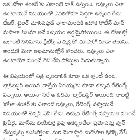
ఇక ‘భోళా శంకర్’కు ఎలాంటి టాక్ వస్తుంది.. రివ్యూలు ఎలా
ఉంటాయనే విషయంలో ఎవరిలోనూ పెద్దగా ఉత్కంఠ లేదు.
టీజర్, ట్రైలర్ చూసినపుడే చాలామందికి ఇదొక రొటీన్ మాస్
మసాలా సినిమా అనే విషయం అర్థమైపోయింది. ఈ రోజుల్లో
ఇలాంటి సినిమాను క్రిటిక్స్ ఏ దృష్టితో చూస్తారో కూడా తెలుసు.
అందుకే మెగా అభిమానుల్లోనే కొందరు.. రివ్యూలు ఎలా
ఉంటాయో ముందే గెస్ చేసి పోస్టులు పెడుతున్నారు.
ఈ విషయంలో చిత్ర బృందానికి కూడా ఒక క్లారిటీ ఉంది.
బ్లాక్‌బస్టర్ అయిన ‘వాల్తేరు వీరయ్య’కు కూడా తక్కువ రేటింగ్సే
వచ్చాయి. అయినా సరే ఆ సినిమా బ్లాక్‌బస్టర్ అయింది. కాబట్టి
‘భోళా శంకర్’కు ఎలాంటి రివ్యూలు, రేటింగ్స్ వస్తాయనే
విషయంలో టెన్షన్ ఏమీ లేదు. తక్కువ రేటింగ్సే వస్తాయని ముందే
ప్రిపేరై.. మాస్‌ను థియేటర్ల వైపు ఆకర్షించేలా ప్రమోషన్లు ప్లాన్
చేస్తున్నట్లు కనిపిస్తోంది. మరి మెగాస్టార్ మరోసారి క్రిటిక్స్ వేసే