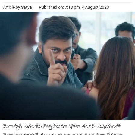
Article by
Satya
Published on: 7:18 pm, 4 August 2023
మెగాస్టార్ చిరంజీవి కొత్త సినిమా ‘భోళా శంకర్’ విషయంలో