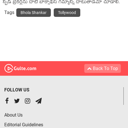
స్పీడ్ బ్రేకర్లను దాటి బాక్సాఫీస్ గమ్యాన్ని దాటుతాడేమో చూడాలి.
Tags
Bhola Shankar
Tollywood
Back To Top
FOLLOW US
About Us
Editorial Guidelines