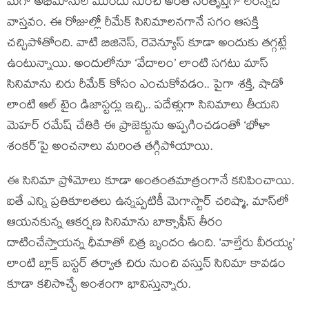
మెగా అభిమానులే ముందు నుంచి అంత సంతృప్తిగా లేరన్నది
వాస్తవం. ఈ రోజుల్లో రీమేక్ సినిమాలనగానే సగం ఆసక్తి
చచ్చిపోతోంది. వాటి బిజినెస్, రెవెన్యూస్‌ కూడా అందుకు తగ్గట్లే
ఉంటున్నాయి. అందులోనూ ‘వేదాలం’ లాంటి సగటు మాస్
సినిమాను చిరు రీమేక్ కోసం ఎంచుకోవడం.. పైగా శక్తి, షాడో
లాంటి ఆల్ టైం డిజాస్టర్లు ఇచ్చి.. పదేళ్లుగా సినిమాలు తీయని
మెహర్ రమేష్‌ చేతికి ఈ ప్రాజెక్టును అప్పగించడంతో ‘భోళా
శంకర్’పై అంచనాలు మరింత తగ్గిపోయాయి.
ఈ సినిమా ప్రోమోలు కూడా అంతంతమాత్రంగానే కనిపించాయి.
ఐతే ఎన్ని ప్రతికూలతలు ఉన్నప్పటికీ మెగాస్టార్ చరిష్మా, మాస్‌లో
ఆయనకున్న ఆకర్షణ సినిమాను బాక్సాఫీస్ తీరం
దాటించేస్తాయన్న ధీమాతో చిత్ర బృందం ఉంది. ‘వాల్తేరు వీరయ్య’
లాంటి బ్లాక్ బస్టర్ తర్వాత చిరు నుంచి వస్తున్ సినిమా కావడం
కూడా కలిసొచ్చే అంశంగా భావిస్తున్నారు.