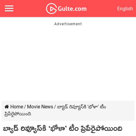
English
Home
/
Movie News
/
బ్యాడ్ రివ్యూస్‌కి ‘భోళా’ టీం
ప్రిపేరైపోయింది
బ్యాడ్ రివ్యూస్‌కి ‘భోళా’ టీం ప్రిపేరైపోయింది