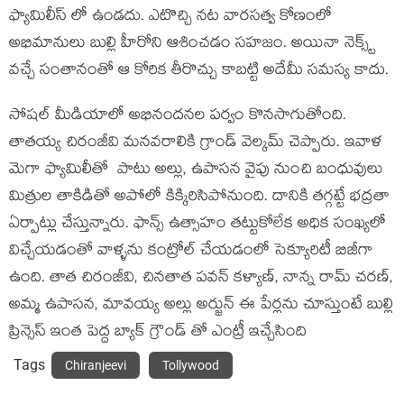
ఫ్యామిలీస్ లో ఉండదు. ఎటొచ్చి నట వారసత్వ కోణంలో
అభిమానులు బుల్లి హీరోని ఆశించడం సహజం. అయినా నెక్స్ట్
వచ్చే సంతానంతో ఆ కోరిక తీరొచ్చు కాబట్టి అదేమీ సమస్య కాదు.
సోషల్ మీడియాలో అభినందనల పర్వం కొనసాగుతోంది.
తాతయ్య చిరంజీవి మనవరాలికి గ్రాండ్ వెల్కమ్ చెప్పారు. ఇవాళ
మెగా ఫ్యామిలీతో పాటు అల్లు, ఉపాసన వైపు నుంచి బంధువులు
మిత్రుల తాకిడితో అపోలో కిక్కిరిసిపోనుంది. దానికి తగ్గట్టే భద్రతా
ఏర్పాట్లు చేస్తున్నారు. ఫాన్స్ ఉత్సాహం తట్టుకోలేక అధిక సంఖ్యలో
విచ్చేయడంతో వాళ్ళను కంట్రోల్ చేయడంలో సెక్యూరిటీ బిజీగా
ఉంది. తాత చిరంజీవి, చినతాత పవన్ కళ్యాణ్, నాన్న రామ్ చరణ్,
అమ్మ ఉపాసన, మావయ్య అల్లు అర్జున్ ఈ పేర్లను చూస్తుంటే బుల్లి
ప్రిన్సెస్ ఇంత పెద్ద బ్యాక్ గ్రౌండ్ తో ఎంట్రీ ఇచ్చేసింది
Tags
Chiranjeevi
Tollywood