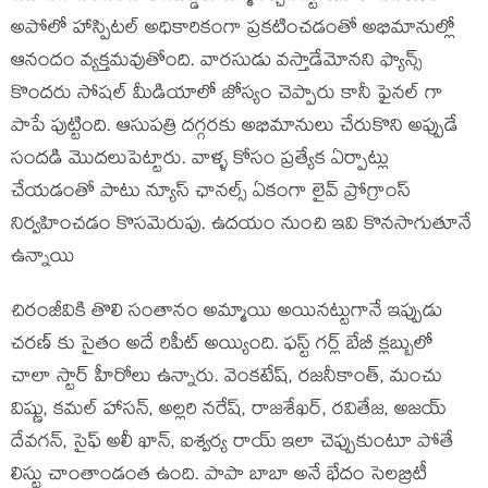
అపోలో హాస్పిటల్ అధికారికంగా ప్రకటించడంతో అభిమానుల్లో
ఆనందం వ్యక్తమవుతోంది. వారసుడు వస్తాడేమోనని ఫ్యాన్స్
కొందరు సోషల్ మీడియాలో జోస్యం చెప్పారు కానీ ఫైనల్ గా
పాపే పుట్టింది. ఆసుపత్రి దగ్గరకు అభిమానులు చేరుకొని అప్పుడే
సందడి మొదలుపెట్టారు. వాళ్ళ కోసం ప్రత్యేక ఏర్పాట్లు
చేయడంతో పాటు న్యూస్ ఛానల్స్ ఏకంగా లైవ్ ప్రోగ్రాంస్
నిర్వహించడం కొసమెరుపు. ఉదయం నుంచి ఇవి కొనసాగుతూనే
ఉన్నాయి
చిరంజీవికి తొలి సంతానం అమ్మాయి అయినట్టుగానే ఇప్పుడు
చరణ్ కు సైతం అదే రిపీట్ అయ్యింది. ఫస్ట్ గర్ల్ బేబీ క్లబ్బులో
చాలా స్టార్ హీరోలు ఉన్నారు. వెంకటేష్, రజనీకాంత్, మంచు
విష్ణు, కమల్ హాసన్, అల్లరి నరేష్, రాజశేఖర్, రవితేజ, అజయ్
దేవగన్, సైఫ్ అలీ ఖాన్, ఐశ్వర్య రాయ్ ఇలా చెప్పుకుంటూ పోతే
లిస్టు చాంతాండంత ఉంది. పాపా బాబా అనే భేదం సెలబ్రిటీ