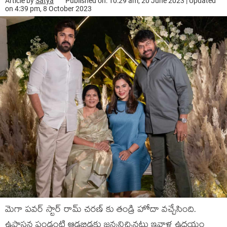
Article by
Satya
Published on: 10:29 am, 20 June 2023 | Updated
on 4:39 pm, 8 October 2023
మెగా పవర్ స్టార్ రామ్ చరణ్ కు తండ్రి హోదా వచ్చేసింది.
ఉపాసన పండంటి ఆడబిడ్డకు జన్మనిచ్చినట్టు ఇవాళ ఉదయం