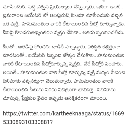
చూసేందుకు పెద్ద ఎత్తున ప్రయత్నాలు చేస్తున్నారు. ఇదిలా ఉంటే..
భ్రమరాంబ థియేటర్ లో ఆదిపురుష్ సినిమా చూసేందుకు వచ్చిన
ఒక వ్యక్తి.. హనుమంతుల వారికి కేటాయించిన సీట్లో కూర్చున్నాడు.
దీనిపై కొందరుఅభ్యంతరం వ్యక్తం చేసినా.. అతడు స్పందించలేదు.
దీంతో.. అతడిపై కొందరు దాడికి పాల్పడ్డారు. పరిస్థితి ఉద్రిక్తంగా
మారటంతో.. థియేటర్ సిబ్బంది జోక్యం చేసుకొని.. హనుమంతుల
వారికి కేటాయించిన సీట్లోకూర్చున్న వ్యక్తిని.. వేరే సీట్లోకి పంపారు.
అయితే.. హనుమంతుల వారి సీట్లో కూర్చున్న వ్యక్తి మద్యం సేవించి
సినిమాకు వచ్చినట్లుగా చెబుతున్నారు. హనుమంతుల వారికి
కేటాయించిన సీటును పరమ పవిత్రంగా భావిస్తూ.. సినిమాను
చూస్తున్న ప్రేక్షకుల వైనం ఇప్పుడు ఆసక్తికరంగా మారింది.
https://twitter.com/kartheeknaaga/status/1669
533089310330881?