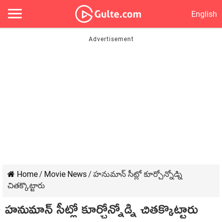
English
Home
/
Movie News
/
హనుమాన్ సీట్లో కూర్చోన్నోడ్ని
చితక్కొట్టారు
హనుమాన్ సీట్లో కూర్చోన్నోడ్ని చితక్కొట్టారు