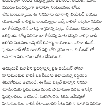
థియేటర్లలో సందడి చేస్తున్న వైనం తెలిసిందే. అయితే.. మూవీ
విడుదల సందర్భంగా అనూహ్య సంఘటనలు చోటు
చేసుకుంటున్నాయి. ఈ సినిమాను చూసొచ్చి థియేటర్ బయట
యూట్యూబ్ చానళ్లకు ఇంటర్వ్యూలు ఇచ్చే వారిలో ఎవరైనా సినిమా
బాగోలేదన్నంతనే వారిపై ఆగ్రహాన్ని వ్యక్తం చేయటం కనిపిస్తోంది.
ఒకట్రెండు చోట్ల సినిమా బాగోలేదన్న మాట చెప్పిన వారిపై దాడి
జరిగిన ఘటనలు ఇప్పటికే రిపోర్టు అయ్యాయి. ఇదిలా ఉంటే..
హైదరాబాద్ లోని కూకట్ పల్లి లోని భ్రమరాంబ థియేటర్ లో
అనూహ్య పరిణామం చోటు చేసుకుంది.
ఆదిపురుష్ మూవీని ప్రదర్శిస్తున్న ప్రతి థియేటర్ లోనూ
హనుమంతుల వారికి ఒక సీటును కేటాయిస్తూ నిర్ణయం
తీసుకోవటం తెలిసిందే. ఈ సీటు పక్కనే కూర్చొని సినిమా
చూసేందుకు ప్రముఖులు నుంచి సామాన్యుల వరకు ఆసక్తిని
ప్రదర్శించటం తెలిసిందే. మరికొందరు రికమండేషన్లతో
హనుమంతుల వారికి కేటాయించిన సీటు పక్కన కూర్చొని సినిమా