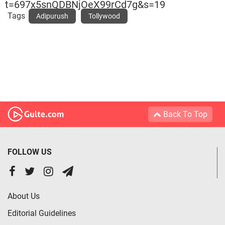
t=697x5snQDBNjOeX99rCd7g&s=19
Tags
Adipurush
Tollywood
Back To Top
FOLLOW US
About Us
Editorial Guidelines