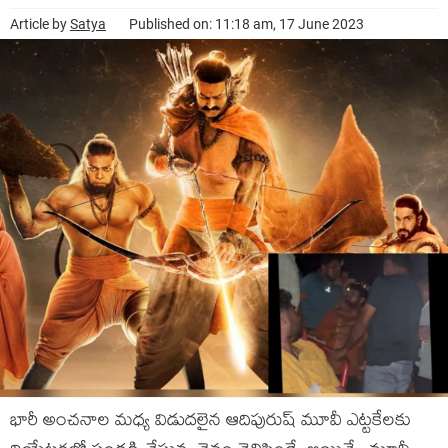
Article by
Satya
Published on: 11:18 am, 17 June 2023
భారీ అంచనాల మధ్య విడుదలైన ఆదిపురుష్ మూవీ ఎట్టకేలకు