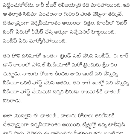
పట్టించుకోలేదు. కానీ టీజర్ రిలీజయ్యాక కథ మారిపోయింది. ఇక
ఆ తర్వాత సినిమా సంచలనాల గురించి ఎంత చెప్పినా తక్కువే.
దేశవ్యాప్తంగా చర్చనీయాంశం అయిందా చిత్రం. హిందీలో ‘కబీర్
సింగ్’ పేరుతో రీమేక్ చేస్తే అక్కడా సెన్సేషనల్ హిట్టయింది.
సందీప్ పేరు మార్మోగిపోయింది.
తన తొలి సినిమాతో అంతగా ట్రెండ్ సెట్ చేసిన సందీప్.. ఈ లాక్
డౌన్ కాలంలో సోషల్ మీడియాలో మరో ట్రెండుకు శ్రీకారం
చుట్టాడు. నాలుగు రోజుల కిందట తాను ఇంటి పని చేస్తున్న
వీడియో ఒకటి పోస్ట్ చేసిన అతను.. తన లాగే ఇంట్లో పని చేస్తున్న
వీడియో పోస్ట్ చేయమని దర్శక ధీరుడు రాజమౌళికి ఛాలెంజ్
విసిరాడు.
అలా మొదలైన ఈ ఛాలెంజ్.. నాలుగు రోజులు తిరిగేసరికి
దేశవ్యాప్తంగా చర్చనీయాంశం అయింది. ట్విట్టర్లో ఉన్న టాలీవుడ్