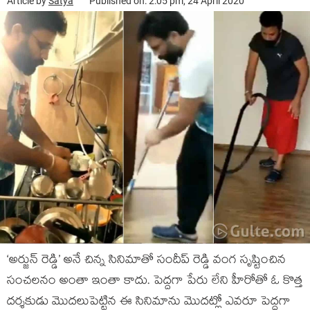
Article by
Satya
Published on: 2:05 pm, 24 April 2020
‘అర్జున్ రెడ్డి’ అనే చిన్న సినిమాతో సందీప్ రెడ్డి వంగ సృష్టించిన
సంచలనం అంతా ఇంతా కాదు. పెద్దగా పేరు లేని హీరోతో ఓ కొత్త
దర్శకుడు మొదలుపెట్టిన ఈ సినిమాను మొదట్లో ఎవరూ పెద్దగా