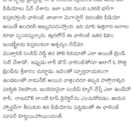
టాప్ స్టార్లు, డైరెక్టర్లు ఈ ఛాలెంజ్‌ను స్వీకరించి తమ ఇంటి పని
వీడియోలు షేర్ చేశారు. ఇలా ఒకరి నుంచి ఒకరికి భలేగా
విస్తరిస్తోందీ ఛాలెంజ్. తాజాగా మెగాస్టార్ చిరంజీవి వీడియో
అయితే అందరినీ అబ్బురపరుస్తోంది. ఇది చూసి ఉత్తరాది జనాలు
కూడా స్పందిస్తున్నారు. త్వరలోనే ఈ ఛాలెంజ్ ఇతర ఫిలిం
ఇండస్ట్రీలకు విస్తరించినా ఆశ్చర్యం లేదేమో.
మొత్తానికి సందీప్ రెడ్డి తన తొలి సినిమాతో ఎలా అయితే ట్రెండ్
సెట్ చేశాడో.. ఇప్పుడు లాక్ డౌన్ ఛాలెంజ్‌తోనూ అలాగే ఓ కొత్త
ట్రెండ్‌కు శ్రీకారం చుట్టాడు. ఇదెంతో స్ఫూర్తిదాయకంగా
ఉండటంతో నామినేట్ అయిన వాళ్లందరూ తప్పక పాల్గొనాల్సిన
పరిస్థితి నెలకొంది. ఇంకెవరినైనా సందీప్ ట్యాగ్ చేస్తే ఎలా ఉండేదో
కానీ.. రాజమౌళి లాంటి టాప్ డైరెక్టర్‌ను ఎంచుకోవడం, ఆయన
స్పోర్టివ్‌గా తీసుకుని తన వీడియోను పెట్టడంతో ఈ ఛాలెంజ్
సూపర్ హిట్టయిపోయిందంతే.