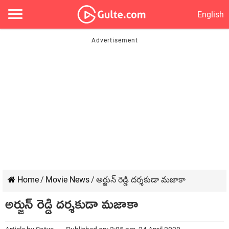
English
Home
/
Movie News
/
అర్జున్ రెడ్డి దర్శకుడా మజాకా
అర్జున్ రెడ్డి దర్శకుడా మజాకా