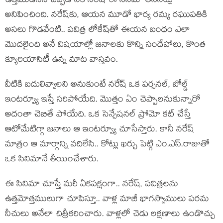
ఉత్తముడినని చెప్పడానికి నరేష్ ఈ సినిమా తీసినట్లు
అనిపించింది. నరేష్‌కు, ఆయన మూడో భార్య రమ్య రఘుపతికి
అసలు గొడవేంటి.. పవిత్ర లోకేష్‌తో ఈయన బంధం ఎలా
మొదలైంది అనే విషయాల్లో జనాలకు కొన్ని సందేహాలు, కొంత
క్యూరియాసిటీ ఉన్న మాట వాస్తవం.
వీటికి బదులివ్వాలని అనుకుంటే నరేష్ ఒక పర్సనల్, బోల్డ్
ఇంటర్వ్యూ ఇస్తే సరిపోయేది. మొత్తం ఏం చెప్పాలనుకున్నారో
అదంతా చెబితే పోయేది. ఒక సెన్సేషనల్ ప్రోమో కట్ చేస్తే
ఆటోమేటిగ్గా జనాలు ఆ ఇంటర్వ్యూ చూసేస్తారు. కానీ నరేష్
మాత్రం ఆ మార్గాన్ని వదిలేసి.. కోట్లు ఖర్చు పెట్గి ఎం.ఎస్.రాజుతో
ఒక సినిమానే తీయించేశారు.
ఈ సినిమా చూస్తే మరీ ఏకపక్షంగా.. నరేష్, పవిత్రలను
ఉత్తమోత్తములుగా చూపిస్తూ.. వాళ్ల మాజీ భాగస్వాములు పరమ
నీచులు అనేలా చిత్రీకరించారు. వాళ్లలో చెడు లక్షణాలు ఉండొచ్చు