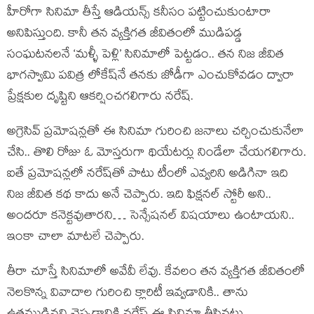
హీరోగా సినిమా తీస్తే ఆడియన్స్ కనీసం పట్టించుకుంటారా
అనిపిస్తుంది. కానీ తన వ్యక్తిగత జీవితంలో ముడిపడ్డ
సంఘటనలనే ‘మళ్ళీ పెళ్లి’ సినిమాలో పెట్టడం.. తన నిజ జీవిత
భాగస్వామి పవిత్ర లోకేష్‌నే తనకు జోడీగా ఎంచుకోవడం ద్వారా
ప్రేక్షకుల దృష్టిని ఆకర్షించగలిగారు నరేష్.
అగ్రెసివ్ ప్రమోషన్లతో ఈ సినిమా గురించి జనాలు చర్చించుకునేలా
చేసి.. తొలి రోజు ఓ మోస్తరుగా థియేటర్లు నిండేలా చేయగలిగారు.
ఐతే ప్రమోషన్లలో నరేష్‌తో పాటు టీంలో ఎవ్వరిని అడిగినా ఇది
నిజ జీవిత కథ కాదు అనే చెప్పారు. ఇది ఫిక్షనల్ స్టోరీ అని..
అందరూ కనెక్టవుతారని… సెన్సేషనల్ విషయాలు ఉంటాయని..
ఇంకా చాలా మాటలే చెప్పారు.
తీరా చూస్తే సినిమాలో అవేవీ లేవు. కేవలం తన వ్యక్తిగత జీవితంలో
నెలకొన్న వివాదాల గురించి క్లారిటీ ఇవ్వడానికి.. తాను