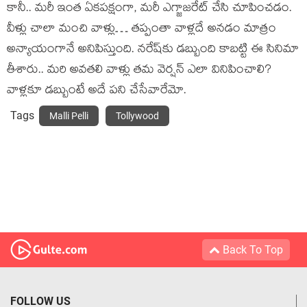
కానీ.. మరీ ఇంత ఏకపక్షంగా, మరీ ఎగ్జాజరేట్ చేసి చూపించడం.
వీళ్లు చాలా మంచి వాళ్లు… తప్పంతా వాళ్లదే అనడం మాత్రం
అన్యాయంగానే అనిపిస్తుంది. నరేష్‌కు డబ్బుంది కాబట్టి ఈ సినిమా
తీశారు.. మరి అవతలి వాళ్లు తమ వెర్షన్ ఎలా వినిపించాలి?
వాళ్లకూ డబ్బుంటే అదే పని చేసేవారేమో.
Tags
Malli Pelli
Tollywood
Back To Top
FOLLOW US