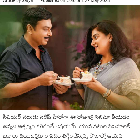
Article by
Satya
Published on: 5:40 pm, 27 May 2023
సీనియర్ నటుడు నరేష్ హీరోగా ఈ రోజుల్లో సినిమా తీయడం
అన్నది ఆశ్చర్యం కలిగించే విషయమే. యువ నటుల సినిమాలకే
జనాలు థియేటర్లకు రావడం తగ్గించేస్తున్న రోజుల్లో ఆయన