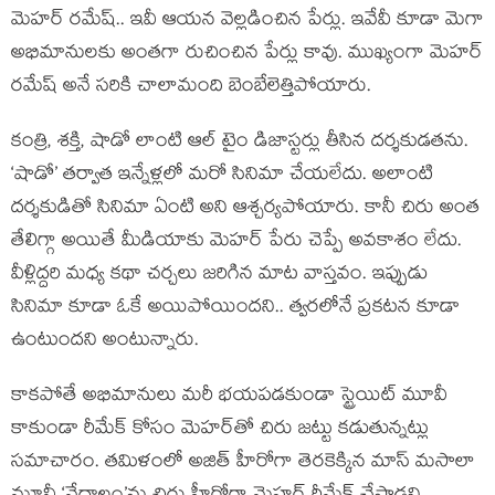
మెహర్ రమేష్.. ఇవీ ఆయన వెల్లడించిన పేర్లు. ఇవేవీ కూడా మెగా
అభిమానులకు అంతగా రుచించిన పేర్లు కావు. ముఖ్యంగా మెహర్
రమేష్ అనే సరికి చాలామంది బెంబేలెత్తిపోయారు.
కంత్రి, శక్తి, షాడో లాంటి ఆల్ టైం డిజాస్టర్లు తీసిన దర్శకుడతను.
‘షాడో’ తర్వాత ఇన్నేళ్లలో మరో సినిమా చేయలేదు. అలాంటి
దర్శకుడితో సినిమా ఏంటి అని ఆశ్చర్యపోయారు. కానీ చిరు అంత
తేలిగ్గా అయితే మీడియాకు మెహర్ పేరు చెప్పే అవకాశం లేదు.
వీళ్లిద్దరి మధ్య కథా చర్చలు జరిగిన మాట వాస్తవం. ఇప్పుడు
సినిమా కూడా ఓకే అయిపోయిందని.. త్వరలోనే ప్రకటన కూడా
ఉంటుందని అంటున్నారు.
కాకపోతే అభిమానులు మరీ భయపడకుండా స్ట్రెయిట్ మూవీ
కాకుండా రీమేక్ కోసం మెహర్‌తో చిరు జట్టు కడుతున్నట్లు
సమాచారం. తమిళంలో అజిత్ హీరోగా తెరకెక్కిన మాస్ మసాలా