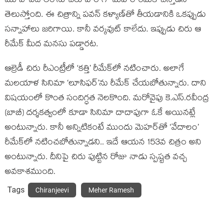
మూవీ ‘వేదాలం’ను చిరు హీరోగా మెహర్ రీమేక్ చేస్తాడని
తెలుస్తోంది. ఈ చిత్రాన్ని పవన్ కళ్యాణ్‌తో తీయడానికి ఒకప్పుడు
సన్నాహాలు జరిగాయి. కానీ వర్కవుట్ కాలేదు. ఇప్పుడు చిరు ఆ
రీమేక్‌ మీద మనసు పడ్డారట.
ఆల్రెడీ చిరు రీఎంట్రీలో ‘కత్తి’ రీమేక్‌లో నటించారు. అలాగే
మలయాళ సినిమా ‘లూసిఫర్’ను రీమేక్ చేయబోతున్నారు. దాని
విషయంలో కొంత సందిగ్ధత నెలకొంది. మరోవైపు కె.ఎస్.రవీంద్ర
(బాబీ) దర్శకత్వంలో కూడా సినిమా దాదాపుగా ఓకే అయినట్లే
అంటున్నారు. కానీ అన్నిటికంటే ముందు మెహర్‌తో ‘వేదాలం’
రీమేక్‌లో నటించబోతున్నాడని.. ఇదే ఆయన 153వ చిత్రం అని
అంటున్నారు. దీనిపై చిరు పుట్టిన రోజు నాడు స్పష్టత వచ్చ
అవకాశముంది.
Tags
Chiranjeevi
Meher Ramesh