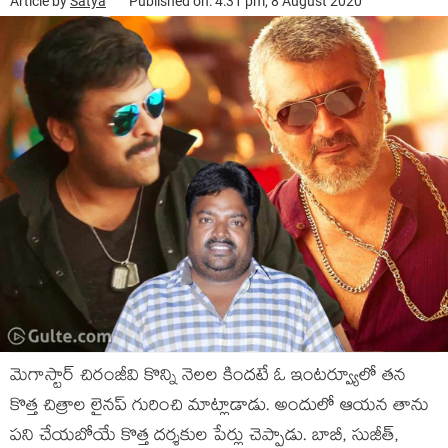
Article by
Satya
Published on: 4:31 pm, 8 August 2020
మెగాస్టార్ చిరంజీవి కొన్ని నెలల కిందటే ఓ ఇంటర్వ్యూలో తన
కొత్త చిత్రాల లైనప్ గురించి మాట్లాడాడు. అందులో ఆయన తాను
పని చేయబోయే కొత్త దర్శకుల పేర్లు చెప్పాడు. బాబీ, సుజీత్,