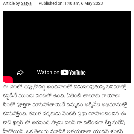
Article by
Satya
Published on: 1:40 am, 6 May 2023
ఈ నెలలో చెప్పుకోదగ్గ అంచనాలతో విడుదలవుతున్న సినిమాల్లో
కస్టడీనే ముందు వరసలో ఉంది. ఏజెంట్ తాలూకు గాయాలు
దీంతో పూర్తిగా మాసిపోతాయనే నమ్మకం అక్కినేని అభిమానుల్లో
కనిపిస్తోంది. తమిళ దర్శకుడు వెంకట్ ప్రభు రూపొందించిన ఈ
కాప్ థ్రిల్లర్ లో అరవింద్ స్వామి విలన్ గా నటించగా కీర్తి సురేష్
హీరోయిన్. ఒక తెలుగు మూవీకి ఇళయరాజా యువన్ శంకర్