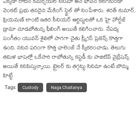
ఎక్కడా రొటీన్ కమర్షియల్ సినిమా అనే భావన కలగకుండా
వెంకట్ ప్రభు తనదైన మేకింగ్ స్టైల్ తో నింపేశారు. శరత్ కుమార్,
ప్రియమణి లాంటి ఇతర సీనియర్ ఆర్టిస్టులతో ఒక హై వోల్టేజ్
డ్రామా చూడబోతున్న ఫీలింగ్ అయితే కలిగించారు. నేపధ్య
సంగీతం యువన్ శైలిలో సాగగా చైతు స్క్రీన్ ప్రెజెన్స్ కొత్తగా
ఉంది. నటన పరంగా కొత్త ఛాలెంజ్ నే స్వీకరించాడు. తెలుగు
తమిళ భాషల్లో ఒకేసారి రాబోతున్న కస్టడీ కు పాజిటివ్ వైబ్రేషన్స్
అయితే కనిపిస్తున్నాయి. ట్రైలర్ కు తగ్గట్టు సినిమా ఉంటే బొమ్మ
హిట్టే
Tags
Custody
Naga Chaitanya