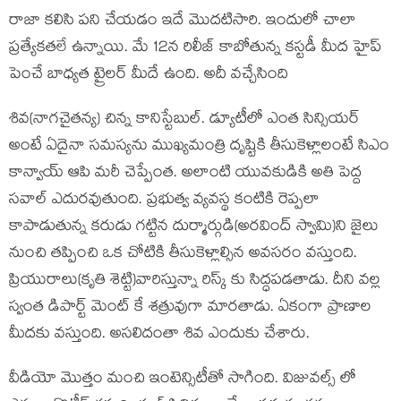
రాజా కలిసి పని చేయడం ఇదే మొదటిసారి. ఇందులో చాలా
ప్రత్యేకతలే ఉన్నాయి. మే 12న రిలీజ్ కాబోతున్న కస్టడీ మీద హైప్
పెంచే బాధ్యత ట్రైలర్ మీదే ఉంది. అదీ వచ్చేసింది
శివ(నాగచైతన్య) చిన్న కానిస్టేబుల్. డ్యూటీలో ఎంత సిన్సియర్
అంటే ఏదైనా సమస్యను ముఖ్యమంత్రి దృష్టికి తీసుకెళ్లాలంటే సిఎం
కాన్వాయ్ ఆపి మరీ చెప్పేంత. అలాంటి యువకుడికి అతి పెద్ద
సవాల్ ఎదురవుతుంది. ప్రభుత్వ వ్యవస్థ కంటికి రెప్పలా
కాపాడుతున్న కరుడు గట్టిన దుర్మార్గుడి(అరవింద్ స్వామి)ని జైలు
నుంచి తప్పించి ఒక చోటికి తీసుకెళ్లాల్సిన అవసరం వస్తుంది.
ప్రియురాలు(కృతి శెట్టి)వారిస్తున్నా రిస్క్ కు సిద్ధపడతాడు. దీని వల్ల
స్వంత డిపార్ట్ మెంట్ కే శత్రువుగా మారతాడు. ఏకంగా ప్రాణాల
మీదకు వస్తుంది. అసలిదంతా శివ ఎందుకు చేశారు.
వీడియో మొత్తం మంచి ఇంటెన్సిటీతో సాగింది. విజువల్స్ లో