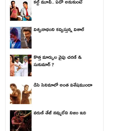
కల్ట్ మూవీ... ఏదో అనుకుంటే
విశ్వనాథంని కవ్విస్తున్న విశాల్
కొత్త మార్పుల వైపు చరణ్ &
సుకుమార్ ?
డిసి సినిమాలో అంత విశేషముందా
వరుణ్ తేజ్ నమ్మలేని నిజం ఇది