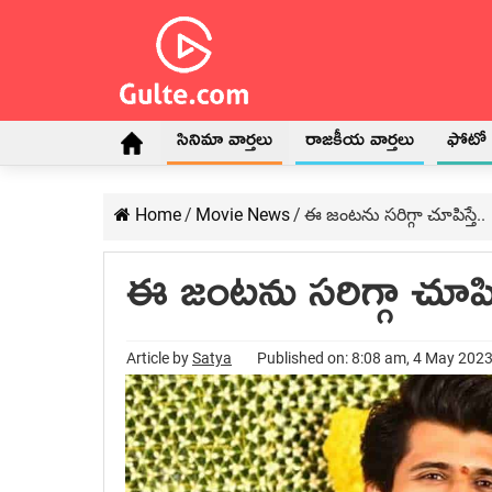
సినిమా వార్తలు
రాజకీయ వార్తలు
ఫోటో గ
Home
/
Movie News
/
ఈ జంటను సరిగ్గా చూపిస్తే..
ఈ జంటను సరిగ్గా చూపిస్
Article by
Satya
Published on: 8:08 am, 4 May 202