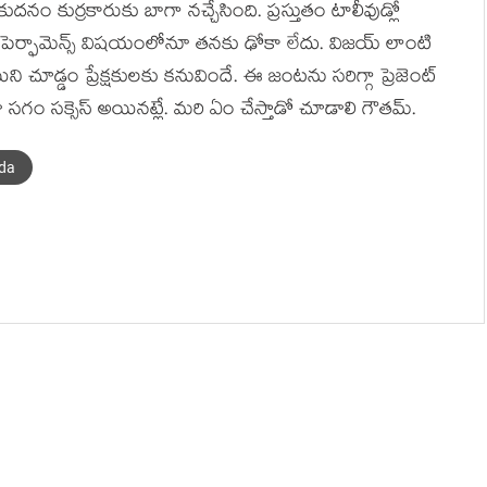
నం కుర్ర‌కారుకు బాగా న‌చ్చేసింది. ప్ర‌స్తుతం టాలీవుడ్లో
పెర్ఫామెన్స్ విష‌యంలోనూ త‌న‌కు ఢోకా లేదు. విజ‌య్ లాంటి
ిని చూడ్డం ప్రేక్ష‌కుల‌కు క‌నువిందే. ఈ జంట‌ను స‌రిగ్గా ప్రెజెంట్
ిమా స‌గం స‌క్సెస్ అయిన‌ట్లే. మ‌రి ఏం చేస్తాడో చూడాలి గౌత‌మ్.
nda