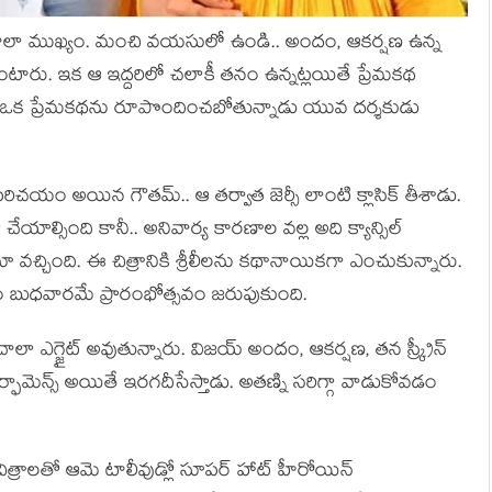
ం చాలా ముఖ్యం. మంచి వ‌య‌సులో ఉండి.. అందం, ఆక‌ర్ష‌ణ ఉన్న‌
ంటారు. ఇక ఆ ఇద్ద‌రిలో చ‌లాకీ త‌నం ఉన్న‌ట్ల‌యితే ప్రేమ‌క‌థ
క ప్రేమ‌క‌థ‌ను రూపొందించ‌బోతున్నాడు యువ ద‌ర్శ‌కుడు
ప‌రిచ‌యం అయిన గౌత‌మ్.. ఆ త‌ర్వాత జెర్సీ లాంటి క్లాసిక్ తీశాడు.
ేయాల్సింది కానీ.. అనివార్య కార‌ణాల వ‌ల్ల అది క్యాన్సిల్
వ‌చ్చింది. ఈ చిత్రానికి శ్రీలీల‌ను క‌థానాయిక‌గా ఎంచుకున్నారు.
ిత్రం బుధ‌వార‌మే ప్రారంభోత్స‌వం జ‌రుపుకుంది.
 చాలా ఎగ్జైట్ అవుతున్నారు. విజ‌య్ అందం, ఆక‌ర్ష‌ణ‌, త‌న స్క్రీన్
 పెర్ఫామెన్స్ అయితే ఇర‌గ‌దీసేస్తాడు. అత‌ణ్ని స‌రిగ్గా వాడుకోవ‌డం
కా చిత్రాల‌తో ఆమె టాలీవుడ్లో సూప‌ర్ హాట్ హీరోయిన్