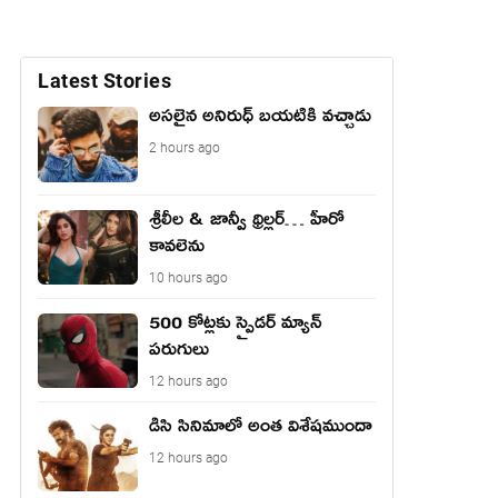
Latest Stories
అసలైన అనిరుధ్ బయటికి వచ్చాడు
2 hours ago
శ్రీలీల & జాన్వీ థ్రిల్లర్… హీరో
కావలెను
10 hours ago
500 కోట్లకు స్పైడర్ మ్యాన్
పరుగులు
12 hours ago
డిసి సినిమాలో అంత విశేషముందా
12 hours ago