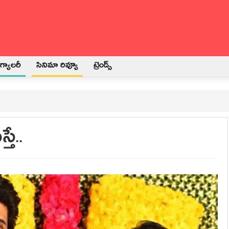
్యాలరీ
సినిమా రివ్యూ
ట్రెండ్స్
తే..
3