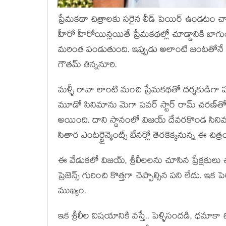
ప్రేమ‌క‌థా చిత్రాల‌కు స‌రైన లీడ్ పెయిర్ ఉండ‌ట
హీరో హీరోయిన్ల‌యితే ప్రేమ‌క‌థ‌ల్లో చూడ్డానికి బాగు
మ‌రింత పండుతుంది. ఇప్పుడు అలాంటి జంట‌తోనే ఒ
గౌత‌మ్ తిన్న‌నూరి.
మ‌ళ్ళీ రావా లాంటి మంచి ప్రేమ‌క‌థ‌తో ద‌ర్శ‌కుడిగా 
మూడో సినిమాను మెగా ప‌వ‌ర్ స్టార్ రామ్ చ‌ర‌ణ్‌తో చ
అయింది. దాని స్థానంలో విజ‌య్ దేవ‌ర‌కొండ సినిమా 
సితార ఎంట‌ర్టైన్మెంట్స్ బేన‌ర్లో తెర‌కెక్క‌నున్న ఈ చ
ఈ వేడుక‌లో విజ‌య్, శ్రీలీల‌ల‌ను చూసిన ప్రేక్ష‌కులు
ప్రెజెన్స్ గురించి కొత్త‌గా చెప్పాల్సిన ప‌ని లేదు. ఇక
ముఖ్యం.
ఇక శ్రీలీల విష‌యానికి వ‌స్తే.. పెళ్ళిసంద‌డి, ధ‌మా