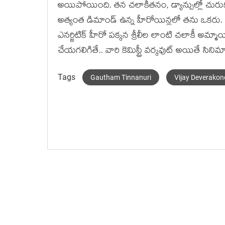
అయిపోయింది. త‌న చ‌లాకీత‌నం, డ్యాన్సుల్లో చురుకుద‌
అత్యంత డిమాండ్ ఉన్న హీరోయిన్ల‌లో త‌ను ఒక‌రు. 
ఎన‌ర్జిటిక్ హీరో ప‌క్క‌న శ్రీలీల లాంటి చ‌లాకీ అమ్మాయ
చేయ‌గ‌లిగితే.. వారి కెమిస్ట్రీ వ‌ర్క‌వుట్ అయితే సిన
Tags
Gautham Tinnanuri
Vijay Deverako