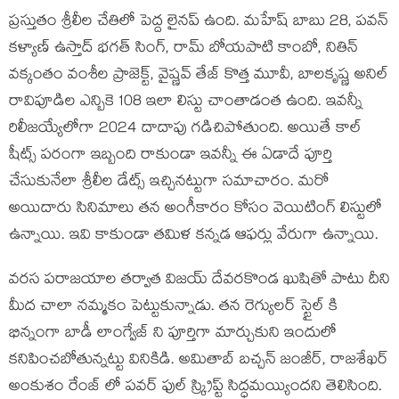
ప్రస్తుతం శ్రీలీల చేతిలో పెద్ద లైనప్ ఉంది. మహేష్ బాబు 28, పవన్
కళ్యాణ్ ఉస్తాద్ భగత్ సింగ్, రామ్ బోయపాటి కాంబో, నితిన్
వక్కంతం వంశీల ప్రాజెక్ట్, వైష్ణవ్ తేజ్ కొత్త మూవీ, బాలకృష్ణ అనిల్
రావిపూడిల ఎన్బికె 108 ఇలా లిస్టు చాంతాడంత ఉంది. ఇవన్నీ
రిలీజయ్యేలోగా 2024 దాదాపు గడిచిపోతుంది. అయితే కాల్
షీట్స్ పరంగా ఇబ్బంది రాకుండా ఇవన్నీ ఈ ఏడాదే పూర్తి
చేసుకునేలా శ్రీలీల డేట్స్ ఇచ్చినట్టుగా సమాచారం. మరో
అయిదారు సినిమాలు తన అంగీకారం కోసం వెయిటింగ్ లిస్టులో
ఉన్నాయి. ఇవి కాకుండా తమిళ కన్నడ ఆఫర్లు వేరుగా ఉన్నాయి.
వరస పరాజయాల తర్వాత విజయ్ దేవరకొండ ఖుషితో పాటు దీని
మీద చాలా నమ్మకం పెట్టుకున్నాడు. తన రెగ్యులర్ స్టైల్ కి
భిన్నంగా బాడీ లాంగ్వేజ్ ని పూర్తిగా మార్చుకుని ఇందులో
కనిపించబోతున్నట్టు వినికిడి. అమితాబ్ బచ్చన్ జంజీర్, రాజశేఖర్
అంకుశం రేంజ్ లో పవర్ ఫుల్ స్క్రిప్ట్ సిద్ధమయ్యిందని తెలిసింది.