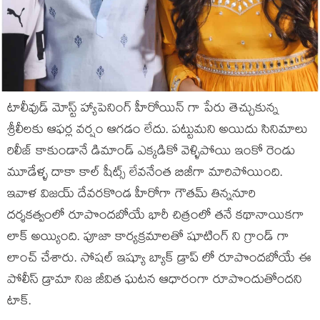
టాలీవుడ్ మోస్ట్ హ్యాపెనింగ్ హీరోయిన్ గా పేరు తెచ్చుకున్న
శ్రీలీలకు ఆఫర్ల వర్షం ఆగడం లేదు. పట్టుమని అయిదు సినిమాలు
రిలీజ్ కాకుండానే డిమాండ్ ఎక్కడికో వెళ్ళిపోయి ఇంకో రెండు
మూడేళ్ళ దాకా కాల్ షీట్స్ లేవనేంత బిజీగా మారిపోయింది.
ఇవాళ విజయ్ దేవరకొండ హీరోగా గౌతమ్ తిన్ననూరి
దర్శకత్వంలో రూపొందబోయే భారీ చిత్రంలో తనే కథానాయికగా
లాక్ అయ్యింది. పూజా కార్యక్రమాలతో షూటింగ్ ని గ్రాండ్ గా
లాంచ్ చేశారు. సోషల్ ఇష్యూ బ్యాక్ డ్రాప్ లో రూపొందబోయే ఈ
పోలీస్ డ్రామా నిజ జీవిత ఘటన ఆధారంగా రూపొందుతోందని
టాక్.