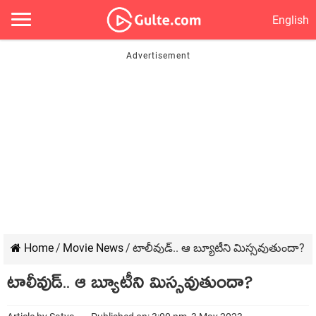
English
Home
/
Movie News
/
టాలీవుడ్.. ఆ బ్యూటీని మిస్సవుతుందా?
టాలీవుడ్.. ఆ బ్యూటీని మిస్సవుతుందా?