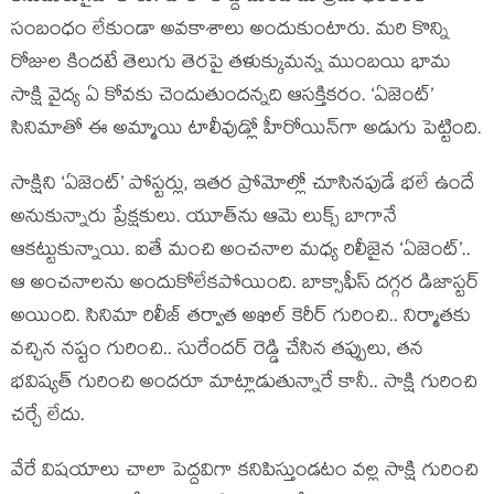
సంబంధం లేకుండా అవకాశాలు అందుకుంటారు. మరి కొన్ని
రోజుల కిందటే తెలుగు తెరపై తళుక్కుమన్న ముంబయి భామ
సాక్షి వైద్య ఏ కోవకు చెందుతుందన్నది ఆసక్తికరం. ‘ఏజెంట్’
సినిమాతో ఈ అమ్మాయి టాలీవుడ్లో హీరోయిన్‌గా అడుగు పెట్టింది.
సాక్షిని ‘ఏజెంట్’ పోస్టర్లు, ఇతర ప్రోమోల్లో చూసినపుడే భలే ఉందే
అనుకున్నారు ప్రేక్షకులు. యూత్‌ను ఆమె లుక్స్ బాగానే
ఆకట్టుకున్నాయి. ఐతే మంచి అంచనాల మధ్య రిలీజైన ‘ఏజెంట్’..
ఆ అంచనాలను అందుకోలేకపోయింది. బాక్సాఫీస్ దగ్గర డిజాస్టర్
అయింది. సినిమా రిలీజ్ తర్వాత అఖిల్ కెరీర్‌ గురించి.. నిర్మాతకు
వచ్చిన నష్టం గురించి.. సురేందర్ రెడ్డి చేసిన తప్పులు, తన
భవిష్యత్ గురించి అందరూ మాట్లాడుతున్నారే కానీ.. సాక్షి గురించి
చర్చే లేదు.
వేరే విషయాలు చాలా పెద్దవిగా కనిపిస్తుండటం వల్ల సాక్షి గురించి