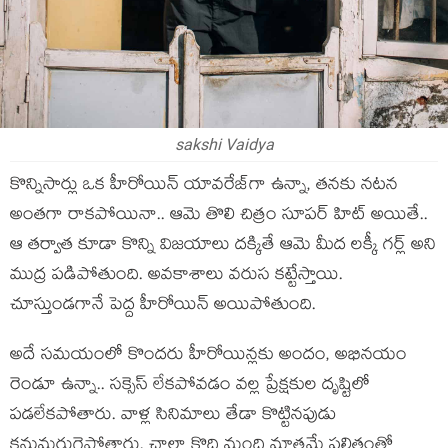
sakshi Vaidya
కొన్నిసార్లు ఒక హీరోయిన్ యావరేజ్‌గా ఉన్నా, తనకు నటన
అంతగా రాకపోయినా.. ఆమె తొలి చిత్రం సూపర్ హిట్ అయితే..
ఆ తర్వాత కూడా కొన్ని విజయాలు దక్కితే ఆమె మీద లక్కీ గర్ల్ అని
ముద్ర పడిపోతుంది. అవకాశాలు వరుస కట్టేస్తాయి.
చూస్తుండగానే పెద్ద హీరోయిన్ అయిపోతుంది.
అదే సమయంలో కొందరు హీరోయిన్లకు అందం, అభినయం
రెండూ ఉన్నా.. సక్సెస్ లేకపోవడం వల్ల ప్రేక్షకుల దృష్టిలో
పడలేకపోతారు. వాళ్ల సినిమాలు తేడా కొట్టినపుడు
కనుమరుగైపోతారు. చాలా కొద్ది మంది మాత్రమే ఫలితంతో