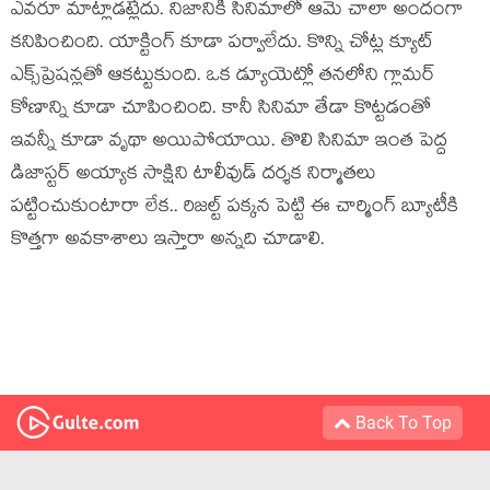
ఎవరూ మాట్లాడట్లేదు. నిజానికి సినిమాలో ఆమె చాలా అందంగా
కనిపించింది. యాక్టింగ్ కూడా పర్వాలేదు. కొన్ని చోట్ల క్యూట్
ఎక్స్‌ప్రెషన్లతో ఆకట్టుకుంది. ఒక డ్యూయెట్లో తనలోని గ్లామర్
కోణాన్ని కూడా చూపించింది. కానీ సినిమా తేడా కొట్టడంతో
ఇవన్నీ కూడా వృథా అయిపోయాయి. తొలి సినిమా ఇంత పెద్ద
డిజాస్టర్ అయ్యాక సాక్షిని టాలీవుడ్ దర్శక నిర్మాతలు
పట్టించుకుంటారా లేక.. రిజల్ట్ పక్కన పెట్టి ఈ చార్మింగ్ బ్యూటీకి
కొత్తగా అవకాశాలు ఇస్తారా అన్నది చూడాలి.
Back To Top