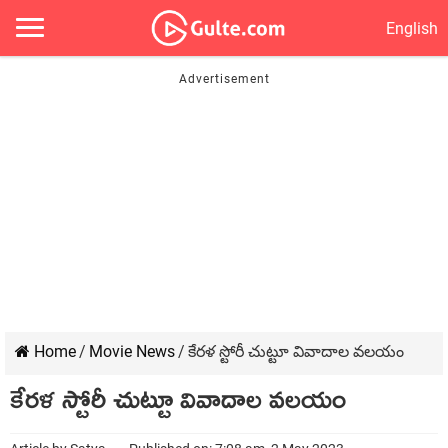
English
Home
/
Movie News
/
కేరళ స్టోరీ చుట్టూ వివాదాల వలయం
కేరళ స్టోరీ చుట్టూ వివాదాల వలయం