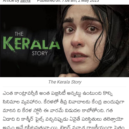
Article by
Satya
Published on: 7:08 am, 2 May 2023
The Kerala Story
ఎంత కాంట్రావర్సీకి అంత పబ్లిసిటీ అన్నట్టు ఉంటుంది కొన్ని
సినిమాల వ్యవహారం. కేరళలో తీవ్ర వివాదాలకు కేంద్ర బిందువుగా
మారిన ది కేరళ స్టోరీ ఈ వారమే విడుదల కాబోతోంది. గత
ఏడాది ది కాశ్మీర్ ఫైల్స్ వచ్చినప్పుడు ఏవైతే పరిస్థితులు తలెత్తాయో
అచ్చం అవే రిపీటవుతున్నాయి. ట్రైలర్ వచ్చాక రాజకీయంగా సైతం