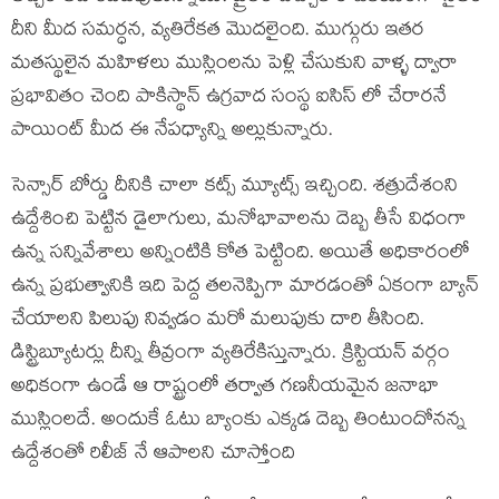
దీని మీద సమర్ధన, వ్యతిరేకత మొదలైంది. ముగ్గురు ఇతర
మతస్థులైన మహిళలు ముస్లింలను పెళ్లి చేసుకుని వాళ్ళ ద్వారా
ప్రభావితం చెంది పాకిస్థాన్ ఉగ్రవాద సంస్థ ఐసిస్ లో చేరారనే
పాయింట్ మీద ఈ నేపధ్యాన్ని అల్లుకున్నారు.
సెన్సార్ బోర్డు దీనికి చాలా కట్స్ మ్యూట్స్ ఇచ్చింది. శత్రుదేశంని
ఉద్దేశించి పెట్టిన డైలాగులు, మనోభావాలను దెబ్బ తీసే విధంగా
ఉన్న సన్నివేశాలు అన్నింటికి కోత పెట్టింది. అయితే అధికారంలో
ఉన్న ప్రభుత్వానికి ఇది పెద్ద తలనెప్పిగా మారడంతో ఏకంగా బ్యాన్
చేయాలని పిలుపు నివ్వడం మరో మలుపుకు దారి తీసింది.
డిస్ట్రిబ్యూటర్లు దీన్ని తీవ్రంగా వ్యతిరేకిస్తున్నారు. క్రిస్టియన్ వర్గం
అధికంగా ఉండే ఆ రాష్ట్రంలో తర్వాత గణనీయమైన జనాభా
ముస్లింలదే. అందుకే ఓటు బ్యాంకు ఎక్కడ దెబ్బ తింటుందోనన్న
ఉద్దేశంతో రిలీజ్ నే ఆపాలని చూస్తోంది