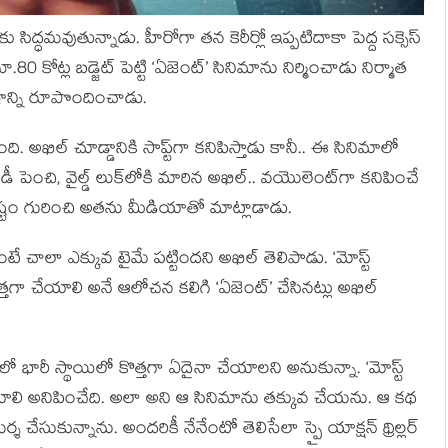
క్షకు సిద్ధమవుతున్నాడు. హీరోగా తన కెరీర్లో ఇప్పటిదాకా పెద్ద సక్సెస్
్ల బడ్జెట్ పెట్టి ‘ఏజెంట్’ సినిమాను నిర్మించాడు నిర్మాత
ిత్రాన్ని రూపొందించాడు.
. అఖిల్ చూడ్డానికి సాప్ట్‌గా కనిపిస్తాడు కానీ.. ఈ సినిమాలో
లో బాడీ పెంచి, వైల్డ్ లుక్‌లోకి మారిన అఖిల్.. వయొలెంట్‌గా కనిపించే
ష్టం గురించి అతను మీడియాతో మాట్లాడాడు.
టే చాలా ఎక్కువ టైమే పట్టిందని అఖిల్ తెలిపాడు. ‘మోస్ట్
్తగా చేయాలి అనే ఆలోచన కలిగి ‘ఏజెంట్’ చేసినట్లు అఖిల్
ర్‌లో భారీ స్థాయిలో కొత్తగా ఏదైనా చేయాలని అనుకున్నా. ‘మోస్ట్
చేయాలి అనిపించేది. అలా అని ఆ సినిమాను తక్కువ చేయను. ఆ కథ
ుకున్నాను. అందరికీ నేనేంటో తెలిసేలా స్పై యాక్షన్ థ్రిల్లర్