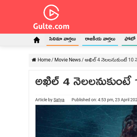
సినిమా వార్తలు
రాజకీయ వార్తలు
ఫోటో గ
Home
/
Movie News
/
అఖిల్ 4 నెలలనుకుంటే 10 నె
అఖిల్ 4 నెలలనుకుంటే 1
Article by
Satya
Published on: 4:53 pm, 23 April 20