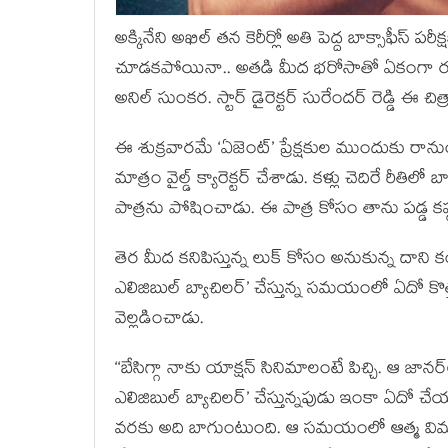
అక్కినేని అఖిల్ తన కెరీర్లో అతి పెద్ద బాక్సాఫీస్ పరీ
చూడకపోయినా.. అతడి మీద భరోసాతో ఏకంగా రూ.80 కోట
అనిల్ సుంకర. స్టార్ డైరెక్టర్ సురేందర్ రెడ్డి ఈ చ
ఈ శుక్రవారమే ‘ఏజెంట్’ ప్రేక్షకుల ముందుకు రానుంది
మాత్రం వైల్డ్ క్యారెక్టర్ చేశాడు. కళ్లు చెదిరే రీతి
పాత్రను పోషించాడు. ఈ పాత్ర కోసం తాను పడ్డ క
తెర మీద కనిపిస్తున్న లుక్ కోసం అనుకున్న దాని కం
ఎలిజిబుల్ బ్యాచిలర్’ చేస్తున్న సమయంలో ఏదో కొత
వెల్లడించాడు.
‘‘బేసిగ్గా నాకు యాక్షన్ సినిమాలంటే పిచ్చి. ఆ జాన
ఎలిజిబుల్ బ్యాచిలర్’ చేస్తున్నపుడు ఇంకా ఏదో 
వరకు అది బాగుంటుంది. ఆ సమయంలో ఆత్మ విమర్శ చేస