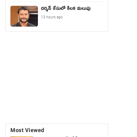
దర్శన్ కేసులో కీలక మలుపు
13 hours ago
Most Viewed