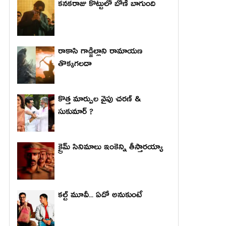
కనకరాజు కొట్టులో బోణీ బాగుంది
రాకాసి గాడ్జిల్లాని రామాయణ
తొక్కగలదా
కొత్త మార్పుల వైపు చరణ్ &
సుకుమార్ ?
క్రైమ్ సినిమాలు ఇంకెన్ని తీస్తారయ్యా
కల్ట్ మూవీ... ఏదో అనుకుంటే