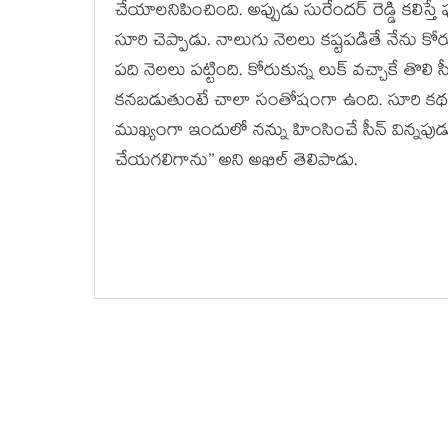
చేయాలనిపించింది. అప్పుడు సురేందర్ రెడ్డి కలిస్
సూరి చెప్పాడు. నాలుగు నెలలు కష్టపడితే నేను కోర
పది నెలలు పట్టింది. కోరుకున్న లుక్ వచ్చాకే తొలి 
కనబడుతుంటే చాలా సంతోషంగా ఉంది. సూరి కథ, స
ముఖ్యంగా ఇందులో నన్ను హింసించే సీన్ విన్నపుడు
చేయగలిగాను’’ అని అఖిల్ తెలిపాడు.