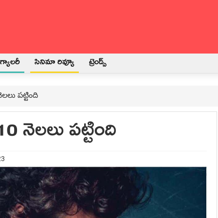
్యాలరీ
సినిమా రివ్యూ
ట్రెండ్స్
లలు పట్టింది
0 నెలలు పట్టింది
23