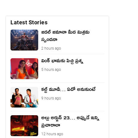
Latest Stories
జడల్ జమానా మీద మిశ్రమ
స్పందనా
2 hours ago
వింక్ భామకు పిచ్చి ప్రశ్న
5 hours ago
కల్ట్ మూవీ… ఏదో అనుకుంటే
9 hours ago
అల్లు అర్జున్ 23… అప్పుడే ఇన్ని
ప్రచారాలా
12 hours ago