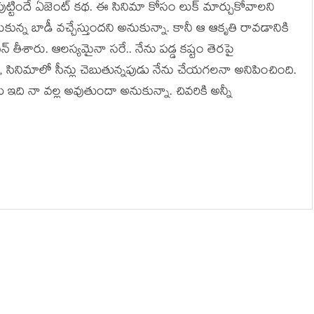
తే పుట్టిందే ఏజెంట్ కథ. ఈ సినిమా కోసం లుక్ మార్చుకోవాలని
ుకున్న బాడీ వచ్చేస్తుందని అనుకున్నా. కానీ ఆ ఆకృతి రావడానికి
సీన్ తీశారు. ఆలస్యమైనా సరే.. నేను పడ్డ కష్టం తెరపై
ినిమాలో సీన్లు చెబుతున్నపుడు నేను చేయగలనా అనిపించింది.
 ఇది నా వల్ల అవుతుందా అనుకున్నా. చివరికి అన్నీ