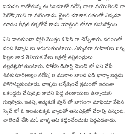
విడుదల కాబోతున్న ఈ సినిమాలో నరేష్ చాలా వయొలెంట్ గా
ఫెరోషియస్ గా నటించాడు. ట్రైలర్ చూశాక గతంలో ఎన్నడూ
చూడని తీవ్రత కళ్ళలోనే కాదు యాక్టింగ్ లోనూ కనిపిస్తోంది
ఏదీ దాచకుండా స్టోరీ మొత్తం ఓపెన్ గా చెప్పేశారు. నగరంలో
వరస కిడ్నాప్ లు జరుగుతుంటాయి. ఎక్కువగా మహిళలు చిన్న
పిల్లల జాడ తెలియక వేలు లక్షల్లో తల్లితండ్రులు
తల్లడిల్లిపోతుంటారు. పోలీస్ డిపార్ట్ మెంట్ లో పని చేసే
శివకుమార్(అల్లరి నరేష్) ఆ ముఠాల బారిన పడి భార్యా బిడ్డను
పోగొట్టుకుంటాడు. వాళ్ళను అన్వేషించే క్రమంలో ఇదంతా
ఒకరిద్దరు చేస్తున్నది కాదని పెద్ద తలకాయలు ఉన్నాయని
గుర్తిస్తాడు. ఇతన్ని అడ్డుకుకే ప్లాన్ లో భాగంగా మాఫియా వేసిన
స్కెచ్ లో ఓ అంతుచిక్కని వ్యాధితో ఆసుపత్రిలో చేరాల్సి వస్తుంది.
ఛాలెంజ్ చేసి మరీ వాళ్ళ ఆట కట్టించేందుకు సిద్ధపడతాడు.