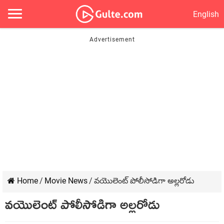
English
Home
/
Movie News
/
వయొలెంట్ పోలీసోడిగా అల్లరోడు
వయొలెంట్ పోలీసోడిగా అల్లరోడు