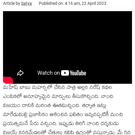
Article by
Satya
Published on: 4:16 am, 22 April 2023
మహేష్ బాబు మహర్షిలో చేసిన పాత్ర అల్లరి నరేష్ కథల
ఎంపికలో అనూహ్యమైన మార్పులు తీసుకొచ్చింది. నాంది
విజయం దానికి మరింత ఊతమిచ్చింది. తర్వాత ఇట్లు
మారేడుమిల్లి ప్రజానీకం ఆశించిన ఫలితం ఇవ్వనప్పటికీ మంచి
ప్రయత్నమనే పేరు వచ్చింది. ఇప్పుడు తిరిగి నాంది దర్శకుడు
విజయ్ కనకమేడలతో చేతులు కలిపి ఉగ్రంతో వస్తున్నాడు. మే 5న