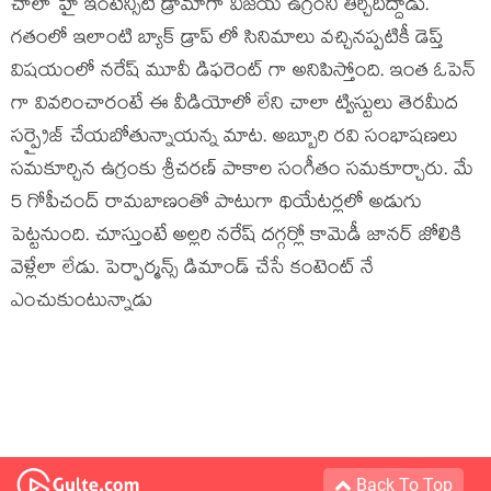
చాలా హై ఇంటెన్సిటి డ్రామాగా విజయ్ ఉగ్రంని తీర్చిదిద్దాడు.
గతంలో ఇలాంటి బ్యాక్ డ్రాప్ లో సినిమాలు వచ్చినప్పటికీ డెప్త్
విషయంలో నరేష్ మూవీ డిఫరెంట్ గా అనిపిస్తోంది. ఇంత ఓపెన్
గా వివరించారంటే ఈ వీడియోలో లేని చాలా ట్విస్టులు తెరమీద
సర్ప్రైజ్ చేయబోతున్నాయన్న మాట. అబ్బూరి రవి సంభాషణలు
సమకూర్చిన ఉగ్రంకు శ్రీచరణ్ పాకాల సంగీతం సమకూర్చారు. మే
5 గోపీచంద్ రామబాణంతో పాటుగా థియేటర్లలో అడుగు
పెట్టనుంది. చూస్తుంటే అల్లరి నరేష్ దగ్గర్లో కామెడీ జానర్ జోలికి
వెళ్లేలా లేడు. పెర్ఫార్మన్స్ డిమాండ్ చేసే కంటెంట్ నే
ఎంచుకుంటున్నాడు
Back To Top