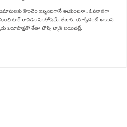
భిమానుల‌కు కొంచెం ఇబ్బందిగానే అనిపించినా.. ఓవ‌రాల్‌గా
ం.. మంచి టాక్ రావ‌డం సంతోష‌మే. తేజుకు యాక్సిడెంట్ అయిన
డు విరూపాక్ష‌తో తేజు బౌన్స్ బ్యాక్ అయిన‌ట్లే.