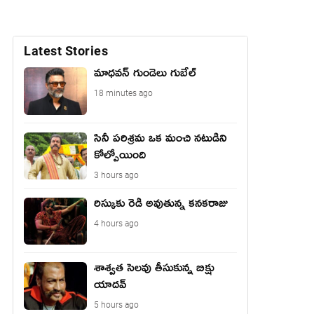
Latest Stories
మాధ‌వ‌న్ గుండెలు గుబేల్‌
18 minutes ago
సినీ పరిశ్రమ ఒక మంచి నటుడిని
కోల్పోయింది
3 hours ago
రిస్కుకు రెడీ అవుతున్న కనకరాజు
4 hours ago
శాశ్వత సెలవు తీసుకున్న బిక్షు
యాదవ్
5 hours ago