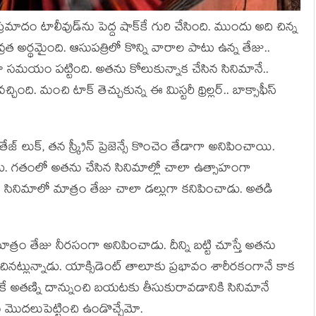
ప్ర‌మాదం టాలీవుడ్‌ను పెద్ద షాక్‌కే గురి చేసింది. ముందు అది చిన్న
్ర‌త అర్థ‌మైంది. ఆసుప‌త్రిలో కొన్ని వారాల పాటు ఉన్న‌ తేజు..
ా స‌మ‌యం ప‌ట్టింది. అత‌ను కోలుకున్నాక చేసిన సినిమానే..
ింది. మంచి టాక్ తెచ్చుకున్న ఈ మిస్ట‌రీ థ్రిల్ల‌ర్‌.. బాక్సాఫీస్
జ్ లుక్, త‌న స్క్రీన్ ప్రెజెన్సే కొంచెం తేడాగా అనిపించాయి.
లేదు. గ‌తంలో అత‌ను చేసిన సినిమాల్లో చాలా ఉత్సాహంగా
. ఈ సినిమాలో మాత్రం తేజు చాలా డ‌ల్లుగా క‌నిపించాడు. అత‌డి
లో మాత్రం తేజు నీర‌సంగా అనిపించాడు. దీన్ని బ‌ట్టి చూస్తే అత‌ను
ిన‌ట్లున్నాడు. యాక్సిడెంట్ తాలూకు ప్ర‌భావం శారీర‌కంగానే కాక
అత‌ణ్ని దాన్నుంచి బ‌య‌ట‌కు తీసుకురావ‌డానికి సినిమానే
మొద‌లుపెట్టించి ఉండొచ్చేమో.