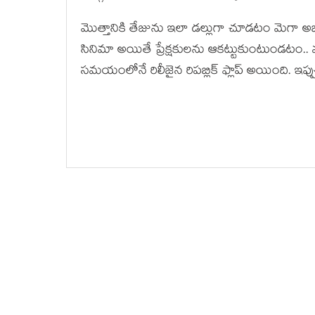
మొత్తానికి తేజును ఇలా డ‌ల్లుగా చూడ‌టం మెగా అ
సినిమా అయితే ప్రేక్ష‌కుల‌ను ఆక‌ట్టుకుంటుండ‌ట
స‌మ‌యంలోనే రిలీజైన రిప‌బ్లిక్ ఫ్లాప్ అయింది. ఇప్పు