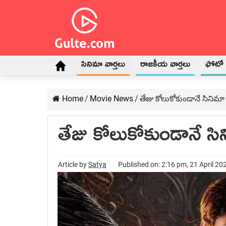
సినిమా వార్తలు
రాజకీయ వార్తలు
ఫోటో గ
Home
/
Movie News
/
తేజు కోలుకోకుండానే సినిమా
తేజు కోలుకోకుండానే స
Article by
Satya
Published on: 2:16 pm, 21 April 20