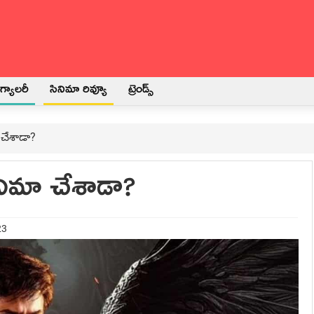
్యాలరీ
సినిమా రివ్యూ
ట్రెండ్స్
 చేశాడా?
ినిమా చేశాడా?
23