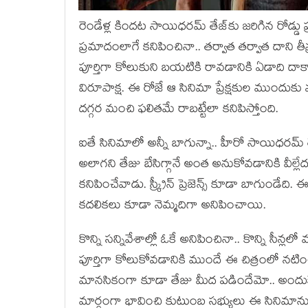
రెండేళ్ల కింద‌ట సాయిధ‌ర‌మ్ తేజ్‌కు జ‌రిగిన రోడ్డు 
ప్ర‌మాదంలాగే క‌నిపించినా.. త‌ర్వాత త‌ర్వాత దాని తీవ
పూర్తిగా కోలుకుని బ‌య‌టికి రావ‌డానికి ఏడాది దాక
విరూపాక్ష‌. ఈ రోజే ఆ సినిమా ప్రేక్ష‌కుల ముందుకు వ‌చ్చ
ద‌గ్గ‌ర మంచి ఫ‌లిత‌మే రాబ‌ట్టేలా క‌నిపిస్తోంది.
ఐతే సినిమాలో అన్నీ బాగున్నా.. హీరో సాయిధ‌ర‌మ్ తే
అలాగ‌ని తేజు బేసిగ్గానే అంత అనుకోవ‌డానికి వీల్
క‌నిపించేవాడు. స్క్రీన్ ప్రెజెన్స్ కూడా బాగుండేది
క‌ద‌లిక‌లు కూడా నెమ్మ‌దిగా అనిపించాయి.
కొన్ని స‌న్నివేశాల్లో ఓకే అనిపించినా.. కొన్ని సీన్ల‌
పూర్తిగా కోలుకోవ‌డానికి ముందే ఈ చిత్రంలో న‌టించ
మాన‌సికంగా కూడా తేజు మీద ప‌డిందేమో.. అందుకే 
మార్గంగా భావించి కుటుంబ స‌భ్యులు ఈ సినిమాను 