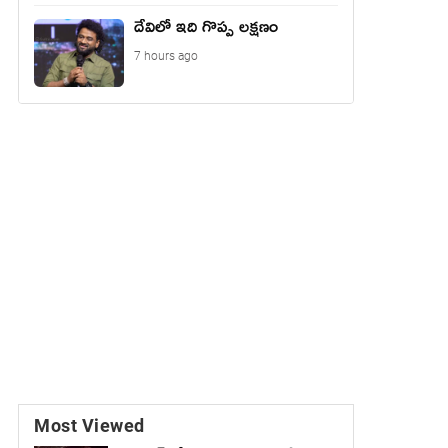
దేవిలో ఇది గొప్ప లక్షణం
7 hours ago
Most Viewed