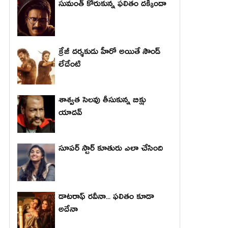
సుమంత్ కోరుకున్న ఫలితం దక్కిందా
క్రేజీ దర్శకుడు హీరో అయితే సౌండ్
లేదేంటి
శాశ్వత సెలవు తీసుకున్న బిక్షు
యాదవ్
సూపర్ స్టార్ కూతురు ఎలా చేసింది
డాటరాఫ్ రవీనా... ఫలితం కూడా
అదేనా