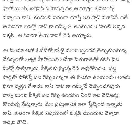
మోస్తరుగా ఓపెనింగ్స్ అయితే వచ్చాయి. విశ్వక్‌కు యూత్‌లో ఉన్న
ఫాలోయింగ్, అగ్రెసివ్ ప్రమోషన్ల వల్ల ఆ మాత్రం ఓపెనింగ్స్
వచ్చాయి కానీ.. కంటెంట్ పరంగా చూస్తే ఇది ఫ్లాప్ మూవీనే. ఐతే
ఆ సినిమా చివర్లో ‘దాస్ కా ధమ్కీ-2’ ఉంటుందని హింట్ ఇచ్చిన
విశ్వక్.. ఆ సినిమా తీయడానికే రెడీ అయ్యాడు.
ఈ సినిమా ఆహా ఓటీటీలో రిలీజై మంచి స్పందన తెచ్చుకుంటున్న
నేపథ్యంలో విశ్వక్ హీరోయిన్ నివేథా పెతురాజ్‌తో కలిసి ప్రెస్
మీట్లో పాల్గొన్నాడు. సీక్వెల్‌కు స్క్రిప్టు రెడీ అవుతోందని.. ఫస్ట్
పార్ట్‌తో పోలిస్తే పది రెట్లు మిన్నగా ఈ సినిమా ఉంటుందని అతను
ధీమా వ్యక్తం చేశాడు. కానీ ‘దాస్ కా ధమ్కీ’నే మెప్పించనపుడు
దాన్ని మించి సీక్వెల్ పది రెట్లు ఉండటం ఏంటి అని నెటిజన్లు
కౌంటర్లు వేస్తున్నారు. మరి ప్రస్తుతానికి ఇలా స్టేట్మెంట్ ఇచ్చాడు
కానీ.. నిజంగా సీక్వెల్ విషయంలో విశ్వక్ ముందుకు వెళ్తాడా
అన్నది డౌట్.