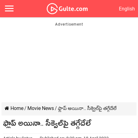
English
Home
/
Movie News
/
ఫ్లాప్ అయినా.. సీక్వెల్‌పై తగ్గేదేలే
ఫ్లాప్ అయినా.. సీక్వెల్‌పై తగ్గేదేలే