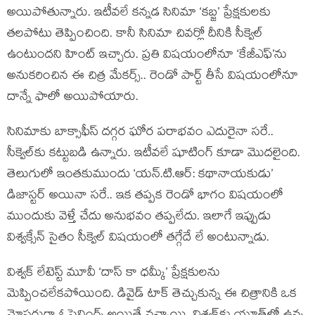
అయిపోతున్నారు. ఇటీవలే కన్నడ సినిమా ‘కబ్జ’ ప్రేక్షకులకు
తలపోటు తెప్పించింది. కానీ సినిమా చివర్లో దీనికి సీక్వెల్
ఉంటుందని హింట్ ఇచ్చారు. ప్రతి విషయంలోనూ ‘కేజీఎఫ్’ను
అనుకరించిన ఈ చిత్ర మేకర్స్.. రెండో పార్ట్ తీసే విషయంలోనూ
దాన్నే ఫాలో అయిపోయారు.
సినిమాకు బాక్సాఫీస్ దగ్గర ఘోర పరాభవం ఎదురైనా సరే..
సీక్వెల్‌కు కట్టుబడి ఉన్నారు. ఇటీవలే షూటింగ్ కూడా మొదలైంది.
తెలుగులో ఇంతకుముందు ‘యన్.టి.ఆర్: కథానాయకుడు’
డిజాస్టర్ అయినా సరే.. ఇక తప్పక రెండో భాగం విషయంలో
ముందుకు వెళ్తే చేదు అనుభవం తప్పలేదు. ఇలాగే ఇప్పుడు
విశ్వక్సేన్ సైతం సీక్వెల్ విషయంలో తగ్గేదే లే అంటున్నాడు.
విశ్వక్ లేటెస్ట్ మూవీ ‘దాస్ కా ధమ్కీ’ ప్రేక్షకులను
మెప్పించలేకపోయింది. డివైడ్ టాక్ తెచ్చుకున్న ఈ చిత్రానికి ఒక