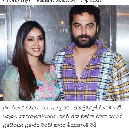
Article by
Satya
Published on: 8:30 pm, 18 April 2023
ఈ రోజుల్లో సినిమా ఎలా ఉన్నా సరే.. చివర్లో సీక్వెల్ మీద హింట్
ఇవ్వడం మామూలైపోయింది. రిజల్ట్ తేడా కొట్టినా కూడా ముందే
ప్రకటించిన ప్రకారం రెండో భాగం తీయడానికి రెడీ