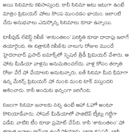
అయి సినిమాకు కలిసొస్తుంది. కానీ సినిమా అటు ఇటుగా ఉంటే
మాత్రం ప్రిమియర్ షోలు కొంప ముంచడం ఖాయం. ఇలాంటి
చేదు అనుభవాలు ఎదుర్కొన్న సినిమాలు కూడా ఉన్నాయి.
టాలీవుడ్ లేటెస్ట్ రిలీజ్ ‘శాకుంతలం’ పరిస్థితి కూడా దాదాపు ఇలాగే
తయారైంది. ఈ చిత్రానికి రిలీజ్‌కు నాలుగు రోజుల ముందే
హైదరాబాద్ ప్రసాద్ ఐమాక్స్‌లో స్పెషల్ త్రీడీ ప్రిమియర్ వేశారు. ఆ
షోకు మీడియా వాళ్లను అనుమతించలేదు. వాళ్ల కోసం తర్వాతి
రోజు వేరే షో వేయాలని అనుకున్నారు. ఐతే సినిమా మీద ధీమాగా
ఉన్న మేకర్స్ ప్రిమియర్ షో నుంచి మంచి టాక్ వస్తుందని
ఆశించారు. కానీ అందుకు భిన్నంగా జరిగింది.
నిజంగా సినిమా జనాలకు నచ్చి ఉంటే ఆహా ఓహో అంటూ
కొనియాడేవారు. సోషల్ మీడియాలో పాజిటివ్ ట్వీట్లు గట్టిగా
పడేవి. వాటిని టీం కూడా ప్రమోట్ చేసేది. కానీ ‘శాకుంతలం’ షో