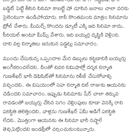
తర్వాత జనాలు కామ్‌గా ఉండిపోయారు. బాగా కష్టపడి, భారీ
బడ్జెట్ పెట్టి తీసిన సినిమా కాబట్టి షో చూసిన జనాలు చాలా వరకు
సైలెంటుగా ఉండిపోయారు. కానీ కొంతమంది మాత్రం సినిమాను
ట్రోల్ చేశారు. మీమర్స్ కొందరు డ్యూటీ ఎక్కి ఇది సినిమా కాదు..
సీరియల్ అంటూ మీమ్స్ వేశారు. ఇది బయ్యర్ల దృష్టికి వెళ్లింది.
దాని వల్ల నిర్మాతలు ఇరుకున పడ్డట్లు సమాచారం.
ముందు చేసుకున్న ఒప్పందాల మేర డబ్బులు కట్టడానికి బయ్యర్లు
అంగీకరించలేదని.. దీంతో చివరి నిమిషాల్లో దర్శక నిర్మాత
గుణశేఖర్ భారీ డెఫిషిట్‌తో సినిమాను రిలీజ్ చేసుకోవాల్సి
వచ్చిందని.. ఈ విషయంలో సహ నిర్మాత దిల్ రాజుకు ఆయనకు
చెడిందని సమాచారం. ఇప్పుడు సినిమాకు షేర్ చాలా తక్కువ
రావడంతో బయ్యర్లు చేసిన సగం చెల్లింపులు కూడా వెనక్కి రాని
పరిస్థితి తలెత్తిందని.. వాళ్లను గుణశేఖర్ ఏమీ అడిగే పరిస్థితి
లేదని.. మొత్తంగా ఆయనకు ఈ సినిమా భారీ నష్టాలే
తెచ్చిపెట్టిందని ఇండస్ట్రీలో చర్చించుకుంటున్నారు.