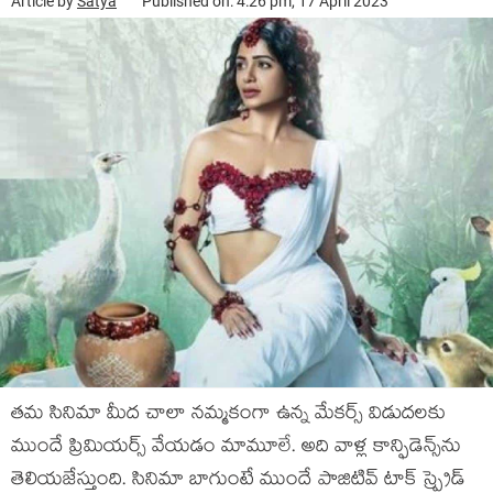
Article by
Satya
Published on: 4:26 pm, 17 April 2023
తమ సినిమా మీద చాలా నమ్మకంగా ఉన్న మేకర్స్ విడుదలకు
ముందే ప్రిమియర్స్ వేయడం మామూలే. అది వాళ్ల కాన్ఫిడెన్స్‌ను
తెలియజేస్తుంది. సినిమా బాగుంటే ముందే పాజిటివ్ టాక్ స్ప్రెడ్