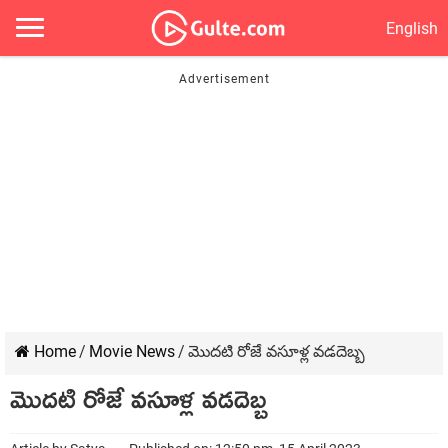
English
Home
/
Movie News
/
మొదటి రోజే వసూళ్ల వడదెబ్బ
మొదటి రోజే వసూళ్ల వడదెబ్బ