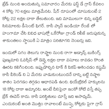
ట్రేడ్ నుంచి అందుతున్న సమాచారం మేరకు ఫస్ట్ డే గ్రాస్ కేవలం
4 కోట్ల 70 లక్షలు మాత్రమేనట. షేర్ రూపంలో చూసుకుంటే 2
కోట్ల 22 లక్షల దాకా తేలుతుంది. ఇది మాములుగా చిన్న బడ్జెట్
సినిమాలకు డీసెంట్ ఫిగర్. కానీ ప్యాన్ ఇండియా రేంజ్ లో
హంగామా చేసి వివిధ భాషల్లో ఒకేరోజు గ్రాండ్ రిలీజ్ జరుపుకున్న
శాకుంతలం స్థాయికి ఏ మాత్రం సరితూగని నెంబర్లు ఇవి.
ఇందులో సగం తెలుగు రాష్ట్రాల నుంచి రాగా అడ్వాన్స్ బుకింగ్స్
పుణ్యమాని ఓవర్సీస్ లో డెబ్భై లక్షల దాకా వసూలు కావడం కొంత
ఊరట కలిగించింది. ఇప్పుడొచ్చిన టాక్ కి పికప్ ఆశించడం కష్టమే
కానీ వీకెండ్ ని ఏ మేరకు వాడుకుంటుందనే దాన్ని బట్టి నష్టాల
శాతం పెరగడం తగ్గడం ఆధారపడి ఉంది. థియేట్రికల్ హక్కులను
18 కోట్ల దాకా అమ్మారట. అంటే దీనిపైనా ఇంకో కోటి వస్తే తప్ప
బ్రేక్ ఈవెన్ కాదు. కానీ పరిస్థితులు చూస్తే ఇది అసాధ్యమే.
ఎందుకంటే అంత మొత్తం రావాలంటే ముప్పై కోట్లకు పైగా గ్రాస్