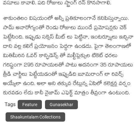
వసూలు కావాలి. పది రోజులు స్ట్రాంగ్ రన్ కొనసాగాలి.
శాకుంతలం విషయంలో అన్నీ ప్రతికూలంగానే కనిపిస్తున్నాయి.
సామ్ అనారోగ్యంతో రెండు రోజులు ముందే ప్రమోషన్లకు చెక్
పెట్టేసింది. ఇప్పుడు సక్సెస్ మీట్ లు పెట్టినా, ఇంటర్వ్యూలు ఇచ్చినా
దాని వల్ల కలిగే ప్రయోజనం పెద్దగా ఉండదు. పైగా తెలంగాణలో
మితిమీరిన ఓవర్ కాన్ఫిడెన్స్ తో మల్టీప్లెక్సుల టికెట్ ధరలు
గరిష్టంగా 295 రూపాయలతో పాటు అదనంగా 35 రూపాయలు
త్రీడి చార్జీలు పెట్టేయడంతో ఇప్పుడిది బూమరాంగ్ లా రివర్స్
అయ్యేలా ఉంది. అలా అని తక్కువ రేట్లున్న ఏపిలో కలెక్షన్ల వర్షం
కురవడం లేదు కానీ నైజామ్ ఎఫెక్ట్ మాత్రం తీవ్రంగా ఉంటుంది.
Tags
Feature
Gunasekhar
Shaakuntalam Collections