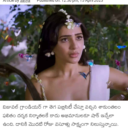
Article by
Satya
Published on: 12:50 pm, 15 April 2023
విజువల్ గ్రాండియర్ గా తెగ పబ్లిసిటీ చేస్తూ వచ్చిన శాకుంతలం
ఫలితం దర్శక నిర్మాతలకే కాదు అభిమానులకూ షాక్ ఇచ్చేలా
ఉంది. దానికి మొదటి రోజు వసూళ్లు సాక్ష్యంగా నిలుస్తున్నాయి.