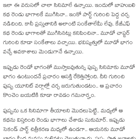
ఇలా ఈ వ‌రుస‌లో చాలా సినిమాలే ఉన్నాయి. ఇందులో బాహుబ‌లి
క‌థ రెండు భాగాల‌కే ముగిసినా.. ఇంకో పార్ట్ గురించి పెద్ద చ‌ర్చ
న‌డిచింది. కానీ ప్ర‌స్తుతానికి అలాంటి సంకేతాలేమీ లేవు. కేజీఎఫ్
క‌థ‌ రెండు భాగాల‌తో ముగిసిన‌ట్లు క‌నిపించినా.. మూడో చాప్ట‌ర్
గురించి కూడా సంకేతాలు వ‌చ్చాయి. భ‌విష్య‌త్తులో మూడో భాగం
వ‌చ్చే అవ‌కాశాలు మెండుగానే ఉన్నాయి.
ఇప్పుడు రెండో భాగంతో ముస్తాబ‌వుతున్న పుష్ప సినిమాకు మూడో
భాగం ఉంటుంద‌నే ప్ర‌చారం ఆస‌క్తి రేకెత్తిస్తోంది. దీని గురించి
పుష్ప యూనిట్ వ‌ర్గాల్లో చ‌ర్చ జ‌రుగుతుండ‌టం.. ఆ ప్రచారం
కొంచెం బ‌య‌టికి కూడా రావ‌డం గ‌మ‌నార్హం.
పుష్పను ఒక సినిమాగా తీయాల‌ని మొద‌లుపెట్టి.. మ‌ధ్య‌లో ఆ
క‌థ‌ను విస్త‌రించి రెండు భాగాలు చేశాడు సుకుమార్. ఇప్పుడు
సెకండ్ పార్ట్ చిత్రీక‌ర‌ణ మ‌ధ్య‌లో ఉండ‌గా.. ఆయ‌న‌కు మూడో