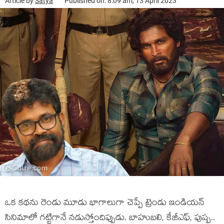
Article by
Satya
Published on: 8:09 am, 13 April 2023
ఒక క‌థ‌ను రెండు మూడు భాగాలుగా చెప్పే ట్రెండు ఇండియన్
సినిమాలో గ‌ట్టిగానే న‌డుస్తోందిప్పుడు. బాహుబ‌లి, కేజీఎఫ్‌, పుష్ప‌..