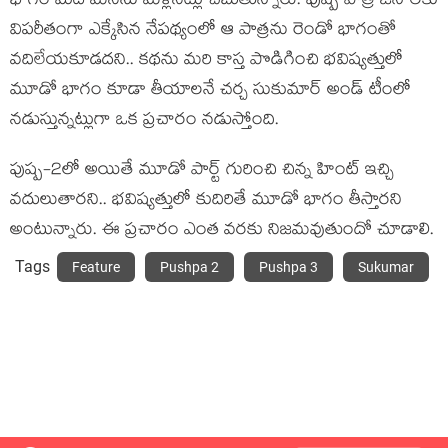
భాగం మీద మ‌న‌సు మ‌ళ్లిన‌ట్లు చెబుతున్నారు. పుష్ప పాత్ర జ‌నాల‌కు
విప‌రీతంగా ఎక్కేసిన నేప‌థ్యంలో ఆ పాత్ర‌ను రెండో భాగంతో
వ‌దిలేయ‌కూడ‌ద‌ని.. క‌థ‌ను మ‌రి కాస్త పొడిగించి భ‌విష్య‌త్తులో
మూడో భాగం కూడా తీయాల‌నే చ‌ర్చ సుకుమార్ అండ్ టీంలో
న‌డుస్తున్న‌ట్లుగా ఒక ప్ర‌చారం న‌డుస్తోంది.
పుష్ప‌-2లో అయితే మూడో పార్ట్ గురించి చిన్న హింట్ ఇచ్చి
వ‌దులుతార‌ని.. భ‌విష్య‌త్తులో కుదిరితే మూడో భాగం తీస్తార‌ని
అంటున్నారు. ఈ ప్రచారం ఎంత వ‌ర‌కు నిజ‌మ‌వుతుందో చూడాలి.
Tags
Feature
Pushpa 2
Pushpa 3
Sukumar