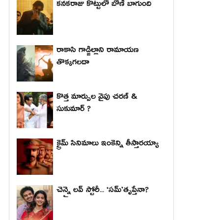
కనకరాజు కొట్టులో బోణీ బాగుంది
రాకాసి గాడ్జిల్లాని రామాయణ
తొక్కగలదా
కొత్త మార్పుల వైపు చరణ్ &
సుకుమార్ ?
క్రైమ్ సినిమాలు ఇంకెన్ని తీస్తారయ్యా
చెన్నై లవ్ స్టోరీ... ‘సమ్’తృప్తేనా?