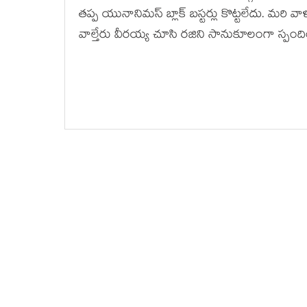
తప్ప యునానిమస్ బ్లాక్ బస్టర్లు కొట్టలేదు. మరి 
వాల్తేరు వీరయ్య చూసి రజిని సానుకూలంగా స్పం