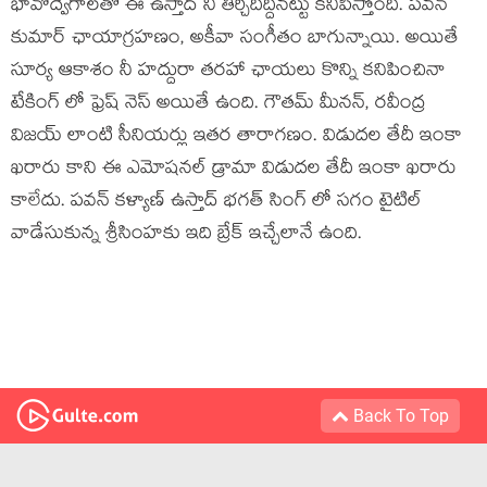
భావోద్వేగాలతో ఈ ఉస్తాద్ ని తీర్చిదిద్దినట్టు కనిపిస్తోంది. పవన్
కుమార్ ఛాయాగ్రహణం, అకీవా సంగీతం బాగున్నాయి. అయితే
సూర్య ఆకాశం నీ హద్దురా తరహా ఛాయలు కొన్ని కనిపించినా
టేకింగ్ లో ఫ్రెష్ నెస్ అయితే ఉంది. గౌతమ్ మీనన్, రవీంద్ర
విజయ్ లాంటి సీనియర్లు ఇతర తారాగణం. విడుదల తేదీ ఇంకా
ఖరారు కాని ఈ ఎమోషనల్ డ్రామా విడుదల తేదీ ఇంకా ఖరారు
కాలేదు. పవన్ కళ్యాణ్ ఉస్తాద్ భగత్ సింగ్ లో సగం టైటిల్
వాడేసుకున్న శ్రీసింహకు ఇది బ్రేక్ ఇచ్చేలానే ఉంది.
Back To Top