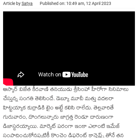
Article by
Satya
Published on: 10:49 am, 12 April 2023
ఆస్కార్ విజేత కీరవాణి తనయుడు శ్రీసింహా హీరోగా సినిమాలు
చేస్తున్న సంగతి తెలిసిందే. డెబ్యూ మూవీ మత్తు వదలరా
హిట్టయ్యాక కుర్రాడికి టైం అట్టే కలిసి రాలేదు. తెల్లవారితే
గురువారం, దొంగలున్నారు జాగ్రత్త రెండూ దారుణంగా
డిజాస్టరయ్యాయి. మార్కెట్ పరంగా ఇంకా ఎలాంటి ఇమేజ్
సంపాదించుకోనప్పటికీ కొంచెం డిఫరెంట్ కాన్సెప్ట్స్ తోనే తన