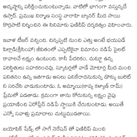
అదృష్టాన్ని పరీక్షించుకుంటున్నాడు. వాటిలో భాగంగా వస్తున్నదే
ఉస్తాద్. ప్రముఖ నిర్మాణ సంస్థ వారాహి బ్యానర్ మీద సాయి
కొర్రపాటి నిర్మించిన ఈ సినిమాకు ఫణిదీప్ దర్శకత్వం వహించారు.
ఇవాళ టీజర్ వచ్చింది. చిన్నప్పటి నుంచి ఎత్తు అంటే భయపడే
పిల్లాడి(శ్రీసింహా) జీవితంలో ఎప్పటికైనా విమానం నడిపే పైలట్
కావాలనే లక్ష్యం ఉంటుంది. కానీ పేదరికం, చుట్టూ ఉన్న
పరిస్థితులు సహకరించవు. స్కూటర్లలో వాడే మోటార్ల మీద మంచి
పనితనం ఉన్న ఇతగాడు అసలు పనికేరాదనుకున్న డొక్కు బులెట్
ని సరిచేసి వాడుకుంటాడు. ఓ అమ్మాయి(కావ్య కళ్యాణ్ రామ్)
ప్రేమలో పడతాడు. క్రమంగా తాను కోరుకున్న లక్ష్యం వైపు
ప్రయాణించి ఏరోప్లేన్ నడిపే స్థాయికి చేరుకుంటాడు. అయితే
ఎన్నో సవాళ్లు ప్రమాదాలు చుట్టుముడతాయి.
బయోపిక్ షేడ్స్ లో సాగే నెరేషన్ తో ఫణిదీప్ మంచి