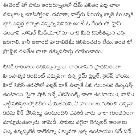
ఈవెంట్ తో పాటు ఇంటర్వ్యూలలో టీమ్ ఫలితం పట్ల చాలా
నమ్మకాన్ని చూపిస్తోంది. ధమాకా, వాల్తేరు వీరయ్య బ్యాక్ టు బ్యాక్
బ్లాక్ బస్టర్ల తర్వాత వస్తున్న సినిమా అంటే ఓ రేంజ్ లో హైప్
ఉండాలి. సోషల్ మీడియాలోనూ దాని మీద విపరీతమైన చర్చ
జరగాలి. కానీ అలాంటి హడావిడేమీ కనిపించడం లేదు. ఇంత లో
ప్రొఫైల్ రవితేజ చాలా తక్కువసార్లు చూపించాడు.
దీనికి కారణాలు కనిపిస్తున్నాయి. రావణాసుర ప్రాథమికంగా
హింసాత్మక కంటెంట్ ఎక్కువగా ఉన్న క్రైమ్ థ్రిల్లర్. శైలేష్ కొలను
హిట్ సిరీస్ తరహాలో పబ్లిక్ టాక్ వచ్చాకే దీని గురించిన డిస్కషన్స్
ఉంటాయి. పైగా షాక్ ఇచ్చే ఎలిమెంట్స్ చాలా ఉంటాయని, వాటిని
ఎట్టి పరిస్థితుల్లో రివీల్ చేయలేమని, ఏ పాయింట్ గురించి చెప్పినా
కథను లీక్ చేసినట్టు ఉంటుందని ఎవరికి వారు చాలా గుంభనంగా
మాట్లాడుతున్నారు. కామెడీ, పాటలు వగైరా రెగ్యులర్ అంశాలు
ఎన్ని ఉన్నప్పటికీ వాటికన్నా ఎక్కువగా థ్రిల్స్ ఉంటాయని పదే పదే