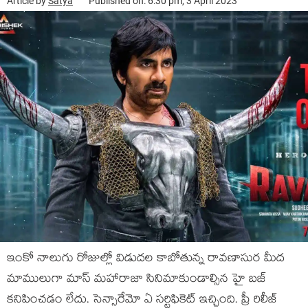
Article by
Satya
Published on: 6:30 pm, 3 April 2023
ఇంకో నాలుగు రోజుల్లో విడుదల కాబోతున్న రావణాసుర మీద
మాములుగా మాస్ మహారాజా సినిమాకుండాల్సిన హై బజ్
కనిపించడం లేదు. సెన్సారేమో ఏ సర్టిఫికెట్ ఇచ్చింది. ప్రీ రిలీజ్