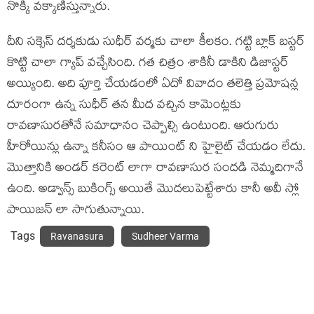
నొక్కి వక్కాణిస్తున్నారు.
దీని సక్సెస్ దర్శకుడు సుధీర్ వర్మకు చాలా కీలకం. గట్టి బ్లాక్ బస్టర్
కొట్టి చాలా గ్యాప్ వచ్చేసింది. గత చిత్రం శాకినీ డాకిని డిజాస్టర్
అయ్యింది. అది పూర్తి చేయడంలో ఏదో వివాదం తలెత్తి ప్రమోషన్ల
దూరంగా ఉన్న సుధీర్ తన మీద వచ్చిన కామెంట్లకు
రావణాసురతోనే సమాధానం చెప్పాల్సి ఉంటుంది. ఆరుగురు
హీరోయిన్లు ఉన్నా కనీసం ఆ పాయింట్ ని హైలైట్ చేయడం లేదు.
మొత్తానికి అండర్ కరెంట్ లాగా రావణాసుర సందడి నెమ్మదిగానే
ఉంది. అడ్వాన్స్ బుకింగ్స్ అయితే మొదలుపెట్టేశారు కానీ అవీ స్లో
పాయిజన్ లా సాగుతున్నాయి.
Tags
Ravanasura
Sudheer Varma