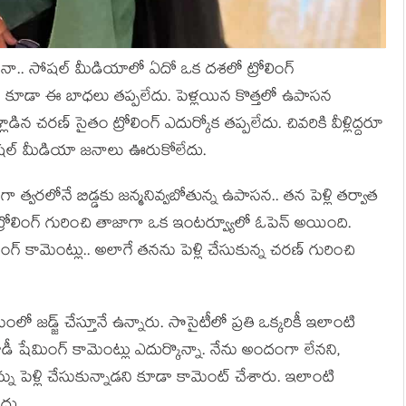
ాళ్లయినా.. సోషల్ మీడియాలో ఏదో ఒక దశలో ట్రోలింగ్
కు కూడా ఈ బాధలు తప్పలేదు. పెళ్లయిన కొత్తలో ఉపాసన
ిన చరణ్ సైతం ట్రోలింగ్ ఎదుర్కోక తప్పలేదు. చివరికి వీళ్లిద్దరూ
ోషల్ మీడియా జనాలు ఊరుకోలేదు.
్వరలోనే బిడ్డకు జన్మనివ్వబోతున్న ఉపాసన.. తన పెళ్లి తర్వాత
ట్రోలింగ్ గురించి తాజాగా ఒక ఇంటర్వ్యూలో ఓపెన్ అయింది.
ింగ్ కామెంట్లు.. అలాగే తనను పెళ్లి చేసుకున్న చరణ్ గురించి
లో జడ్జ్ చేస్తూనే ఉన్నారు. సొసైటీలో ప్రతి ఒక్కరికీ ఇలాంటి
 షేమింగ్ కామెంట్లు ఎదుర్కొన్నా. నేను అందంగా లేనని,
ను పెళ్లి చేసుకున్నాడని కూడా కామెంట్ చేశారు. ఇలాంటి