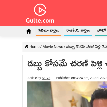
సినిమా వార్తలు
రాజకీయ వార్తలు
ఫోటో గ
Home
/
Movie News
/
డబ్బు కోసమే చరణ్ పెళ్లి చే
డబ్బు కోసమే చరణ్ పెళ్లి
Article by
Satya
Published on: 4:24 pm, 2 April 202