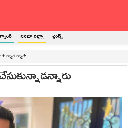
్యాలరీ
సినిమా రివ్యూ
ట్రెండ్స్
సుకున్నాడన్నారు
 చేసుకున్నాడన్నారు
3