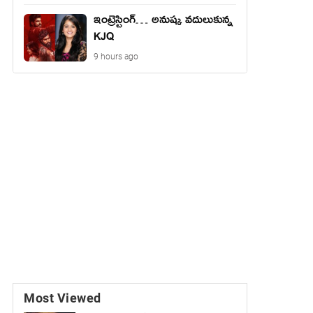
ఇంట్రెస్టింగ్… అనుష్క వదులుకున్న
KJQ
9 hours ago
Most Viewed