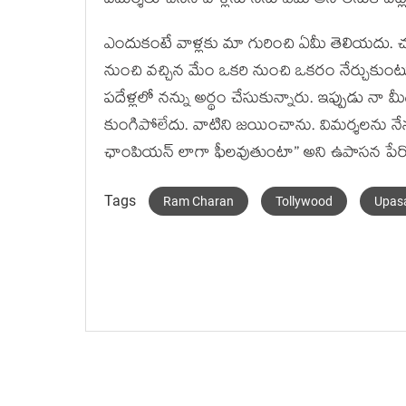
విమర్శలు చేసిన వాళ్లను నేను ఏమీ అనాలనుకోవట్ల
ఎందుకంటే వాళ్లకు మా గురించి ఏమీ తెలియదు. చరణ్
నుంచి వచ్చిన మేం ఒకరి నుంచి ఒకరం నేర్చుకుంటూ
పదేళ్లలో నన్ను అర్థం చేసుకున్నారు. ఇప్పుడు నా 
కుంగిపోలేదు. వాటిని జయించాను. విమర్శలను నేన
ఛాంపియన్ లాగా ఫీలవుతుంటా” అని ఉపాసన పేర్క
Tags
Ram Charan
Tollywood
Upas