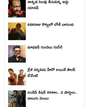
శాశ్వత సెలవు తీసుకున్న బిక్షు
యాదవ్
కనకరాజు కొట్టులో బోణీ బాగుంది
మాధ‌వ‌న్ గుండెలు గుబేల్‌
క్రేజీ దర్శకుడు హీరో అయితే సౌండ్
లేదేంటి
సందీప్ కిషన్ కరికాల... 2 పార్టులు...
నాలుగు నెలలు!