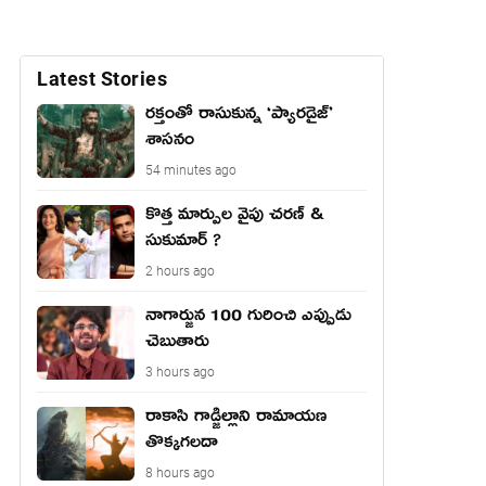
Latest Stories
రక్తంతో రాసుకున్న ‘ప్యారడైజ్’
శాసనం
54 minutes ago
కొత్త మార్పుల వైపు చరణ్ &
సుకుమార్ ?
2 hours ago
నాగార్జున 100 గురించి ఎప్పుడు
చెబుతారు
3 hours ago
రాకాసి గాడ్జిల్లాని రామాయణ
తొక్కగలదా
8 hours ago