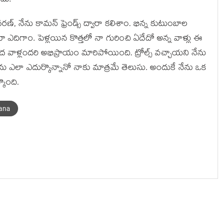
ేదు.
, నేను కామన్ ఫ్రెండ్స్ ద్వారా కలిశాం. భిన్న కుటుంబాల
 ఎదిగాం. పెళ్లయిన కొత్తలో నా గురించి ఏదేదో అన్న వాళ్లు ఈ
మీద వాళ్లందరి అభిప్రాయం మారిపోయింది. ట్రోల్స్ వచ్చాయని నేను
ు ఎలా ఎదుర్కొన్నానో నాకు మాత్రమే తెలుసు. అందుకే నేను ఒక
ొంది.
ana