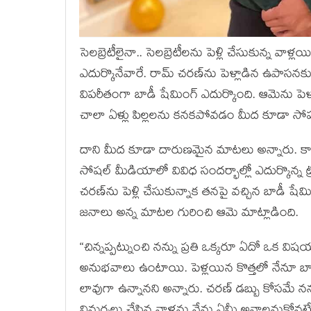
సెలబ్రెటీలైనా.. సెలబ్రెటీలను పెళ్లి చేసుకున్న వ
ఎదుర్కొనేవారే. రామ్ చరణ్‌ను పెళ్లాడిన ఉపాసన
విపరీతంగా బాడీ షేమింగ్ ఎదుర్కొంది. ఆమెను పెళ్లాడ
చాలా ఏళ్లు పిల్లలను కనకపోవడం మీద కూడా స
దాని మీద కూడా దారుణమైన మాటలు అన్నారు. కాగా త
సోషల్ మీడియాలో వివిధ సందర్భాల్లో ఎదుర్కొన్న 
చరణ్‌ను పెళ్లి చేసుకున్నాక తనపై వచ్చిన బాడీ షేమ
జనాలు అన్న మాటల గురించి ఆమె మాట్లాడింది.
“చిన్నప్పట్నుంచి నన్ను ప్రతి ఒక్కరూ ఏదో ఒక విషయం
అనుభవాలు ఉంటాయి. పెళ్లయిన కొత్తలో నేనూ బాడీ
లావుగా ఉన్నానని అన్నారు. చరణ్ డబ్బు కోసమే నన్