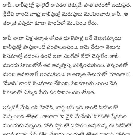
కానీ.. బాలీవుడ్లో హైలైట్ కావడం తక్కువే. పాత తరంలో జయప్రద,
శ్రీదేవి లాంటి వాళ్లు బాలీవుడ్లో మెరుపులు మెరిపించారు కానీ.. ఆ
తర్వాత ఎవ్వరూ కూడా హిందీలో మెరిసింది లేదు.
కానీ చాలా ఏళ్ల తర్వాత శోభిత దూళిపాళ్ల అనే తెలుగమ్మాయి
బాలీవుడ్లో పాపులారిటీ సంపాదించింది. ఆమె నేరుగా తెలుగు
సినిమాల్లో నటించి ఉంటే ఇలా ఎదిగేదో లేదో చెప్పలేం. కానీ
ముందు హిందీలోనే తన అదృష్టాన్ని పరీక్షించుకుంది. ఉన్నంతలో
మంచి అవకాశాలే అందుకుంది. ఆ తర్వాత తెలుగులో ‘గూఢచారి’,
‘మేజర్’ లాంటి సినిమాలు చేసింది. సినిమాలకు మించి వెబ్
సిరీస్‌లతో ఎక్కువ పేరు సంపాదించింది శోభిత.
ఇప్పటికే మేడ్ ఇన్ హెవెన్, బార్డ్ ఆఫ్ బ్లడ్ లాంటి సిరీస్‌లతో
మెప్పించిన శోభిత.. తాజాగా ‘ది నైట్ మేనేజర్’ సిరీస్‌తో ప్రేక్షకుల
ముందుకు వచ్చింది. హాట్ స్టార్‌లో ప్రసారం అవుతున్న ఈ సిరీస్‌లో