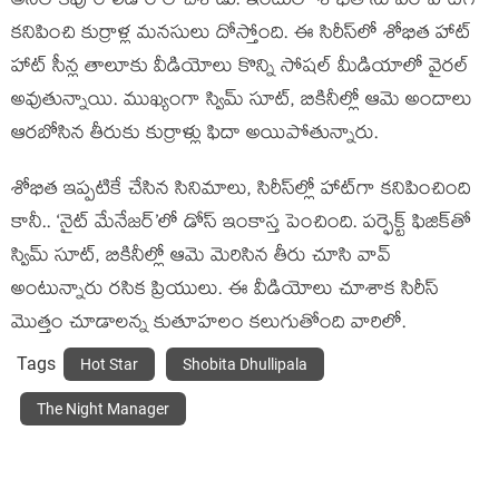
అనిల్ కపూర్ లీడ్ రోల్ చేశాడు. ఇందులో శోభిత సూపర్ హాట్‌గా
కనిపించి కుర్రాళ్ల మనసులు దోస్తోంది. ఈ సిరీస్‌లో శోభిత హాట్
హాట్ సీన్ల తాలూకు వీడియోలు కొన్ని సోషల్ మీడియాలో వైరల్
అవుతున్నాయి. ముఖ్యంగా స్విమ్ సూట్, బికినీల్లో ఆమె అందాలు
ఆరబోసిన తీరుకు కుర్రాళ్లు ఫిదా అయిపోతున్నారు.
శోభిత ఇప్పటికే చేసిన సినిమాలు, సిరీస్‌ల్లో హాట్‌గా కనిపించింది
కానీ.. ‘నైట్ మేనేజర్’లో డోస్ ఇంకాస్త పెంచింది. పర్ఫెక్ట్ ఫిజిక్‌తో
స్విమ్ సూట్, బికినీల్లో ఆమె మెరిసిన తీరు చూసి వావ్
అంటున్నారు రసిక ప్రియులు. ఈ వీడియోలు చూశాక సిరీస్
మొత్తం చూడాలన్న కుతూహలం కలుగుతోంది వారిలో.
Tags
Hot Star
Shobita Dhullipala
The Night Manager