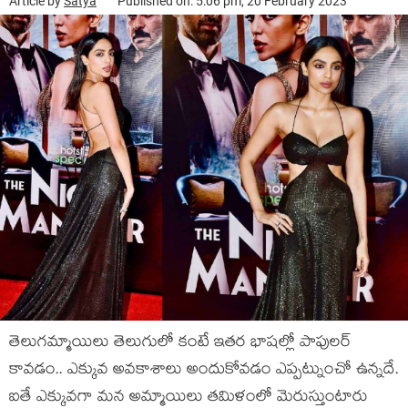
Article by
Satya
Published on: 5:06 pm, 20 February 2023
తెలుగమ్మాయిలు తెలుగులో కంటే ఇతర భాషల్లో పాపులర్
కావడం.. ఎక్కువ అవకాశాలు అందుకోవడం ఎప్పట్నుంచో ఉన్నదే.
ఐతే ఎక్కువగా మన అమ్మాయిలు తమిళంలో మెరుస్తుంటారు