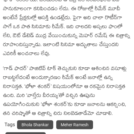
‘భోళా శంకర్’యే. ఎందుకంటే ఆ చిత్రానికి సంబంధించి ఏదీ
సానుకూలంగా కనిపించడం లేదు. ఈ రోజుల్లో రీమేక్ మూవీ
అంటేనే ప్రేక్షకుల్లో ఆసక్తి ఉండట్లేదు. పైగా అది చాలా రొటీన్‌గా
సాగే ఒక పాత సినిమాకు రీమేక్. ఇది చాలదని అస్సలు ఫాంలో
లేని, ఔట్ డేటెడ్ ముద్ర వేయించుకున్న మెహర్ రమేష్ ఈ చిత్రాన్ని
రూపొందిస్తున్నాడు. ఇలాంటి సినిమా అద్భుతాలు చేస్తుందని
ఎవరికీ అంచనాలు లేవు.
‘గాడ్ ఫాదర్’ పాజిటివ్ టాక్ తెచ్చుకుని కూడా ఆశించిన వసూళ్లు
రాబట్టలేదంటే అందుక్కారణం రీమేక్ అంటే జనాల్లో ఉన్న
నిరాసక్తత. ‘భోళా శంకర్’ విషయంలోనూ ఆ రకమైన నిరాసక్తత
ఉంది. మరి ‘వాల్తేరు వీరయ్య’తో వచ్చిన ఊపును
ఉపయోగించుకుని ‘భోళా శంకర్’కు కూడా జనాలను ఆకర్షించి,
తన చరిష్మాతో ఆ చిత్రాన్ని చిరు నిలబెడతాడేమో చూడాలి.
Tags
Bhola Shankar
Meher Ramesh