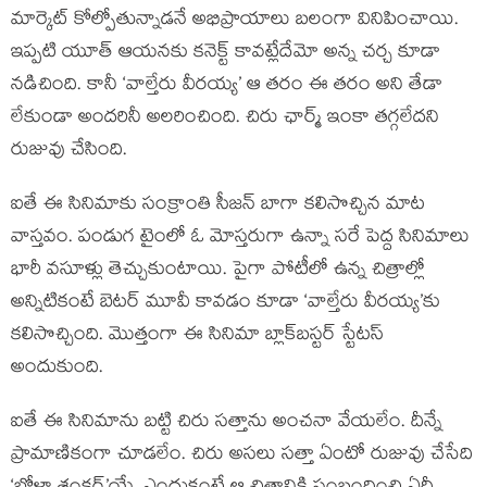
మార్కెట్ కోల్పోతున్నాడనే అభిప్రాయాలు బలంగా వినిపించాయి.
ఇప్పటి యూత్ ఆయనకు కనెక్ట్ కావట్లేదేమో అన్న చర్చ కూడా
నడిచింది. కానీ ‘వాల్తేరు వీరయ్య’ ఆ తరం ఈ తరం అని తేడా
లేకుండా అందరినీ అలరించింది. చిరు ఛార్మ్ ఇంకా తగ్గలేదని
రుజువు చేసింది.
ఐతే ఈ సినిమాకు సంక్రాంతి సీజన్ బాగా కలిసొచ్చిన మాట
వాస్తవం. పండుగ టైంలో ఓ మోస్తరుగా ఉన్నా సరే పెద్ద సినిమాలు
భారీ వసూళ్లు తెచ్చుకుంటాయి. పైగా పోటీలో ఉన్న చిత్రాల్లో
అన్నిటికంటే బెటర్ మూవీ కావడం కూడా ‘వాల్తేరు వీరయ్య’కు
కలిసొచ్చింది. మొత్తంగా ఈ సినిమా బ్లాక్‌బస్టర్ స్టేటస్
అందుకుంది.
ఐతే ఈ సినిమాను బట్టి చిరు సత్తాను అంచనా వేయలేం. దీన్నే
ప్రామాణికంగా చూడలేం. చిరు అసలు సత్తా ఏంటో రుజువు చేసేది