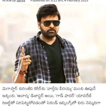
Article by
Satya
Published on: 6:22 am, 4 February 2023
మెగాస్టార్ చిరంజీవి కెరీర్‌కు ‘వాల్తేరు వీరయ్య’ మంచి ఊపునే
ఇచ్చింది. ‘ఆచార్య’ డిజాస్టర్ అయి, ‘గాడ్ ఫాదర్’ యావరేజ్
రిజల్ట్‌తో సరిపెట్టుకోవడంతో సెకండ్ ఇన్నింగ్స్‌లో చిరు నెమ్మదిగా