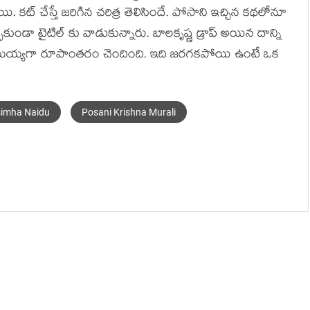
. కట్ చేస్తే జరిగిన చరిత్ర తెలిసిందే. పోసాని ఇచ్చిన కథలోనూ
ండా టైటిల్ కు వాడుకున్నారు. బాలకృష్ణ డ్రాప్ అయిన దాన్ని
్య రామయ్యగా రూపాంతరం చెందింది. ఇది జరగకపోయి ఉంటే ఒక
imha Naidu
Posani Krishna Murali