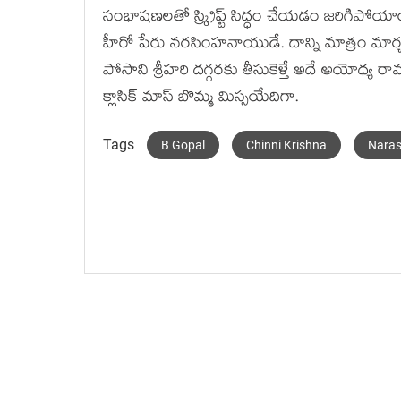
సంభాషణలతో స్క్రిప్ట్ సిద్ధం చేయడం జరిగిపోయాయి
హీరో పేరు నరసింహనాయుడే. దాన్ని మాత్రం మార్చకు
పోసాని శ్రీహరి దగ్గరకు తీసుకెళ్తే అదే అయోధ
క్లాసిక్ మాస్ బొమ్మ మిస్సయేదిగా.
Tags
B Gopal
Chinni Krishna
Naras