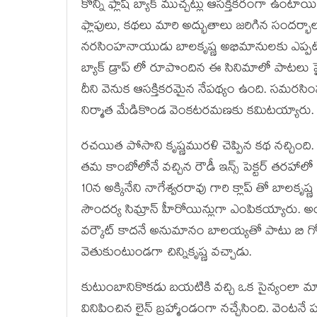
కొన్ని ఫ్లాష్ బ్యాక్ ముచ్చట్లు ఆసక్తికరంగా ఉంటాయి.
ఫ్లాపులు, కథలు మారి అద్భుతాలు జరిగిన సందర్భ
నరసింహనాయుడు బాలకృష్ణ అభిమానులకు ఎప్పటికి మర్చ
బ్యాక్ డ్రాప్ లో రూపొందిన ఈ సినిమాలో పాటలు ఫ
దీని వెనుక ఆసక్తికరమైన నేపథ్యం ఉంది. సమరసిం
నిర్మాత మేడికొండ వెంకటరమణకు కమిటయ్యారు.
రచయిత పోసాని కృష్ణమురళి చెప్పిన కథ నచ్చింది.
తమ కాంబోలోనే వచ్చిన రౌడీ ఇన్స్ పెక్టర్ తరహాలో 
10న అక్కినేని నాగేశ్వరరావు గారి క్లాప్ తో బాలకృష
సౌందర్య సిమ్రాన్ హీరోయిన్లుగా ఎంపికయ్యారు.
వర్కౌట్ కాదనే అనుమానం బాలయ్యతో పాటు బి గోపాల్
వెతుకుంటుండగా చిన్నికృష్ణ వచ్చాడు.
కుటుంబానికొకడు బయటికి వచ్చి ఒక సైన్యంలా మారి 
వినిపించిన లైన్ బ్రహ్మాండంగా నచ్చేసింది. వెంటనే 