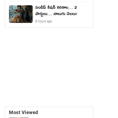
సందీప్ కిషన్ కరికాల… 2
పార్టులు… నాలుగు నెలలు!
8 hours ago
Most Viewed