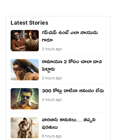
Latest Stories
గప్‌చుప్ ఉంటే ఎలా నాయుడు
గారూ
3 hours ago
రామాయణ 2 కోసం చాలా దాచి
పెట్టారు
3 hours ago
300 కోట్లు దాటినా ఆనందం లేదు
4 hours ago
వారణాసి కానుకలు… తప్పని
షరతులు
8 hours ago