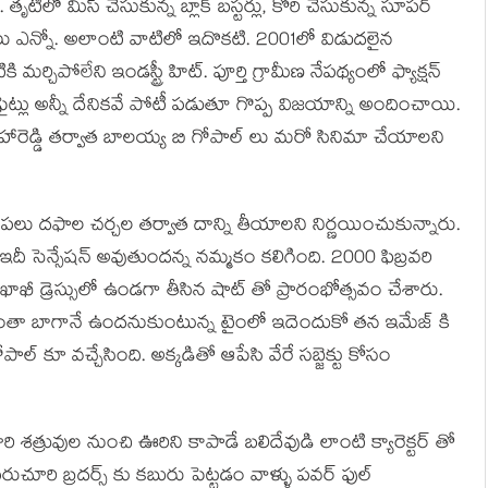
 తృటిలో మిస్ చేసుకున్న బ్లాక్ బస్టర్లు, కోరి చేసుకున్న సూపర్
ాలు ఎన్నో. అలాంటి వాటిలో ఇదొకటి. 2001లో విడుదలైన
ిపోలేని ఇండస్ట్రీ హిట్. పూర్తి గ్రామీణ నేపథ్యంలో ఫ్యాక్షన్
ైట్లు అన్నీ దేనికవే పోటీ పడుతూ గొప్ప విజయాన్ని అందించాయి.
హారెడ్డి తర్వాత బాలయ్య బి గోపాల్ లు మరో సినిమా చేయాలని
 పలు దఫాల చర్చల తర్వాత దాన్ని తీయాలని నిర్ణయించుకున్నారు.
ఇదీ సెన్సేషన్ అవుతుందన్న నమ్మకం కలిగింది. 2000 ఫిబ్రవరి
్ణ ఖాఖీ డ్రెస్సులో ఉండగా తీసిన షాట్ తో ప్రారంభోత్సవం చేశారు.
 అంతా బాగానే ఉందనుకుంటున్న టైంలో ఇదెందుకో తన ఇమేజ్ కి
 కూ వచ్చేసింది. అక్కడితో ఆపేసి వేరే సబ్జెక్టు కోసం
శత్రువుల నుంచి ఊరిని కాపాడే బలిదేవుడి లాంటి క్యారెక్టర్ తో
పరుచూరి బ్రదర్స్ కు కబురు పెట్టడం వాళ్ళు పవర్ ఫుల్