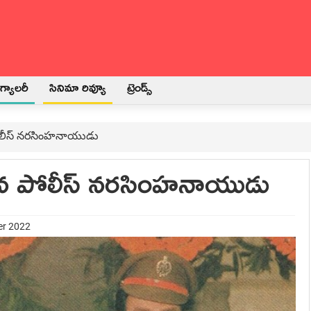
్యాలరీ
సినిమా రివ్యూ
ట్రెండ్స్
 పోలీస్ నరసింహనాయుడు
ారిన పోలీస్ నరసింహనాయుడు
er 2022