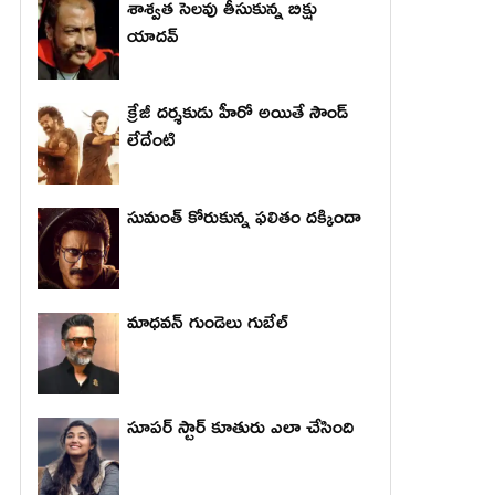
శాశ్వత సెలవు తీసుకున్న బిక్షు
యాదవ్
క్రేజీ దర్శకుడు హీరో అయితే సౌండ్
లేదేంటి
సుమంత్ కోరుకున్న ఫలితం దక్కిందా
మాధ‌వ‌న్ గుండెలు గుబేల్‌
సూపర్ స్టార్ కూతురు ఎలా చేసింది