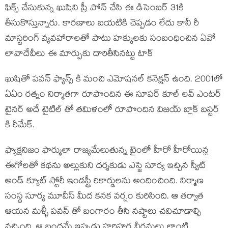
ఫిక్స్ చేసుకున్న ఖుషిని ప్రీ పోన్ చేసి ఈ డిసెంబర్ 31కి
తీసుకొస్తున్నారు. కారణాలు బయటికి చెప్పడం లేదు కానీ రీ
మాస్టరింగ్ వ్యవహారాలతో పాటు హక్కులకు సంబంధించిన ఏవో
లావాదేవీలు ఈ మార్పుకు దారితీసినట్టు టాక్
ఖుషితో పవన్ ఫ్యాన్స్ కి మంచి ఎమోషనల్ కనెక్షన్ ఉంది. 2001లో
ఏఏం రత్నం నిర్మాతగా రూపొందిన ఈ సూపర్ కూల్ లవ్ ఎంటర్
టైనర్ అదే టైటిల్ తో తమిళంలో రూపొందిన విజయ్ బ్లాక్ బస్టర్
కి రీమేక్.
ఫ్యాక్షనిజం ఫార్ములా రాజ్యమేలుతున్న టైంలో హీరో హీరోయిన్ల
ఈగోలతో కథను అల్లుకుని దర్శకుడు ఎస్జె సూర్య ఇచ్చిన స్వీట్
అండ్ క్యూట్ స్టోరీ ఇండస్ట్రీ రికార్డులను అందించింది. నిర్మాణ
సంస్థ సూర్య మూవీస్ మీద కనక వర్షం కురిసింది. ఆ తర్వాత
ఆయన మళ్ళీ పవన్ తో బంగారం తీసి నష్టాలు చవిచూడాల్సి
వచ్చింది. ఆ బంధమే ఇప్పుడు హరిహర వీరమల్లు లాంటి