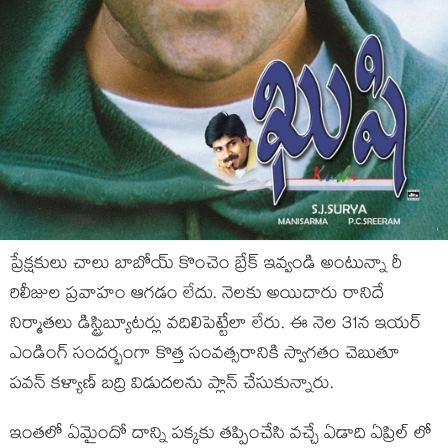
ప్రేక్షకులు చాలు బాబోయ్ కొంచెం బ్రేక్ ఇవ్వండి అంటున్నా రీ
రిలీజుల ప్రవాహం ఆగడం లేదు. నెలకు అయిదారు రానిదే
నిర్మాతలు డిస్ట్రిబ్యూటర్లు వదిలిపెట్టేలా లేరు. ఈ నెల 31న ఇయర్
ఎండింగ్ సందర్భంగా కొత్త సంవత్సరానికి స్వాగతం చెబుతూ
పవన్ కళ్యాణ్ బద్రి విడుదలను ప్లాన్ చేసుకున్నారు.
ఇంతలో ఏమైందో దాన్ని పక్కకు తప్పించేసి వచ్చే ఏడాది ఏప్రిల్ లో