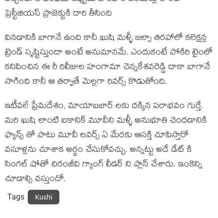
ప్రెస్టీజియస్ ప్రాజెక్టుకి దారి తీసింది
వినడానికి బాగానే ఉంది కానీ ఖుషి మళ్ళీ జల్సా తరహాలో కలెక్షన్ల
ట్రెండ్ సృష్టిస్తుందా అంటే అనుమానమే. ఎందుకంటే పోకిరి టైంలో
కనిపించిన ఈ రీ రిలీజుల హంగామా చెన్నకేశవరెడ్డి దాకా బాగానే
సాగింది కానీ ఆ తర్వాతే మెల్లగా రివర్స్ కొడుతోంది.
ఇటీవలే ప్రేమదేశం, మాయాబజార్ లకు దక్కిన పరాభవం గుర్తే.
మరి ఖుషి లాంటి ఐకానిక్ మూవీని మళ్ళీ అనుభూతి చెందడానికి
ఫ్యాన్స్ తో పాటు మూవీ లవర్స్ ఏ మేరకు ఆసక్తి చూపిస్తారో
వసూళ్లను చూశాక అర్థం చేసుకోవచ్చు. అన్నట్టు అదే డేట్ కి
సింగల్ షోతో చిరంజీవి గ్యాంగ్ లీడర్ ని ప్లాన్ చేశారు. ఇంకెన్ని
చూడాల్సి వస్తుందో.
Tags
Kushi