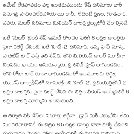
ఇమేజ్ లేకపోవడం వల్ల ఇంతకుముందు శేష్ సినిమాలు భారీ
వసూళ్లు సాధించలేకపోయాయి కానీ.. లేదంటే క్షణం, గూఢచారి,
ఎవరు, మేజర్ సినిమాలు మిలియన్ డాలర్ల క్లబ్బులోకి చేరాల్సినవే.
ఐతే ‘మేజర్’ టైంకి శేష్ ఇమేజ్ కొంచెం పెరిగి 8 లక్షల డాలర్లకు
పైగా కలెక్ట్ చేసింది. ఐతే ‘హిట్-2’ సినిమాకు ఉన్న హైప్ చూస్తే..
పాజిటివ్ టాక్ వస్తే ఇది శేష్‌కు తొలి మిలియన్ డాలర్ మూవీగా
నిలవడం ఖాయం అనుకున్నారు. ప్రి రిలీజ్ హైప్ బాగుండడం..
తొలి రోజు టాక్ కూడా బాగుండడంతో అంచనాలకు తగ్గట్ల
యుఎస్ బాక్సాఫీస్‌లో దూసుకెళ్లింది ‘హిట్-2’. ప్రిమియర్లతోనే 2
లక్షల డాలర్లకు పైగా కలెక్ట్ చేసిన ఈ చిత్రం వీకెండ్ అయ్యేసరికి 6
లక్షల డాలర్ల మార్కును అందుకుంది.
ఆ తర్వాత వీక్ డేస్‌లు వసూళ్లు తగ్గినా.. డ్రాప్ మరీ ఎక్కువేమీ లేదు.
మంగళవారానికే ఈ చిత్రం 8.5 లక్షల డాలర్ల దాకా కలెక్ట్ చేసింది.