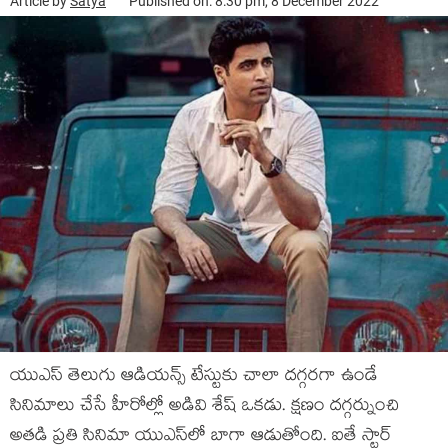
Article by
Satya
Published on: 8:30 pm, 8 December 2022
యుఎస్ తెలుగు ఆడియన్స్ టేస్టుకు చాలా దగ్గరగా ఉండే
సినిమాలు చేసే హీరోల్లో అడివి శేష్ ఒకడు. క్షణం దగ్గర్నుంచి
అతడి ప్రతి సినిమా యుఎస్‌లో బాగా ఆడుతోంది. ఐతే స్టార్