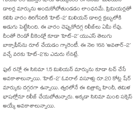
గురువారం మొత్తం షోలు అయ్యేసరికి ఈ సినిమా మిలియన్
డాలర్ల మార్కును అందుకోబోతుండడం లాంఛనమే. ప్రిమియర్లతో
కలిపి వారం తిరిగేసరికి ‘హిట్-2’ మిలియన్ డాలర్ల క్లబ్బులోకి
అడుగు పెట్టేసింది. ఈ వారం చెప్పుకోదగ్గ రిలీజ్‌లు ఏమీ లేవు.
దీంతో రెండో వీకెండ్లో కూడా ‘హిట్-2’ యుఎస్ తెలుగు
బాక్సాఫీస్‌ను రూల్ చేయడం గ్యారెంటీ. ఈ నెల 16న ‘అవతార్-2’
వచ్చే వరకు ‘హిట్-2’కు ఎదురు లేనట్లే.
ఫుల్ రన్లో ఈ సినిమా 1.5 మిలియన్ మార్కును కూడా టచ్ చేసే
అవకాశాలున్నాయి. ‘హిట్-2’ ఓవరాల్ వసూళ్లు రూ.20 కోట్ల షేర్
మార్కుకు దగ్గరగా ఉన్నాయి. త్వరలోనే ఈ చిత్రాన్ని హిందీ, తమిళ
భాషల్లోనూ రిలీజ్ చేయబోతున్నారు. అక్కడా సినిమా మంచి సక్సెస్
అయ్యే అవకాశాలున్నాయి.