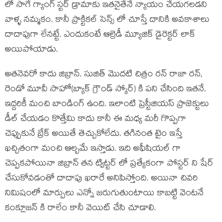
లో సాగే గ్యాంగ్ స్టర్ డ్రామాకు ఇతనైతేనే న్యాయం చేయగలడని
వాళ్ళ నమ్మకం. కానీ ప్రాక్టికల్ సెన్స్ లో చూస్తే దానికి అవకాశాలు
దాదాపుగా లేనట్టే. ఎందుకంటే ఆల్రెడీ మ్యూజిక్ డైరెక్టర్ లాక్
అయిపోయాడు.
అతనెవరో కాదు జిబ్రాన్. సుజిత్ మొదటి చిత్రం రన్ రాజా రన్,
రెండో మూవీ సాహో(బ్యాక్ గ్రౌండ్ స్కోర్) కి పని చేసింది ఇతనే.
ఇద్దరికీ మంచి బాండింగ్ ఉంది. ఇలాంటి ప్రెస్టీజియస్ ప్రాజెక్టులు
డీల్ చేయడం కొత్తేమి కాదు కానీ ఈ మధ్య మరీ గొప్పగా
చెప్పుకునే బ్రేక్ అయితే తెచ్చుకోలేదు. తగినంత టైం ఇస్తే
ఖచ్చితంగా మంచి ఆల్బమే ఇస్తాడు. ఇది అఫీషియల్ గా
చెప్పకపోయినా జిబ్రాన్ తన ట్విట్టర్ లో ప్రత్యేకంగా పోస్టర్ ని షేర్
చేసుకోవడంతో దాదాపు ఖరారే అనిపిస్తోంది. అయినా చివరి
నిమిషంలో మార్పులు ఎన్నో జరుగుతుంటాయి కాబట్టి వెంటనే
కంక్లూజన్ కి రాలేం కానీ వెయిట్ చేసి చూడాలి.