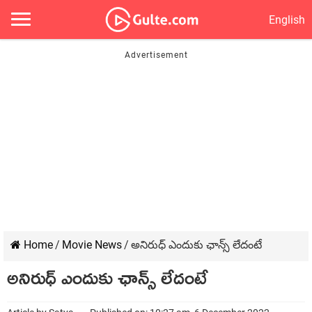
English
Home
/
Movie News
/
అనిరుధ్ ఎందుకు ఛాన్స్ లేదంటే
అనిరుధ్ ఎందుకు ఛాన్స్ లేదంటే