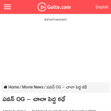
English
Home
/
Movie News
/
పవన్ OG – చాలా పెద్ద కథే
పవన్ OG – చాలా పెద్ద కథే