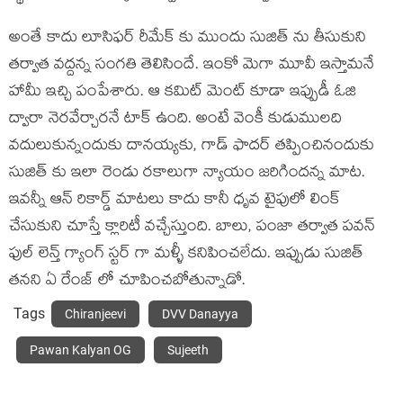
అంతే కాదు లూసిఫర్ రీమేక్ కు ముందు సుజిత్ ను తీసుకుని
తర్వాత వద్దన్న సంగతి తెలిసిందే. ఇంకో మెగా మూవీ ఇస్తామనే
హామీ ఇచ్చి పంపేశారు. ఆ కమిట్ మెంట్ కూడా ఇప్పుడీ ఓజి
ద్వారా నెరవేర్చారనే టాక్ ఉంది. అంటే వెంకీ కుడుములది
వదులుకున్నందుకు దానయ్యకు, గాడ్ ఫాదర్ తప్పించినందుకు
సుజిత్ కు ఇలా రెండు రకాలుగా న్యాయం జరిగిందన్న మాట.
ఇవన్నీ ఆన్ రికార్డ్ మాటలు కాదు కానీ ధృవ టైపులో లింక్
చేసుకుని చూస్తే క్లారిటీ వచ్చేస్తుంది. బాలు, పంజా తర్వాత పవన్
ఫుల్ లెన్త్ గ్యాంగ్ స్టర్ గా మళ్ళీ కనిపించలేదు. ఇప్పుడు సుజిత్
తనని ఏ రేంజ్ లో చూపించబోతున్నాడో.
Tags
Chiranjeevi
DVV Danayya
Pawan Kalyan OG
Sujeeth