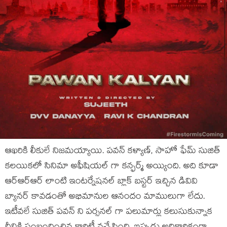
ఆఖరికి లీకులే నిజమయ్యాయి. పవన్ కళ్యాణ్, సాహో ఫేమ్ సుజిత్
కలయికలో సినిమా అఫీషియల్ గా కన్ఫర్మ్ అయ్యింది. అది కూడా
ఆర్ఆర్ఆర్ లాంటి ఇంటర్నేషనల్ బ్లాక్ బస్టర్ ఇచ్చిన డివివి
బ్యానర్ కావడంతో అభిమానుల ఆనందం మాములుగా లేదు.
ఇటీవలే సుజిత్ పవన్ ని పర్సనల్ గా పలుమార్లు కలుసుకున్నాక