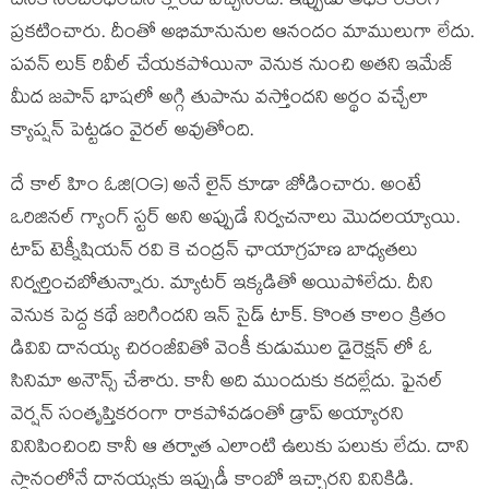
దీనికి సంబంధించిన క్లారిటీ వచ్చేసింది. ఇప్పుడు అధికారికంగా
ప్రకటించారు. దీంతో అభిమానునుల ఆనందం మాములుగా లేదు.
పవన్ లుక్ రివీల్ చేయకపోయినా వెనుక నుంచి అతని ఇమేజ్
మీద జపాన్ భాషలో అగ్గి తుపాను వస్తోందని అర్థం వచ్చేలా
క్యాప్షన్ పెట్టడం వైరల్ అవుతోంది.
దే కాల్ హిం ఓజి(OG) అనే లైన్ కూడా జోడించారు. అంటే
ఒరిజినల్ గ్యాంగ్ స్టర్ అని అప్పుడే నిర్వచనాలు మొదలయ్యాయి.
టాప్ టెక్నీషియన్ రవి కె చంద్రన్ ఛాయాగ్రహణ బాధ్యతలు
నిర్వర్తించబోతున్నారు. మ్యాటర్ ఇక్కడితో అయిపోలేదు. దీని
వెనుక పెద్ద కథే జరిగిందని ఇన్ సైడ్ టాక్. కొంత కాలం క్రితం
డివివి దానయ్య చిరంజీవితో వెంకీ కుడుముల డైరెక్షన్ లో ఓ
సినిమా అనౌన్స్ చేశారు. కానీ అది ముందుకు కదల్లేదు. ఫైనల్
వెర్షన్ సంతృప్తికరంగా రాకపోవడంతో డ్రాప్ అయ్యారని
వినిపించింది కానీ ఆ తర్వాత ఎలాంటి ఉలుకు పలుకు లేదు. దాని
స్థానంలోనే దానయ్యకు ఇప్పుడీ కాంబో ఇచ్చారని వినికిడి.