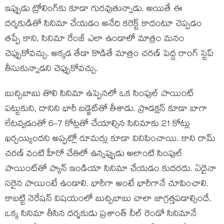
ఇప్పుడు ట్రోలింగ్‌కు కూడా గురవుతున్నాడు. అయితే ఈ
దర్శకుడితో సినిమా చేయడం అనేది కరెక్ట్ కాదంటూ చెప్పడం
తప్పే కాని, సినిమా రేంజ్ ఎలా ఉండాలో మాత్రం మనం
చెప్పుకోవచ్చు. అక్కడ తేడా కొడితే మాత్రం చరణ్‌ పెద్ద రాంగ్ స్టెప్
తీసుకున్నాడని చెప్పుకోవచ్చు.
బుచ్చిబాబు తొలి సినిమా ఉప్పెనలో ఒక సింపుల్ పాయింట్
పట్టుకుని, దానిని భారీ బడ్జెట్‌తో తీశాడు. ప్రొడక్షన్ కూడా బాగా
లేటవ్వడంతో 6-7 కోట్లతో చేయాల్సిన సినిమాకు 21 కోట్లు
ఖర్చయ్యిందని అప్పట్లో రూమర్లు కూడా వినిపించాయి. కాని రామ్
చరణ్‌ వంటి హీరో చేతిలో ఉన్నప్పుడు అలాంటి సింపుల్
పాయింట్‌తో ప్యాన్ ఇండియా సినిమా చేయడం కుదరదు. ఏదైనా
సరైన పాయింటే ఉండాలి. భారీగా అంటే భారీగానే చూపించాలి.
కాబట్టి నెరేషన్ విషయంలో బుచ్చిబాబు చాలా జాగ్రత్తపడాల్సిందే.
ఒక్క సినిమా తీసిన దర్శకుడు ప్రశాంత్ నీల్ రెండో సినిమానే