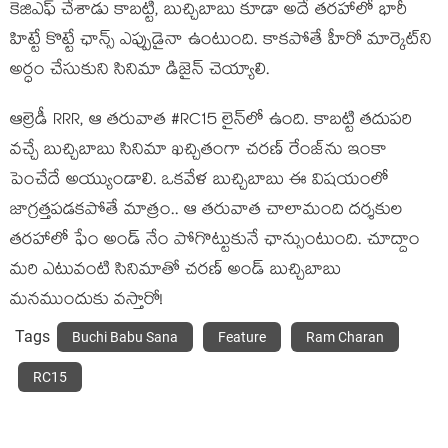
కెజిఎఫ్‌ చేశాడు కాబట్టి, బుచ్చిబాబు కూడా అదే తరహాలో భారీ
హిట్టే కొట్టే ఛాన్స్ ఎప్పుడైనా ఉంటుంది. కాకపోతే హీరో మార్కెట్‌ని
అర్ధం చేసుకుని సినిమా డిజైన్ చెయ్యాలి.
ఆల్రెడీ RRR, ఆ తరువాత #RC15 లైన్‌లో ఉంది. కాబట్టి తదుపరి
వచ్చే బుచ్చిబాబు సినిమా ఖచ్చితంగా చరణ్‌ రేంజ్‌ను ఇంకా
పెంచేదే అయ్యుండాలి. ఒకవేళ బుచ్చిబాబు ఈ విషయంలో
జాగ్రత్తపడకపోతే మాత్రం.. ఆ తరువాత చాలామంది దర్శకుల
తరహాలో ఫేం అండ్ నేం పోగొట్టుకునే ఛాన్సుంటుంది. చూద్దాం
మరి ఎటువంటి సినిమాతో చరణ్‌ అండ్ బుచ్చిబాబు
మనముందుకు వస్తారో!
Tags
Buchi Babu Sana
Feature
Ram Charan
RC15