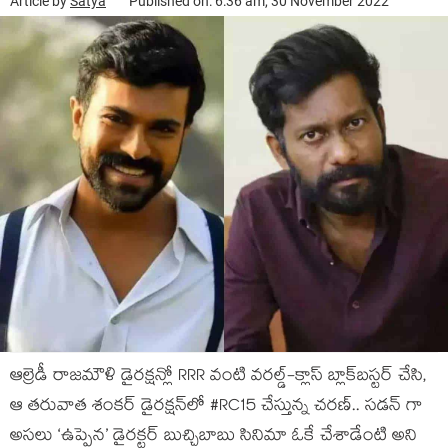
Article by
Satya
Published on: 6:36 am, 30 November 2022
ఆల్రెడీ రాజమౌళి డైరక్షన్లో RRR వంటి వరల్డ్-క్లాస్ బ్లాక్‌బస్టర్ చేసి,
ఆ తరువాత శంకర్ డైరక్షన్‌లో #RC15 చేస్తున్న చరణ్‌.. సడన్ గా
అసలు ‘ఉప్పెన’ డైరక్టర్ బుచ్చిబాబు సినిమా ఓకే చేశాడేంటి అని