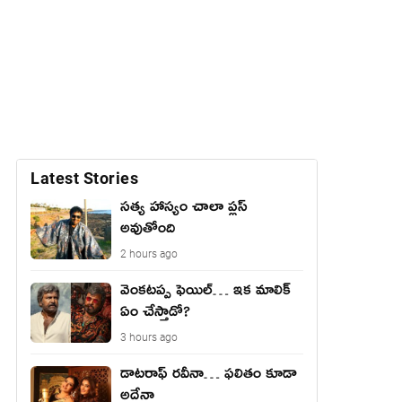
Latest Stories
సత్య హాస్యం చాలా ప్లస్
అవుతోంది
2 hours ago
వెంక‌ట‌ప్ప ఫెయిల్… ఇక మాలిక్
ఏం చేస్తాడో?
3 hours ago
డాటరాఫ్ రవీనా… ఫలితం కూడా
అదేనా