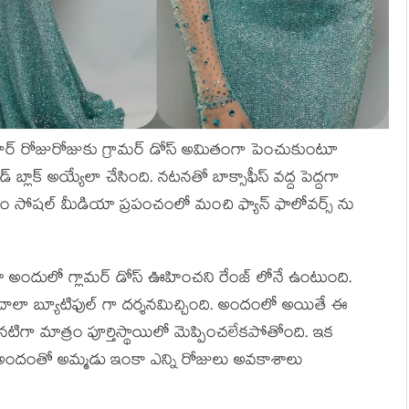
ి కపూర్ రోజురోజుకు గ్రామర్ డోస్ అమితంగా పెంచుకుంటూ
బ్లాక్ అయ్యేలా చేసింది. నటనతో బాక్సాఫీస్ వద్ద పెద్దగా
ం సోషల్ మీడియా ప్రపంచంలో మంచి ఫ్యాన్ ఫాలోవర్స్ ను
ా అందులో గ్లామర్ డోస్ ఊహించని రేంజ్ లోనే ఉంటుంది.
ో చాలా బ్యూటిఫుల్ గా దర్శనమిచ్చింది. అందంలో అయితే ఈ
గా మాత్రం పూర్తిస్థాయిలో మెప్పించలేకపోతోంది. ఇక
 అందంతో అమ్మడు ఇంకా ఎన్ని రోజులు అవకాశాలు