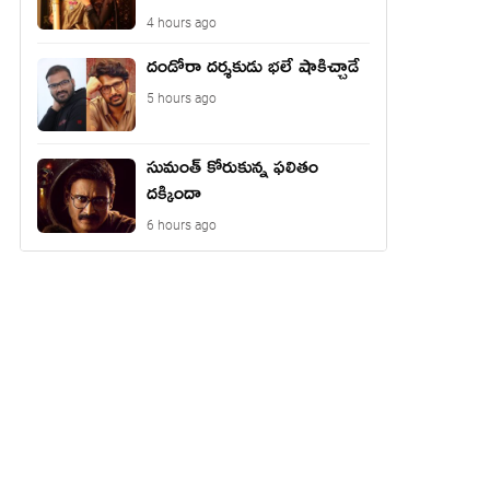
4 hours ago
దండోరా దర్శకుడు భలే షాకిచ్చాడే
5 hours ago
సుమంత్ కోరుకున్న ఫలితం
దక్కిందా
6 hours ago