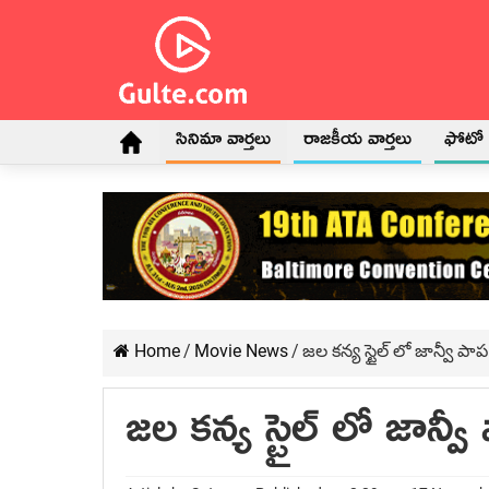
సినిమా వార్తలు
రాజకీయ వార్తలు
ఫోటో గ
Home
/
Movie News
/
జల కన్య స్టైల్ లో జాన్వీ పాప
జల కన్య స్టైల్ లో జాన్వ