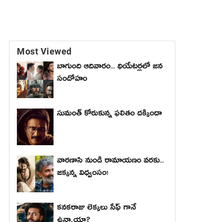
Most Viewed
బాగుంది ఆదివారం... థియేటర్లలో జన
సందోహం
సుమంత్ కోరుకున్న ఫలితం దక్కిందా
వారణాసి నుండి రామాయణం వరకు...
జక్కన్న విధ్వంసం!
కనకరాజు లెక్కలు సేఫ్ గానే
ఉన్నాయా?