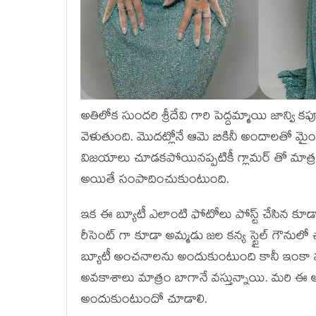
అతిలోక సుందరి శ్రీదేవి గారి పెద్దమ్మాయి జాన్వ
వెళుతుంది. మొదట్లోనే ఆమె బికినీ అందాలతో మైండ్ 
విజయాలు చూడకపోయినప్పటికీ గ్లామర్ తో మాత్ర
అయితే సంపాదించుకుంటుంది.
ఇక ఈ బ్యూటీ ఎలాంటి ఫోటోలు పోస్ట్ చేసిన కూడ
రీసెంట్ గా కూడా అమ్మడు జల కన్య స్టైల్ గౌనుల
బ్యూటీ అంచనాలను అందుకుంటుంది కానీ ఇంకా నటి
అవకాశాలు మాత్రం బాగానే వస్తున్నాయి. మరి ఈ
అందుకుంటుందో చూడాలి.