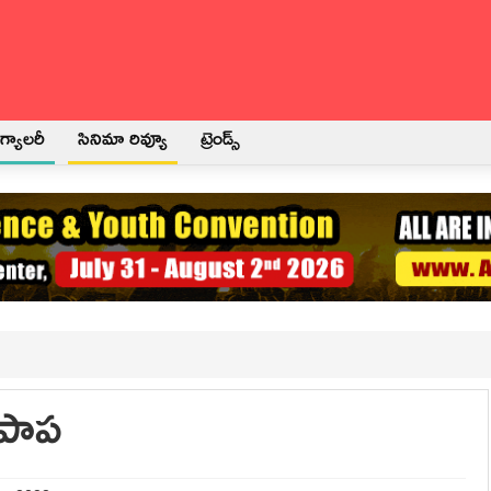
్యాలరీ
సినిమా రివ్యూ
ట్రెండ్స్
ీ పాప