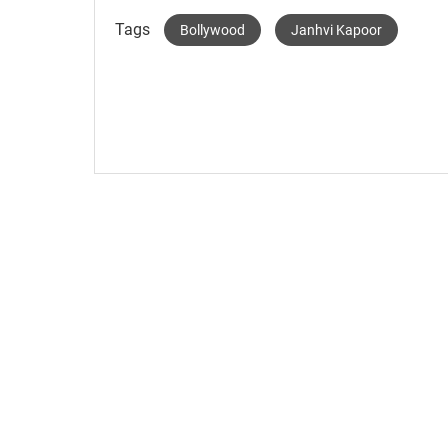
Tags
Bollywood
Janhvi Kapoor