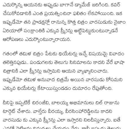
ఎదుర్కొన్న ఆయనకు అప్పుడు బాగానే డ్యామేజ్ జరిగింది. కవర్
చేసుకోవడానికి ఎంత ప్రయత్నించినా ఫలితం లేకపోయింది. ఇక
ఇప్పుడేమో తన ప్రొడక్షన్లో రానున్న కొత్త చిత్రం వారసుడుకు నైజాం
ఏరియాలో సంక్రాంతికి ఎక్కువ స్క్రీన్లు అట్టిపెట్టుకుంటున్నాడనే
ఆరోపణలు ఎదుర్కొంటున్నారాయన.
గతంలో తమిళ చిత్రం పేటకు థియేటర్లు ఇచ్చే విషయమై వివాదం
తలెత్తినపుడు.. పండుగలకు తెలుగు సినిమాలను కాదని వేరే భాషా
చిత్రానికి ఎలా స్క్రీన్లు ఇస్తామని ఆయన వ్యాఖ్యానించారు.
ఇప్పుడేమో తమిళ అనువాద చిత్రమే అయిన వారసుడు కోసమని
ఎక్కువ థియేటర్లు కేటాయిస్తుండడం దుమారం రేపుతోంది.
దీనిపై ఇప్పటికే చిరంజీవి, బాలయ్య అభిమానులు దిల్ రాజును
టార్గెట్ చేశారు. వాల్తేరు వీరయ్య, వీరసింహారెడ్డిలను కాదని
వారసుడు కు ఎక్కువ స్క్రీన్లు ఎలా ఇస్తారని నిలదీస్తున్నారు. ఐతే