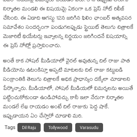
ఎవరో నెటిజన్లు విమర్శలు చేయడం వేరు. కానీ ఇప్పుడు తెలుగు
నిర్మాతల మండలి ఈ విషయమై ఏకంగా ఒక ప్రెస్ నోట్ రిలీజ్
చేసింది. ఈ ఏడాది ఆగస్టు 12న జరిగిన ఫిలిం ఛాంబర్ అత్యవసర
సమావేశం సందర్భంగా పండుగలప్పుడు స్ట్రెయిట్ తెలుగు చిత్రాలకే
మెజారిటీ థియేటర్లు ఇవ్వాలన్న నిర్ణయం జరిగిందనే విషయాన్ని
ఈ ప్రెస్ నోట్లో ప్రస్తావించారు.
అంతే కాక సోషల్ మీడియాలో వైరల్ అవుతున్న దిల్ రాజు పాత
వీడియోను ఉటంకిస్తూ అప్పటి మాటలకు దిల్ రాజు కట్టుబడి
సంక్రాంతికి తెలుగు చిత్రాలకే అధిక ప్రాధాన్యం దక్కేలా చూడాలని
పేర్కొన్నారు. మీడియాలో, సోషల్ మీడియలో విమర్శలను అయితే
పట్టించుకోకుండా ఉండిపోవచ్చు కానీ ఇలా నేరుగా నిర్మాతల
మండలే లేఖ రాయడం అంటే దిల్ రాజుకు పెద్ద షాకే.
ఇప్పుడాయన ఏం చేస్తారో చూడాలి మరి.
Tags
Dil Raju
Tollywood
Varasudu