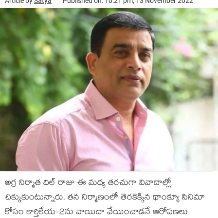
Article by
Satya
Published on: 10:21 pm, 13 November 2022
అగ్ర నిర్మాత దిల్ రాజు ఈ మధ్య తరచుగా వివాదాల్లో
చిక్కుకుంటున్నారు. తన నిర్మాణంలో తెరకెక్కిన థాంక్యూ సినిమా
కోసం కార్తికేయ-2ను వాయిదా వేయించాడనే ఆరోపణలు