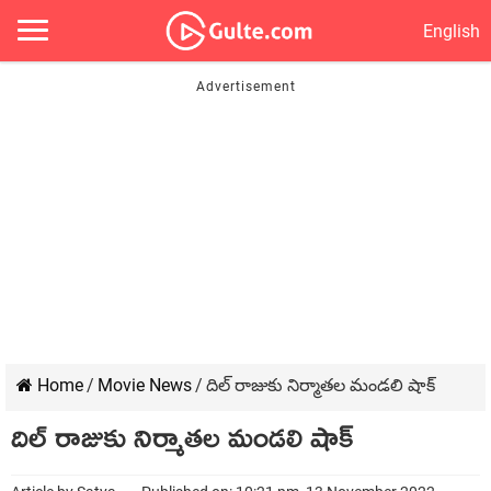
English
Home
/
Movie News
/
దిల్ రాజుకు నిర్మాతల మండలి షాక్
దిల్ రాజుకు నిర్మాతల మండలి షాక్