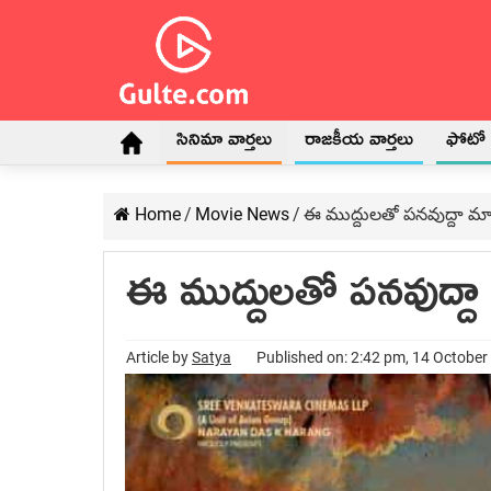
సినిమా వార్తలు
రాజకీయ వార్తలు
ఫోటో గ
Home
/
Movie News
/
ఈ ముద్దులతో పనవుద్దా మా
ఈ ముద్దులతో పనవుద్దా
Article by
Satya
Published on: 2:42 pm, 14 October