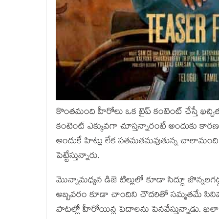
కొంతమంది హీరోలు ఒక టైప్ కంటెంట్ చేస్తే ఖచ్చ
కంటెంట్ ఎక్కువగా చూస్తన్నారంటే అందుకు కారణం అక
అందుకే హిట్లు లేక సతమతమవుతున్న చాలామంది హీరో
పెట్టేస్తున్నారు.
మొన్నామధ్యన డిజె టిల్లులో కూడా సిద్దూ జొన్నలగడ
అబ్బవరం కూడా చాందిని చౌదరితో సమ్మతమే సిని
పాటల్లో హీరోయిన్ల పెదాలను పెనవేస్తున్నాడు. ఖ