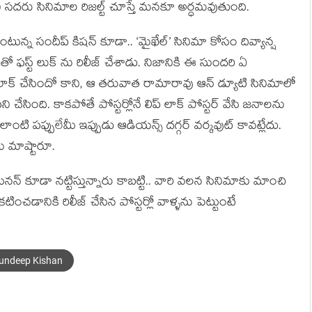
ి సదరు సినిమాల రిజల్ట్ చూస్తే మనకూ అర్ధమవుతుంది.
్న సందీప్ కిషన్ కూడా.. ‘మైఖేల్‌’ సినిమా కోసం దివ్యాన్ష
రుతో ఫస్ట్ లుక్ ను రిలీజ్ చేశాడు. నిజానికి ఈ సుందరి ఏ
ాక్ చేసిందో కాని, ఆ తరువాత రామారావు ఆన్ డ్యూటి సినిమాలో
చేసింది. కాకపోతే పోస్టర్లోనే లిప్ లాక్ పోస్టర్ వేసి జనాలను
ాంటి పప్పులేమీ ఇప్పుడు ఆడియన్స్ దగ్గర్ వర్కవుట్ కావట్లేదు.
ే మాష్టారూ.
 కూడా నట్టిస్తున్నారు కాబట్టి.. వారి వలన సినిమాకు మాంచి
రకటించడానికి రిలీజ్ చేసిన పోస్టర్లో వాళ్ళను పెట్టుంటే
undeep Kishan