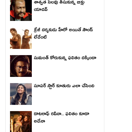
శాశ్వత సెలవు తీసుకున్న బిక్షు
యాదవ్
క్రేజీ దర్శకుడు హీరో అయితే సౌండ్
లేదేంటి
సుమంత్ కోరుకున్న ఫలితం దక్కిందా
సూపర్ స్టార్ కూతురు ఎలా చేసింది
డాటరాఫ్ రవీనా... ఫలితం కూడా
అదేనా