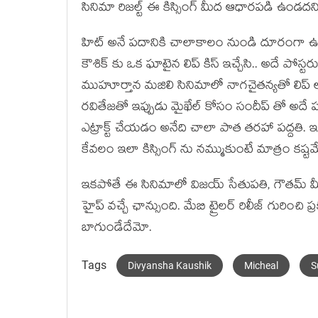
సినిమా రిజల్ట్ ఈ కిస్సింగ్ మీద ఆధారపడి ఉండదన
హిట్ అనే పదానికి చాలాకాలం నుండి దూరంగా ఉంటున
కౌశిక్ కు ఒక ఘాటైన లిప్ కిస్ ఇచ్చేసి.. అదే పోస్ట
ముహూర్తాన మజిలి సినిమాలో నాగచైతన్యతో లిప్ ల
రవితేజతో ఇప్పుడు మైఖేల్ కోసం సందీప్ తో అదే పని 
ఎట్రాక్ట్ చేయడం అనేది చాలా పాత తరహా పద్దతి. ఇల
కేవలం ఇలా కిస్సింగ్ ను నమ్ముకుంటే మాత్రం కష్టమ
ఇకపోతే ఈ సినిమాలో విజయ్ సేతుపతి, గౌతమ్ మీనన్
హైప్ వచ్చే ఛాన్సుంది. మేబి ట్రైలర్ రిలీజ్ గురించి ప్
బాగుండేదేమో.
Tags
Divyansha Kaushik
Micheal
S