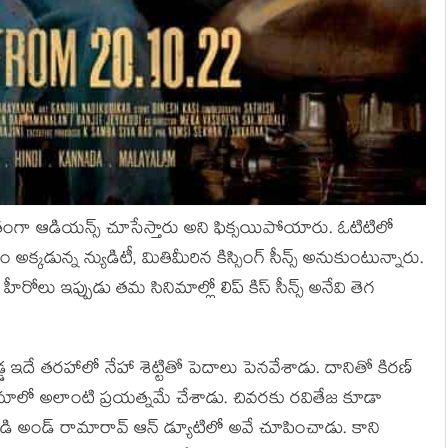
ితంగా ఆడియన్స్ చూసేస్తారు అని ఫిక్సయిపోయారు. ఓటిటిలో
్కడున్న న్యుడిటీ, మితిమీరిన కిస్సింగ్ సీన్స్ అనుకుంటున్నారు.
లు ఇప్పుడు తమ సినిమాల్లో లిప్ కిస్ సీన్స్ అనేవి తెగ
్డ ఇదే తరహాలో నేహా శెట్టితో పెదాలు పెనవేశాడు. దానితో కిరణ్‌
మాలో అలాంటి ప్రయత్నమే చేశాడు. చివరకు రవితేజ కూడా
ిలాడి అండ్ రామారావ్ ఆన్ డ్యూటిలో అవే చూపించాడు. కాని