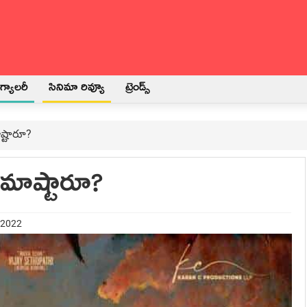
్యాలరీ
సినిమా రివ్యూ
ట్రెండ్స్
ష్టారూ?
 మాష్టారూ?
 2022