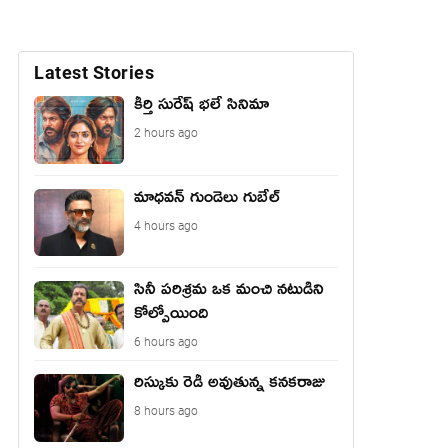
Latest Stories
కీర్తి సురేష్ భ‌లే సినిమా
2 hours ago
మాధ‌వ‌న్ గుండెలు గుబేల్‌
4 hours ago
సినీ పరిశ్రమ ఒక మంచి నటుడిని
కోల్పోయింది
6 hours ago
రిస్కుకు రెడీ అవుతున్న కనకరాజు
8 hours ago