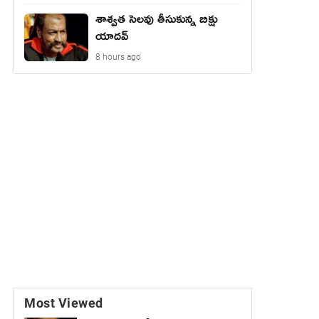
శాశ్వత సెలవు తీసుకున్న బిక్షు
యాదవ్
8 hours ago
Most Viewed