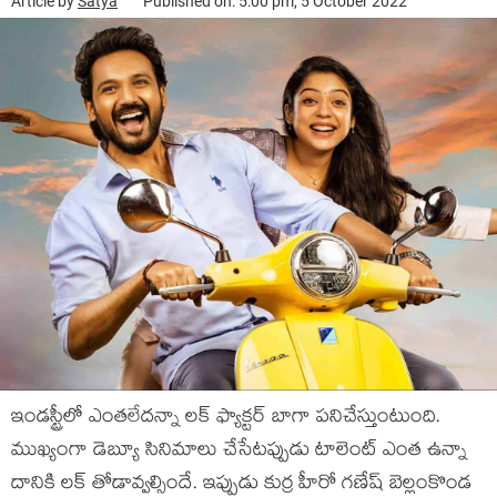
Article by
Satya
Published on: 5:00 pm, 5 October 2022
ఇండస్ట్రీలో ఎంతలేదన్నా లక్ ఫ్యాక్టర్ బాగా పనిచేస్తుంటుంది.
ముఖ్యంగా డెబ్యూ సినిమాలు చేసేటప్పుడు టాలెంట్ ఎంత ఉన్నా
దానికి లక్ తోడావ్వల్సిందే. ఇప్పుడు కుర్ర హీరో గణేష్ బెల్లంకొండ