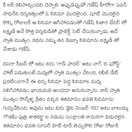
కి లక్ కలిసొచ్చిందని చెప్పాలి. అప్పుడెప్పుడో గణేష్ హీరోగా పవన్
సాధినేని దర్శకత్వంలో ఓ సినిమా మొదలైంది. షూట్ మొదలైన
కొన్ని రోజులకే ఆ సినిమా ఆగిపోవడంతో గణేష్ సితార బేనర్ లో
లక్ష్మణ్ అనే కొత్త దర్శకుడితో ప్రాజెక్ట్ సెట్ చేసుకున్నాడు. అదే
స్వాతి ముత్యం. కథను నమ్మి తన డెబ్యూ సినిమాను లక్ష్మణ్ తో
చేశాడు గణేష్.
దసరా సీజన్ లో ఇటు చిరు ‘గాడ్ ఫాదర్’ అటు నాగ్ ‘ది ఘోస్ట్’
పోటీ పడుతుంటే మధ్యలో స్వాతి ముత్యం చేరింది. రిలీజ్ డేట్
ప్రకటించగానే ఈ చిన్న సినిమా పెద్ద సినిమాల మధ్య
నలిగిపోవడం ఖాయమని అందరూ అనుకున్నారు. కానీ స్వాతి
ముత్యం కొన్నేళ్ళ క్రితం వచ్చిన శతమానం భవతి సినిమాను
గుర్తుచేసింది. అవును ఇటు చిరు ‘ఖైది నెంబర్ 150’ అటు బాలయ్య
‘గౌతమీ పుత్ర శాతకర్ణి’ ల నడుమ సంక్రాంతి కానుకగా విడుదలైన
శతమానం భవతి సూపర్ హిట్ టాక్ తెచ్చుకొని రోజు రోజుకి