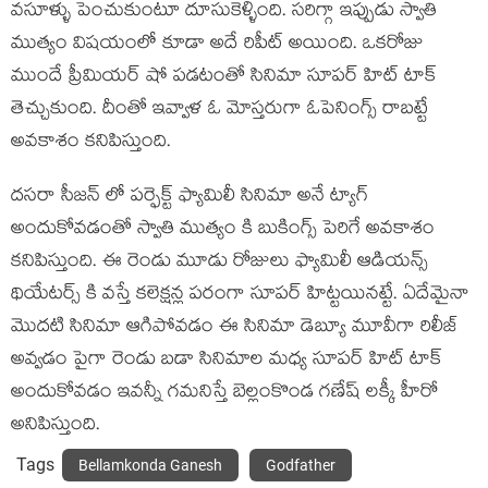
వసూళ్ళు పెంచుకుంటూ దూసుకెళ్ళింది. సరిగ్గా ఇప్పుడు స్వాతి
ముత్యం విషయంలో కూడా అదే రిపీట్ అయింది. ఒకరోజు
ముందే ప్రీమియర్ షో పడటంతో సినిమా సూపర్ హిట్ టాక్
తెచ్చుకుంది. దీంతో ఇవ్వాళ ఓ మోస్తరుగా ఓపెనింగ్స్ రాబట్టే
అవకాశం కనిపిస్తుంది.
దసరా సీజన్ లో పర్ఫెక్ట్ ఫ్యామిలీ సినిమా అనే ట్యాగ్
అందుకోవడంతో స్వాతి ముత్యం కి బుకింగ్స్ పెరిగే అవకాశం
కనిపిస్తుంది. ఈ రెండు మూడు రోజులు ఫ్యామిలీ ఆడియన్స్
థియేటర్స్ కి వస్తే కలెక్షన్ల పరంగా సూపర్ హిట్టయినట్టే. ఏదేమైనా
మొదటి సినిమా ఆగిపోవడం ఈ సినిమా డెబ్యూ మూవీగా రిలీజ్
అవ్వడం పైగా రెండు బడా సినిమాల మధ్య సూపర్ హిట్ టాక్
అందుకోవడం ఇవన్నీ గమనిస్తే బెల్లంకొండ గణేష్ లక్కీ హీరో
అనిపిస్తుంది.
Tags
Bellamkonda Ganesh
Godfather