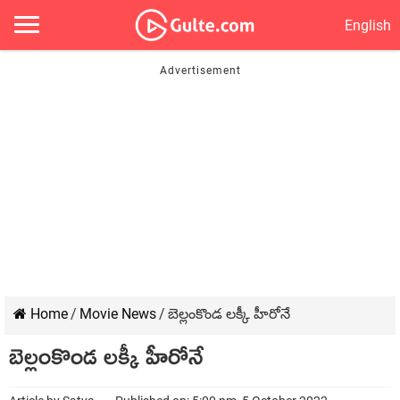
English
Home
/
Movie News
/
బెల్లంకొండ లక్కీ హీరోనే
బెల్లంకొండ లక్కీ హీరోనే