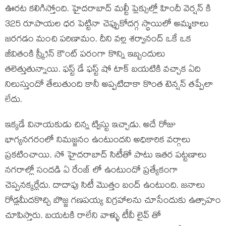
ఊరట కలిగిస్తోంది. హైదరాబాద్ మల్టీ ప్లెక్సుల్లో హిందీ వెర్షన్ కి
325 రూపాయల ధర పెట్టినా చెప్పుకోదగ్గ స్థాయిలో అమ్మకాలు
జరగడం మంచి పరిణామం. దీని వల్ల శర్వానంద్ ఒకే ఒక
జీవితంకి స్క్రీన్ కౌంట్ పరంగా కొన్ని ఇబ్బందులు
తలెత్తుతున్నాయి. ఫస్ట్ డే ఫస్ట్ షో టాక్ బయటికి వచ్చాక ఏది
నిలుస్తుందో తేలుతుంది కానీ అప్పటిదాకా కొంత టెన్షన్ తప్పేలా
లేదు.
ఇక్కడే వినాయకుడు చిన్న ట్విస్టు ఇచ్చాడు. అదే రోజు
భాగ్యనగరంలో నిమజ్జనం ఉంటుందని అధికారిక వర్గాలు
ప్రకటించాయి. సో హైదరాబాద్ సిటీతో పాటు ఇతర పట్టణాలు
నగరాల్లో సందడి ఏ రేంజ్ లో ఉంటుందో ప్రత్యేకంగా
చెప్పనక్కర్లేదు. దాదాపు సిటీ మొత్తం బంద్ ఉంటుంది. జనాలు
రోడ్లమీదకొచ్చి బొజ్జ గణపయ్య విగ్రహాలను చూసేందుకు ఉత్సాహం
చూపిస్తారు. బయటకి రాలేని వాళ్ళు టీవీ లైవ్ తో