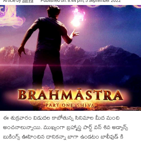
Article by
Satya
Published on: 8:44 pm, 5 September 2022
ఈ శుక్రవారం విడుదల కాబోతున్న సినిమాల మీద మంచి
అంచనాలున్నాయి. ముఖ్యంగా బ్రహ్మాస్త్ర పార్ట్ వన్ శివ అడ్వాన్స్
బుకింగ్స్ ఊహించిన దానికన్నా బాగా ఉండటం బాలీవుడ్ కి