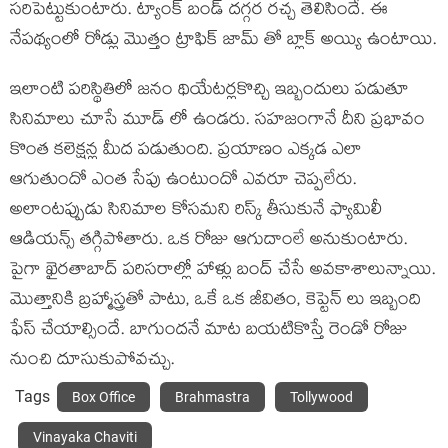
సరిపెట్టుకుంటారు. ట్యాంక్ బండ్ దగ్గర రచ్చ తెలిసిందే. ఈ
నేపథ్యంలో రోడ్లు మొత్తం ట్రాఫిక్ జామ్ తో బ్లాక్ అయ్యి ఉంటాయి.
ఇలాంటి పరిస్థితిలో జనం థియేటర్లకొచ్చి ఇబ్బందులు పడుతూ
సినిమాలు చూసే మూడ్ లో ఉండరు. సహజంగానే దీని ప్రభావం
కొంత కలెక్షన్ల మీద పడుతుంది. ప్రయాణం ఎక్కడ ఎలా
ఆగుతుందో ఎంత సేపు ఉంటుందో ఎవరూ చెప్పలేరు.
అలాంటప్పుడు సినిమాల కోసమని రిస్క్ తీసుకునే ఫ్యామిలీ
ఆడియన్స్ తగ్గిపోతారు. ఒక రోజు ఆగుదాంలే అనుకుంటారు.
పైగా ఖైరతాబాద్ పరిసరాల్లో హాళ్లు బంద్ చేసే అవకాశాలున్నాయి.
మొత్తానికి బ్రహ్మాస్త్రతో పాటు, ఒకే ఒక జీవితం, కెప్టెన్ లు ఇబ్బంది
ఫేస్ చేయాల్సిందే. బాగుందనే మాట బయటికొస్తే రెండో రోజు
నుంచి దూసుకుపోవచ్చు.
Tags
Box Office
Brahmastra
Tollywood
Vinayaka Chaviti