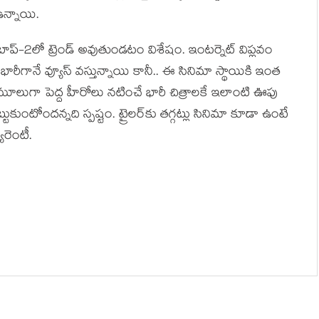
 ఉన్నాయి.
ాప్-2లో ట్రెండ్ అవుతుండటం విశేషం. ఇంటర్నెట్ విప్లవం
 భారీగానే వ్యూస్ వస్తున్నాయి కానీ.. ఈ సినిమా స్థాయికి ఇంత
ూలుగా పెద్ద హీరోలు నటించే భారీ చిత్రాలకే ఇలాంటి ఊపు
 ఆకట్టుకుంటోందన్నది స్పష్టం. ట్రైలర్‌కు తగ్గట్లు సినిమా కూడా ఉంటే
ారెంటీ.