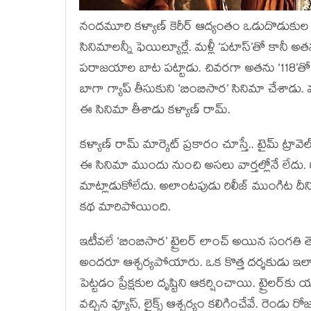
నందమూరి కళ్యాణ్ కెరీర్ ఆద్యంతం ఒడుదొడుకుల 
సినిమాలన్నీ ఫెయిల్యూర్లే. మళ్లీ ‘పటాస్’తో కానీ
పరాజయాల బాట పట్టాడు. చివరగా అతను ‘118’తో 
బాగా గ్యాప్ తీసుకుని ‘బింబిసార’ సినిమా చేశాడు. వశిష
ఈ సినిమా తీశాడు కళ్యాణ్ రామ్.
కళ్యాణ్ రామ్ మార్కెట్ ప్రకారం చూస్తే.. టైమ్ ట్ర
ఈ సినిమా ముందు నుంచి అసలు వార్తల్లోనే లేదు. 
మాట్లాడుకోలేదు. అలాంటపుడు రిలీజ్ ముంగిట దీని
కథ మారిపోయింది.
ఇటీవలే ‘బింబిసార’ ట్రైలర్ లాంచ్ అయిన సంగతి 
అందరూ ఆశ్చర్యపోయారు. ఒక కొత్త దర్శకుడు ఇల
పెట్టడం ప్రేక్షకుల దృష్టిని ఆకర్షించాయి. ట్రైలర్‌
వచ్చిన వ్యూస్, లైక్స్ ఆశ్చర్యం కలిగించేవే. రెండు 