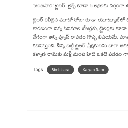
‘బింబిసార’ ట్రైలర్. లైక్స్ కూడా 5 లక్షలకు దగ్గరగా
ట్రైలర్ రిలీజైన మూడో రోజు కూడా యూట్యూబ్‌లో ట
కారణంగా చిన్న సినిమాల టీజర్లకు, ట్రైలర్లకు కూడా
వేగంగా ఇన్ని వ్యూస్ రావడం గొప్ప విషయమే. మామ
కనిపిస్తుంది. దీన్ని బట్టి ట్రైలర్ ప్రేక్షకులను బాగా
కళ్యాణ్ రామ్‌కు మళ్లీ మంచి హిట్ ఒకటి పడడం గ్య
Tags
Bimbisara
Kalyan Ram