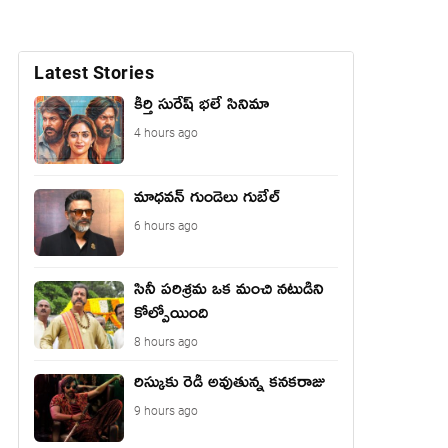
Latest Stories
కీర్తి సురేష్ భ‌లే సినిమా
4 hours ago
మాధ‌వ‌న్ గుండెలు గుబేల్‌
6 hours ago
సినీ పరిశ్రమ ఒక మంచి నటుడిని
కోల్పోయింది
8 hours ago
రిస్కుకు రెడీ అవుతున్న కనకరాజు
9 hours ago