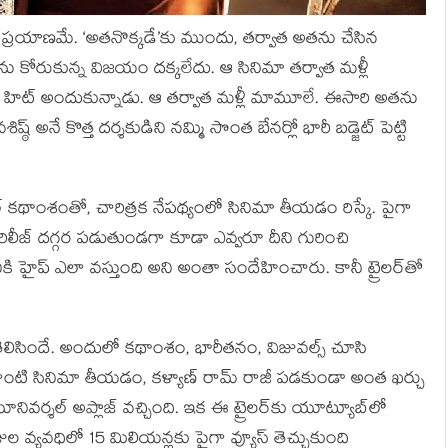
ప్రయాణమే. ‘అతనొక్కడే’కు ముందు, తర్వాత అతను చేసిన
 అతను కోరుకున్న విజయం దక్కలేదు. ఆ సినిమా తర్వాత మళ్లీ
హిట్ అందుకున్నాడు. ఆ తర్వాత మళ్లీ మామూలే. ఈసారి అతను
్ఠ్ అనే కొత్త దర్శకుడిని నమ్మి సొంత బేనర్లో భారీ బడ్జెట్ పెట్టి
ావెల్ కథాంశంతో, చారిత్రక నేపథ్యంలో సినిమా తీయడం రిస్కే. పైగా
రిలీజ్ దగ్గర పడుతుండగా కూడా ఎవ్వరూ దీని గురించి
కి హైప్ ఎలా వస్తుంది అని అంతా సందేహించారు. కానీ ట్రైలర్‌తో
తెలిసిందే. అందులో కథాంశం, భారీతనం, విజువల్స్ చూసి
ాంటి సినిమా తీయడం, కళ్యాణ్ రామ్ రాజీ పడకుండా అంత ఖర్చు
కు యూనివర్శల్ అప్లాజ్ వచ్చింది. ఇక ఈ ట్రైలర్‌కు యూట్యూబ్‌లో
రోజుల వ్యవధిలో 15 మిలియన్లకు పైగా వ్యూస్ తెచ్చుకుంది