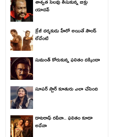
శాశ్వత సెలవు తీసుకున్న బిక్షు
యాదవ్
క్రేజీ దర్శకుడు హీరో అయితే సౌండ్
లేదేంటి
సుమంత్ కోరుకున్న ఫలితం దక్కిందా
సూపర్ స్టార్ కూతురు ఎలా చేసింది
డాటరాఫ్ రవీనా... ఫలితం కూడా
అదేనా