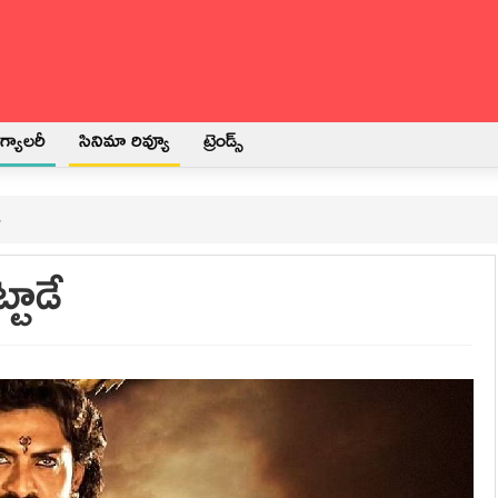
్యాలరీ
సినిమా రివ్యూ
ట్రెండ్స్
ే
్టాడే