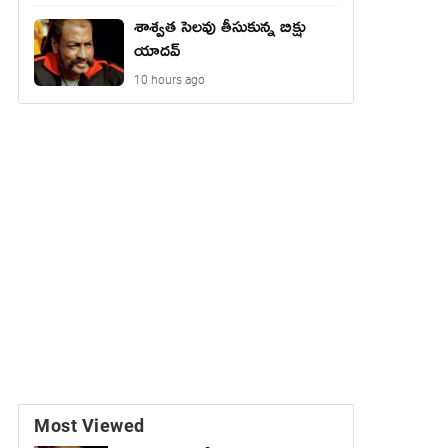
శాశ్వత సెలవు తీసుకున్న బిక్షు
యాదవ్
10 hours ago
Most Viewed