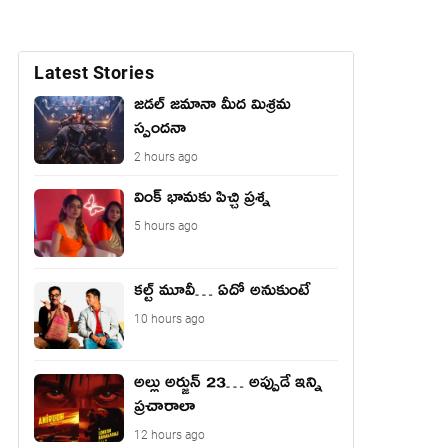
Latest Stories
జడల్ జమానా మీద మిశ్రమ
స్పందనా
2 hours ago
వింక్ భామకు పిచ్చి ప్రశ్న
5 hours ago
కల్ట్ మూవీ… ఏదో అనుకుంటే
10 hours ago
అల్లు అర్జున్ 23… అప్పుడే ఇన్ని
ప్రచారాలా
12 hours ago