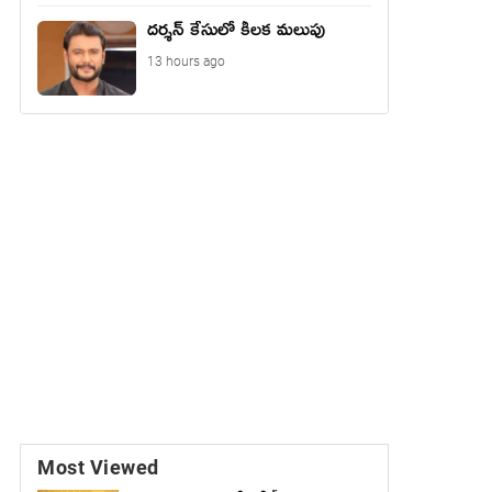
దర్శన్ కేసులో కీలక మలుపు
13 hours ago
Most Viewed