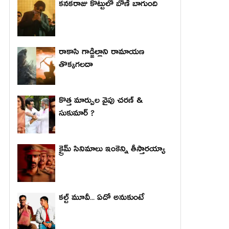
కనకరాజు కొట్టులో బోణీ బాగుంది
రాకాసి గాడ్జిల్లాని రామాయణ
తొక్కగలదా
కొత్త మార్పుల వైపు చరణ్ &
సుకుమార్ ?
క్రైమ్ సినిమాలు ఇంకెన్ని తీస్తారయ్యా
కల్ట్ మూవీ... ఏదో అనుకుంటే