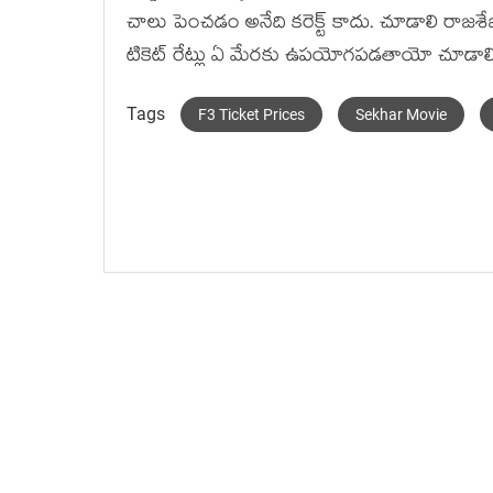
చాలు పెంచడం అనేది కరెక్ట్ కాదు. చూడాలి రాజశేఖ
టికెట్ రేట్లు ఏ మేరకు ఉపయోగపడతాయో చూడాల
Tags
F3 Ticket Prices
Sekhar Movie