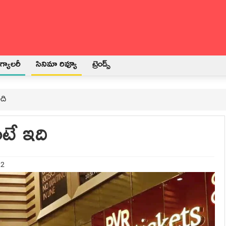
్యాలరీ
సినిమా రివ్యూ
ట్రెండ్స్
ది
ంటే ఇది
22