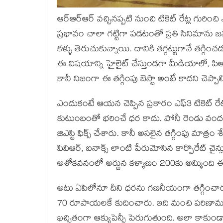
ఆర్ఆర్ఆర్ వచ్చినప్పటి నుంచి టికెట్ రేట్ల గురిం
ప్రభావం చాలా గట్టిగా పడటంతో ప్రతి సినిమాను జనం 
కళ్ళు తెరుచుకున్నాయి. దానికి తగ్గట్టుగానే తగ్గిం
ఈ విషయాన్ని హైలైట్ చేస్తుండగా మీడియాలో, పిఆర్ 
కానీ నిజంగా ఈ తగ్గింపు బెస్టా అంటే కాదని చెప్పాల
ఎందుకంటే ఆయన చెప్పిన ప్రకారం ఎఫ్3 టికెట్ రేట
కుటుంబంతో భరించే ధర కాదు. పోనీ రెండు వందలు అన
జిఎస్టి ఫిక్స్ చేశారు. కానీ అసలైన తగ్గింపు మాత్ర
పివిఆర్, ఐనాక్స్ లాంటి పేరుమోసిన కార్పొరేట్ 
అశోకవనంలో అర్జున కళ్యాణం 200కు అమ్మింది ఈ 
అటు ఏపిలోనూ దీని ధరను గణనీయంగా తగ్గించారు. 
70 రూపాయలకే కుదించారు. ఇది మంచి పరిణామం.
ఖచ్చితంగా ఆక్యుపెన్సీ పెరుగుతుంది. అలా కాకుండా