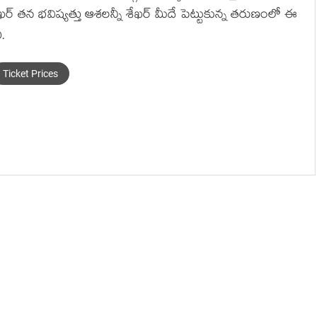
ర్ తన భవిష్యత్తు ఆశలన్నీ శేఖర్ మీదే పెట్టుకున్న తరుణంలో ఈ
ి.
Ticket Prices