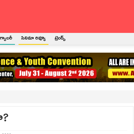
్యాలరీ
సినిమా రివ్యూ
ట్రెండ్స్
ా?