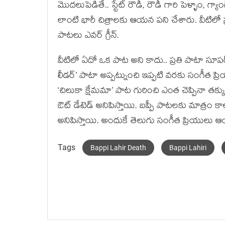
మొదలుపెడితే.. స్టేట్ రౌడీ, రౌడీ గారి పెళ్ళాం, గ్యాంగ్
లాంటి భారీ చిత్రాలకు ఆయన పని చేశారు. వీటిలో ప్
పాటలు ఎవర్ గ్రీన్.
వీటిలో ఏదో ఒక పాట అని కాదు.. ప్రతి పాటా సూపర్ హ
లీడర్’ పాటా అప్పట్నుంచి ఇప్పటి వరకు సంగీత ప్రి
‘చిలుకా క్షేమమా’ పాట గురించి ఎంత చెప్పినా తక్
ఔట్ డేటెడ్ అనిపిస్తాయి. బప్పీ పాటలకు మాత్రం కాల
అనిపిస్తాయి. అందుకే తెలుగు సంగీత ప్రియులు 
Tags
Bappi Lahir Death
Bappi Lahiri