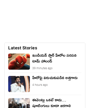
Latest Stories
ఇండియన్ స్టార్ హీరోల సరసన
టామ్ హాలండ్
39 minutes ago
హీరోపై విరుచుకుపడిన అత్తగారు
4 hours ago
ఈవెంట్లు ఒకటే కాదు…
షూటింగులు కూడా జరగాలి