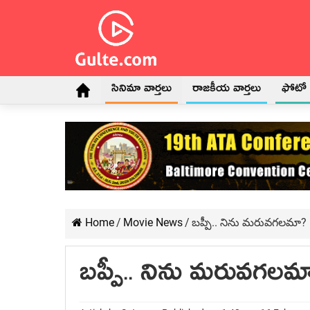
సినిమా వార్తలు
రాజకీయ వార్తలు
ఫోటో గ
Home
/
Movie News
/
బప్పీ.. నిను మరువగలమా?
బప్పీ.. నిను మరువగలమ