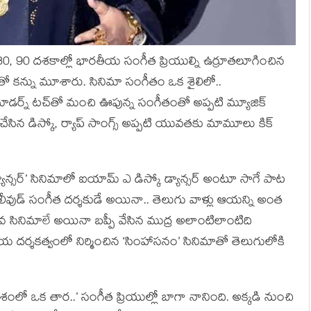
 80, 90 దశకాల్లో భారతీయ సంగీత ప్రియుల్ని ఉర్రూతలూగించిన
్యంతో కన్ను మూశారు. సినిమా సంగీతం ఒక శైలిలో..
 మోడర్న్ టచ్‌తో మంచి ఊపున్న సంగీతంతో అప్పటి మ్యూజిక్
ిన డిస్కో, ర్యాప్ సాంగ్స్ అప్పటి యువతకు మామూలు కిక్
 డ్యాన్సర్’ సినిమాలో ఐయామ్ ఎ డిస్కో డ్యాన్సర్ అంటూ సాగే పాట
 బాలీవుడ్ సంగీత దర్శకుడే అయినా.. తెలుగు వాళ్లు ఆయన్ని అంత
వ సినిమాలే అయినా బప్పీ వేసిన ముద్ర అలాంటిలాంటిది
స్వీయ దర్శకత్వంలో నిర్మించిన ‘సింహాసనం’ సినిమాతో తెలుగులోకి
శంలో ఒక తార..’ సంగీత ప్రియుల్లో బాగా నానింది. అక్కడి నుంచి