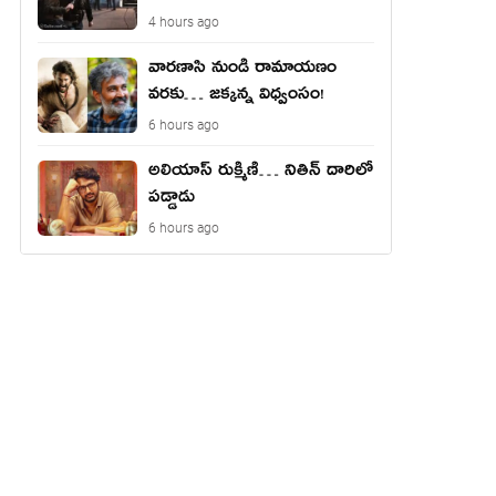
4 hours ago
వారణాసి నుండి రామాయణం
వరకు… జక్కన్న విధ్వంసం!
6 hours ago
అలియాస్ రుక్మిణి… నితిన్ దారిలో
పడ్డాడు
6 hours ago