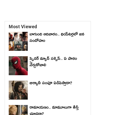
Most Viewed
బాగుంది ఆదివారం... థియేటర్లలో జన
సందోహం
స్పైడర్ మ్యాన్ సక్సెస్... ఏ పాఠం
నేర్చుకోవాలి
బిర్యానీ సంపూ ఏడిపిస్తాడా?
రామాయణం... మామూలుగా తీస్తే
చూడరా?