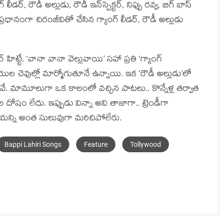
 లీడర్, రౌడీ అల్లుడు, రౌడీ ఇన్‌స్పెక్టర్, నిప్పు రవ్వ, బిగ్ బాస్
రధానంగా చిరంజీవితో చేసిన గ్యాంగ్ లీడర్, రౌడీ అల్లుడు
ిట్టే. ‘వానా వానా వెల్లువాయి’ సహా ప్రతి ‘గ్యాంగ్
యుల చెవుల్లో మార్మోగుతూనే ఉన్నాయి. ఇక ‘రౌడీ అల్లుడు’లో
కువే. మామూలుగా ఒక కాలంలో వచ్చిన పాటలు.. కొన్నేళ్ల తర్వాత
 దోషం లేదు. ఇప్పుడు విన్నా అవి తాజాగా.. ట్రెండీగా
ఆయన్ని అంత సులువుగా మరిచిపోలేరు.
Bappi Lahiri Songs
Feature
Tollywood