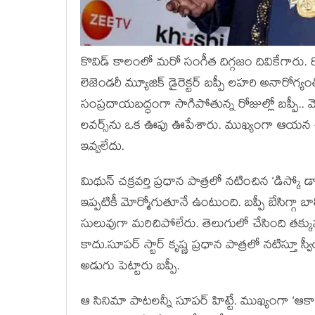
కొవిడ్ కాలంలో మరో సంగీత దిగ్గజం దివికేగారు.
లెజెండరీ మ్యూజిక్ డైరెక్టర్ బప్పీ లహరి అనారోగ
సంప్రదాయబద్ధంగా సాగిపోతున్న రోజుల్లో బప్పీ..
లవర్స్‌ను ఒక ఊపు ఊపేశారు. ముఖ్యంగా ఆయన చేస
ఇవ్వలేదు.
మిథున్ చక్రవర్తి ప్రధాన పాత్రలో నటించిన ‘డిస్కో
ఇప్పటికీ మోర్మోగుతూనే ఉంటుంది. బప్పీ బేసిగ్గా
సులువుగా మరిచిపోలేరు. తెలుగులో చేసింది తక్కు
కాదు.సూపర్ స్టార్ కృష్ణ ప్రధాన పాత్రలో నటిస్తూ 
అడుగు పెట్టారు బప్పీ.
ఆ సినిమా పాటలన్నీ సూపర్ హిట్టే. ముఖ్యంగా ‘ఆకా