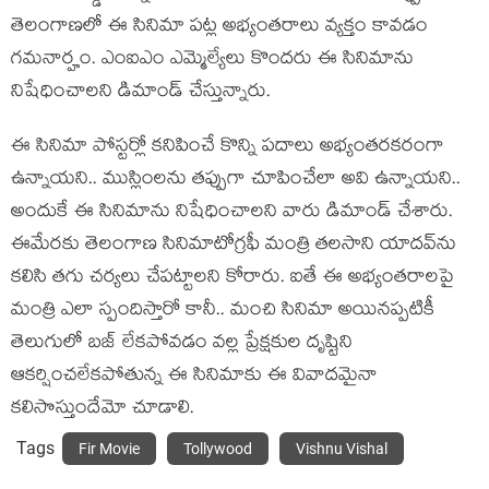
తెలంగాణ‌లో ఈ సినిమా ప‌ట్ల అభ్యంత‌రాలు వ్య‌క్తం కావ‌డం
గ‌మనార్హం. ఎంఐఎం ఎమ్మెల్యేలు కొంద‌రు ఈ సినిమాను
నిషేధించాల‌ని డిమాండ్ చేస్తున్నారు.
ఈ సినిమా పోస్ట‌ర్లో క‌నిపించే కొన్ని ప‌దాలు అభ్యంత‌రక‌రంగా
ఉన్నాయ‌ని.. ముస్లింలను త‌ప్పుగా చూపించేలా అవి ఉన్నాయ‌ని..
అందుకే ఈ సినిమాను నిషేధించాల‌ని వారు డిమాండ్ చేశారు.
ఈమేర‌కు తెలంగాణ‌ సినిమాటోగ్ర‌ఫీ మంత్రి త‌ల‌సాని యాద‌వ్‌ను
క‌లిసి త‌గు చ‌ర్య‌లు చేప‌ట్టాల‌ని కోరారు. ఐతే ఈ అభ్యంత‌రాల‌పై
మంత్రి ఎలా స్పందిస్తారో కానీ.. మంచి సినిమా అయిన‌ప్ప‌టికీ
తెలుగులో బ‌జ్ లేక‌పోవ‌డం వ‌ల్ల ప్రేక్ష‌కుల దృష్టిని
ఆక‌ర్షించ‌లేక‌పోతున్న ఈ సినిమాకు ఈ వివాద‌మైనా
క‌లిసొస్తుందేమో చూడాలి.
Tags
Fir Movie
Tollywood
Vishnu Vishal