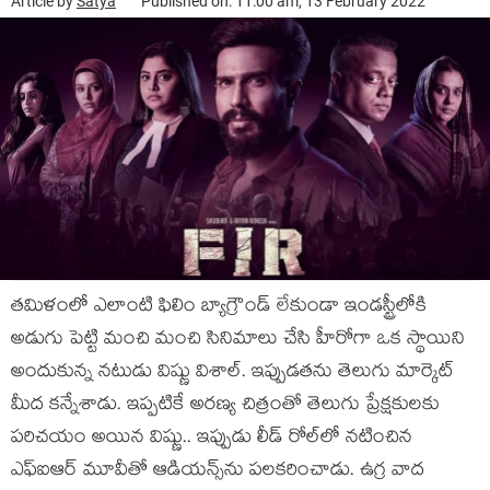
Article by
Satya
Published on: 11:00 am, 13 February 2022
త‌మిళంలో ఎలాంటి ఫిలిం బ్యాగ్రౌండ్ లేకుండా ఇండ‌స్ట్రీలోకి
అడుగు పెట్టి మంచి మంచి సినిమాలు చేసి హీరోగా ఒక స్థాయిని
అందుకున్న న‌టుడు విష్ణు విశాల్. ఇప్పుడ‌త‌ను తెలుగు మార్కెట్
మీద క‌న్నేశాడు. ఇప్ప‌టికే అర‌ణ్య చిత్రంతో తెలుగు ప్రేక్ష‌కుల‌కు
ప‌రిచ‌యం అయిన విష్ణు.. ఇప్పుడు లీడ్ రోల్‌లో న‌టించిన‌
ఎఫ్ఐఆర్ మూవీతో ఆడియ‌న్స్‌ను ప‌ల‌క‌రించాడు. ఉగ్ర వాద