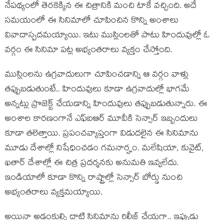
నేప‌థ్యంలో తెర‌కెక్కిన ఈ చిత్రానికి మంచి టాకే వ‌చ్చింది. అదే
స‌మ‌యంలో ఈ సినిమాలో చూపించిన కొన్ని అంశాలు
వివాదాస్ప‌ద‌మ‌య్యాయి. ఇటు ముస్లింల‌తో పాటు హిందువుల్లో ఓ
వ‌ర్గం ఈ సినిమా ప‌ట్ల అభ్యంత‌రాలు వ్య‌క్తం చేస్తోంది.
ముస్లింల‌ను ఉగ్ర‌వాదులుగా చూపించ‌డాన్ని ఆ వ‌ర్గం వాళ్లు
త‌ప్పుబ‌డుతుంటే.. హిందువులు కూడా ఉగ్ర‌వాదుల్లో భాగ‌మే
అన్న‌ట్లు ప్రొజెక్ట్ చేయ‌డాన్ని హిందువులు త‌ప్పుబ‌డుతున్నారు. ఈ
అంశాల కార‌ణంగానే ఎఫ్ఐఆర్ మూవీకి సెన్సార్ ఇబ్బందులు
కూడా త‌లెత్తాయి. ప్ర‌పంచ‌వ్యాప్తంగా విడుద‌లైన ఈ సినిమాను
మూడు దేశాల్లో నిషేధించ‌డం గ‌మ‌నార్హం. మ‌లేషియా, కువైట్,
ఖ‌తార్ దేశాల్లో ఈ చిత్ర ప్ర‌ద‌ర్శ‌న‌కు అనుమ‌తి ఇవ్వ‌లేదు.
ఇండియాలో కూడా కొన్ని రాష్ట్రాల్లో సెన్సార్ బోర్డు నుంచి
అభ్యంత‌రాలు వ్య‌క్త‌మ‌య్యాయి.
అయినా అడ్డంకుల్ని దాటి సినిమాను రిలీజ్ చేయ‌గా.. ఇప్పుడు