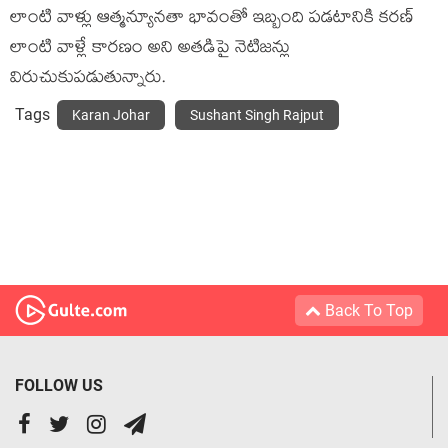
లాంటి వాళ్లు ఆత్మన్యూనతా భావంతో ఇబ్బంది పడటానికి కరణ్
లాంటి వాళ్లే కారణం అని అతడిపై నెటిజన్లు
విరుచుకుపడుతున్నారు.
Tags
Karan Johar
Sushant Singh Rajput
Back To Top
FOLLOW US