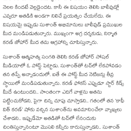
నెలల కిందటే వెల్లడైందట. కానీ ఈ విషయం తెలిసి బాలీవుడ్లో
ఎవ్వరూ అతడికి అండగా నిలిచే ప్రయత్నం చేయలేదు. ఈ
విషయమై ఇప్పుడు సుశాంత్ అభిమానులు బాలీవుడ్ ప్రముఖుల
మీద మండిపడుతున్నారు. ముఖ్యంగా అగ్ర దర్శకుడు, నిర్మాత
కరణ్ జోహార్ మీద తమ ఆగ్రహాన్ని చూపిస్తున్నారు.
సుశాంత్ ఆత్మహత్య సంగతి తెలిసి కరణ్ జోహార్ సోషల్
మీడియాలో ఓ పోస్ట్ పెట్టాడు. సుశాంత్‌తో టచ్‌లో లేకపోవడం
తన తప్పే అన్నాడందులో. ఐతే ఈ పోస్ట్ మీద నెటిజన్లు తీవ్ర
స్థాయిలో మండిపడుతున్నారు. కరణ్ ఫోకస్ ఎప్పుడూ స్టార్ కిడ్స్
మీదే ఉంటుందని.. సొంతంగా ఎదిగే వాళ్లను అతను
పట్టించుకోడని, పైగా చిన్న చూపు చూస్తాడని.. గతంలో తన ‘కాఫీ
విత్ కరణ్’ షోకు వచ్చిన సుశాంత్‌ను అవమానించేలా వ్యాఖ్యలు
చేశాడని.. ఇప్పుడేమో అతడితో టచ్‌లో లేనందుకు
చింతిస్తున్నానంటూ మొసలి కన్నీరు కారుస్తున్నాడని.. సుశాంత్