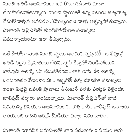
నుంచి అతడి అభిమానులు ఒక రోజు గడిచాక కూడా
తేరుకోలేకపోతున్నారు. మంచి స్థాయిలో ఉన్న నటుడు ఆత్మహత్య
చేసుకోవాల్సిన అవసరం ఏమొచ్చిందని వాళ్లు ఆశ్చర్యపోతున్నారు.
సుశాంత్ డిప్రెషన్‌తో కుంగిపోయేంత సమస్యలు
ఏమున్నాయంటూ ఆరా తీస్తున్నారు.
ఐతే హీరోగా ఎంత మంచి స్థాయి అందుకున్నప్పటికీ.. బాలీవుడ్లో
అతడి సరైన స్నేహితులు లేరని, స్టార్ కిడ్స్‌తో నిండిపోయిన
బాలీవుడ్ అతణ్ని ఓన్ చేసుకోలేదని.. లాక్ డౌన్ వేళ అతణ్ని
ఒంటరితనం వేధించిందని.. ఇప్పటికే ఉన్న మానసిక సమస్యలు
ఇంకా పెద్దవై చివరికి ప్రాణాలు తీసుకునే వరకు పరిస్థితి వెళ్లిందని
బాలీవుడ్ వర్గాలు అంటుున్నాయి. సుశాంత్ డిప్రెషన్‌తో బాధ
పడుతున్న విషయం అభిమానులకు కొత్త కానీ.. బాలీవుడ్‌ జనాలకు
తెలియంది కాదని అక్కడి మీడియా వర్గాల సమాచారం.
సుశాంత్ మానసిక సమస్యలతో బాధ పడుతున్న విషయం ఆరు