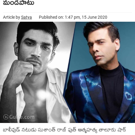
మండిపాటు
Article by
Satya
Published on: 1:47 pm, 15 June 2020
బాలీవుడ్ నటుడు సుశాంత్ రాజ్ పుత్ ఆత్మహత్య తాలూకు షాక్