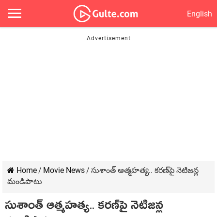
English
Home
/
Movie News
/
సుశాంత్ ఆత్మహత్య.. కరణ్‌పై నెటిజన్ల
మండిపాటు
సుశాంత్ ఆత్మహత్య.. కరణ్‌పై నెటిజన్ల