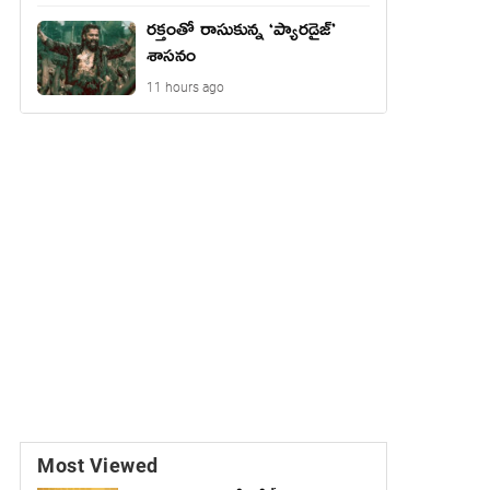
రక్తంతో రాసుకున్న ‘ప్యారడైజ్’
శాసనం
11 hours ago
Most Viewed