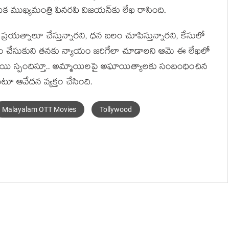
క ముఖ్య‌మంత్రి పిన‌ర‌పి విజ‌య‌న్‌కు లేఖ రాసింది.
్ర‌య‌త్నాలూ చేస్తున్నార‌ని, ధ‌న బ‌లం చూపిస్తున్నార‌ని, కేసులో
 జోక్యం చేసుకుని త‌న‌కు న్యాయం జ‌రిగేలా చూడాల‌ని ఆమె ఈ లేఖ‌లో
 చిన్మ‌యి స్పందిస్తూ.. అమ్మాయిల‌పై అఘాయిత్యాల‌కు సంబంధించిన
ూ ఆవేద‌న వ్య‌క్తం చేసింది.
Malayalam OTT Movies
Tollywood