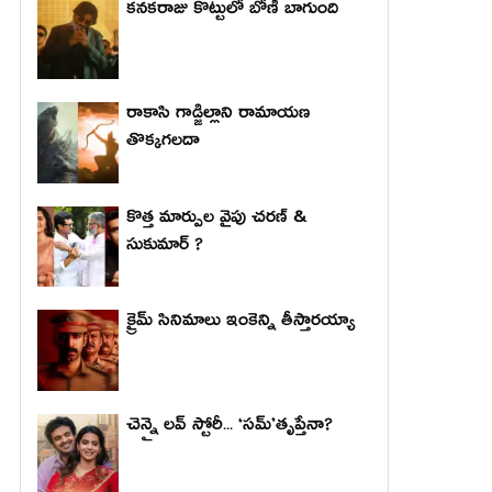
కనకరాజు కొట్టులో బోణీ బాగుంది
రాకాసి గాడ్జిల్లాని రామాయణ
తొక్కగలదా
కొత్త మార్పుల వైపు చరణ్ &
సుకుమార్ ?
క్రైమ్ సినిమాలు ఇంకెన్ని తీస్తారయ్యా
చెన్నై లవ్ స్టోరీ... ‘సమ్’తృప్తేనా?