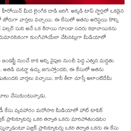
ీరోయిన్ మీద లైంగిక దాడి జ‌రిగి. అక్క‌డి టాప్ స్టార్ల‌లో ఒక‌డైన
 జోరుగా వార్త‌లు వ‌చ్చాయి. ఈ కేసులో అత‌ను అరెస్ట‌యి కొన్ని
‌కే ప‌ల్స‌ర్ సుని అనే ఒక కిరాయి గూండా స‌ద‌రు క‌థానాయిక‌ను
‌డి ఆమెమాన‌సికంగా కుంగిపోయేలా చేసిన‌ట్లుగా మీడియాలో
డ‌స్ట్రీ నుంచే కాక అన్ని వైపుల నుంచీ పెద్ద ఎత్తున మ‌ద్ద‌తు
ు. అత‌డి చుట్టూ ఉచ్చు బిగుస్తోంద‌ని, ఈ కేసులో అత‌ను
‌డుతుంద‌ని వార్త‌లు వ‌చ్చాయి. కానీ తీరా చూస్తే అలాంటిదేమీ
నిమాలు చేసుకుంటున్నాడు.
డీ కేసు వ్య‌వ‌హారం మ‌రోసారి మీడియాలో హాట్ టాపిక్
ిక్ ప్రాసిక్యూట‌ర్లు ఒక‌రి త‌ర్వాత ఒక‌రు మారిపోతుండ‌టం
్తున్నాడంటూ ప‌బ్లిక్ ప్రాసిక్యూట‌ర్లు ఒక‌రి త‌ర్వాత ఒక‌రు ఈ కేసు