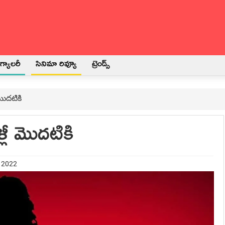
్యాలరీ
సినిమా రివ్యూ
ట్రెండ్స్
మొద‌టికి
లీ మొద‌టికి
y 2022