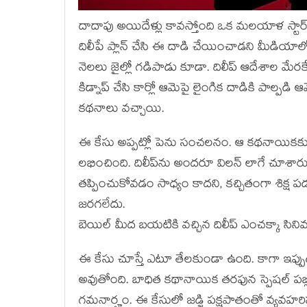
దాదాపు అయిదేళ్లు కావ‌స్తోంది ఒక మ‌లయాళ స్టార్ హ
దిలీపే ప్లాన్ చేసి ఈ దాడి చేయించాడ‌ని మీడియాలో
నెల‌లు జైల్లో గ‌డిపాడు కూడా. దిలీప్ ఆదేశాల మేర
కిడ్నాప్ చేసి కార్లో ఆమెపై లైంగిక దాడికి పాల్ప
క‌థ‌నాలు వ‌చ్చాయి.
ఈ కేసు అప్ప‌ట్లో పెను సంచ‌ల‌నం. ఆ క‌థ‌నాయిక‌కు ఇం
ల‌భించింది. దిలీప్‌ను అంద‌రూ విల‌న్ లాగే చూశార
త‌ప్పించుకోవ‌డం సాధ్యం కాద‌ని, క‌చ్చితంగా శిక్ష ప
జ‌ర‌గ‌లేదు.
బెయిల్ మీద బ‌య‌టికి వ‌చ్చిన దిలీప్ ఎంచ‌క్కా సి
ఈ కేసు చూస్తే ఎటూ తేల‌కుండా ఉంది. కాగా ఇప్పు
అవుతోంది. బాధిత క‌థానాయిక త‌ర‌ఫున స్పెష‌ల్ ప‌బ్ల
గ‌మ‌నార్హం. ఈ కేసులో జ‌డ్జి ప‌క్ష‌పాతంతో వ్య‌వ‌హ‌రిస