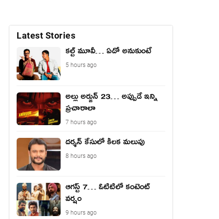
Latest Stories
కల్ట్ మూవీ… ఏదో అనుకుంటే
5 hours ago
అల్లు అర్జున్ 23… అప్పుడే ఇన్ని
ప్రచారాలా
7 hours ago
దర్శన్ కేసులో కీలక మలుపు
8 hours ago
ఆగస్ట్ 7… ఓటిటిలో కంటెంట్
వర్షం
9 hours ago