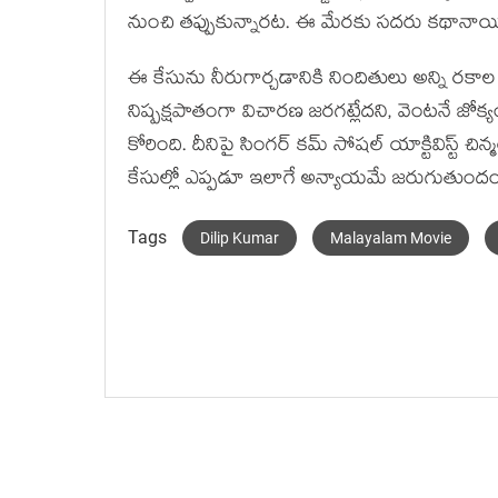
నుంచి త‌ప్పుకున్నార‌ట‌. ఈ మేర‌కు స‌ద‌రు క‌థానాయి
ఈ కేసును నీరుగార్చ‌డానికి నిందితులు అన్ని ర‌కాల ప
నిష్ప‌క్ష‌పాతంగా విచార‌ణ జ‌ర‌గ‌ట్లేద‌ని, వెంట‌నే
కోరింది. దీనిపై సింగ‌ర్ క‌మ్ సోష‌ల్ యాక్టివిస్ట్
కేసుల్లో ఎప్ప‌డూ ఇలాగే అన్యాయ‌మే జ‌రుగుతుందంట
Tags
Dilip Kumar
Malayalam Movie