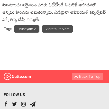
సినిమాలను వీలైనంత వరకు ఓటీటీలకే తీసుకెళ్లే ఆలోచనలో
ఉన్నట్లు కొందరు చెబుతున్నారు. ఏదేమైనా అఫీషియల్ కన్ఫర్మేషన్
వస్తే తప్ప దేన్నీ నమ్మలేం.
Tags
Drushyam 2
Viarata Parvam
Back To Top
FOLLOW US