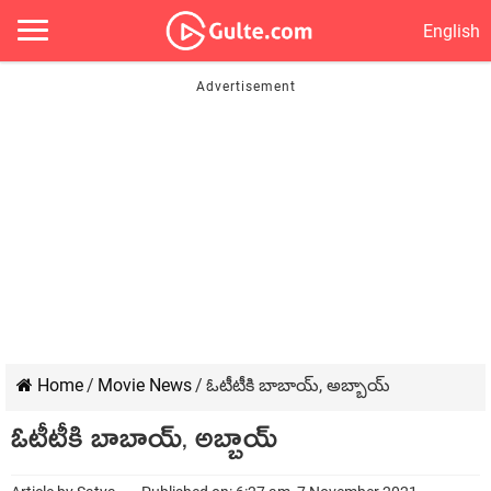
English
Home
/
Movie News
/
ఓటీటీకి బాబాయ్, అబ్బాయ్
ఓటీటీకి బాబాయ్, అబ్బాయ్