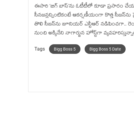
ఈసారి ‘బిగ్ బాస్’ను ఓటీటీలో కూడా ప్రసారం చేయబో
సీనజన్లన్నింటికంటే ఆకర్షణీయంగా కొత్త సీజన్‌ను ప
తొలి సీజన్‌ను జూనియర్ ఎన్టీఆర్ నడిపించగా.. రెండ
నుంచి అక్కినేని నాగార్జున హోస్ట్‌గా వ్యవహరిస్తున్న
Tags
Bigg Boss 5
Bigg Boss 5 Date