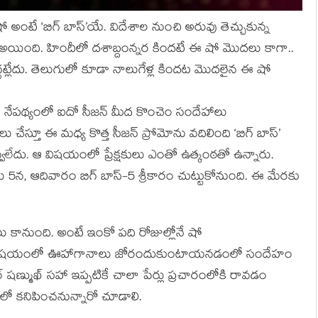
 షో అంటే ‘బిగ్ బాస్’యే. విదేశాల నుంచి అరువు తెచ్చుకున్న
్లిక్ అయింది. హిందీలో దశాబ్దంన్నర కిందటే ఈ షో మొదలు కాగా..
్గట్లేదు. తెలుగులో కూడా నాలుగేళ్ల కిందట మొదలైన ఈ షో
రోనా నేపథ్యంలో ఐదో సీజన్ మీద కొంచెం సందేహాలు
చేస్తూ ఈ మధ్య కొత్త సీజన్ ప్రోమోను వదిలింది ‘బిగ్ బాస్’
్వలేదు. ఆ విషయంలో ప్రేక్షకులు ఎంతో ఉత్కంఠతో ఉన్నారు.
రు 5న, ఆదివారం బిగ్ బాస్-5 శ్రీకారం చుట్టుకోనుంది. ఈ మేరకు
కానుంది. అంటే ఇంకో పది రోజుల్లోనే షో
రనే విషయంలో ఊహాగానాలు జోరందుకుంటాయనడంలో సందేహం
్ షణ్ముఖ్ సహా ఇప్పటికే చాలా పేర్లు ప్రచారంలోకి రావడం
్‌లో కనిపించనున్నారో చూడాలి.