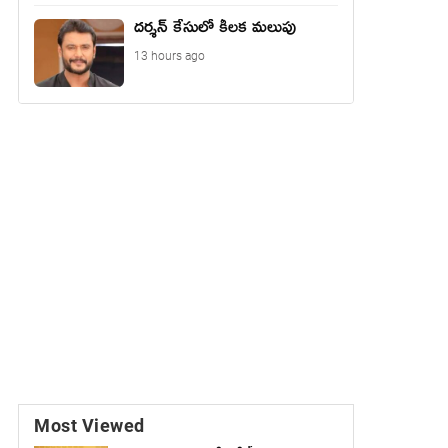
దర్శన్ కేసులో కీలక మలుపు
13 hours ago
Most Viewed