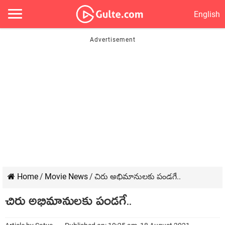
English
Home
/
Movie News
/
చిరు అభిమానుల‌కు పండ‌గే..
చిరు అభిమానుల‌కు పండ‌గే..