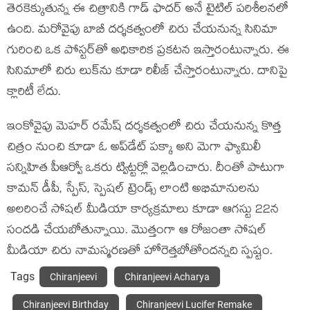
తెర‌కెక్కుతున్న ఈ చిత్రానికి గాడ్ ఫాద‌ర్ అనే టైటిల్ ప‌రిశీల‌న‌లో
ఉంది. మ‌రోవైపు బాబీ ద‌ర్శ‌క‌త్వంలో చిరు చేయ‌నున్న సినిమా
గురించి ఒక పోస్ట‌ర్‌తో అధికారిక ప్ర‌క‌ట‌న ఇస్తారంటున్నారు. ఈ
సినిమాలో చిరు లుక్‌ను కూడా రిలీజ్ చేస్తారంటున్నారు. దానిపై
క్లారిటీ లేదు.
ఇంకోవైపు మెహ‌ర్ ర‌మేష్ ద‌ర్శ‌క‌త్వంలో చిరు చేయ‌నున్న కొత్త
చిత్రం నుంచి కూడా ఓ అప్‌డేట్ ప‌క్కా అని మెగా ఫ్యామిలీ
స‌న్నిహిత పీఆర్వో ఒక‌రు ట్విట్ట‌ర్లో వెల్ల‌డించారు. దీంతో పాటుగా
కామ‌న్ డీపీ, స్పేస్‌, స్పెష‌ల్ ట్రెండ్స్ లాంటి అభిమానుల‌ను
అల‌రించే సోష‌ల్ మీడియా కార్య‌క్ర‌మాలు కూడా ఆగ‌స్టు 22న
సంద‌డి చేయ‌బోతున్నాయి. మొత్తంగా ఆ రోజంతా సోష‌ల్
మీడియా చిరు నామ‌స్మ‌ర‌ణ‌తో హోరెత్త‌బోతోంద‌న్న‌ది స్ప‌ష్టం.
Tags
Chiranjeevi
Chiranjeevi Acharya
Chiranjeevi Birthday
Chiranjeevi Lucifer Remake