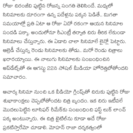
రోజు చిరంజీవి పుట్టిన రోజ‌న్న సంగ‌తి తెలిసిందే. మ‌ధ్య‌లో
సినిమాల‌కు దూరంగా ఉన్న ప‌దేళ్ల‌ను ప‌క్క‌న పెడితే.. మిగ‌తా
స‌మ‌యాల్లో ప్ర‌తి ఏటా ఆ రోజు ఏదో ర‌కంగా ఆయ‌న సినిమాల
సంద‌డి ప‌క్కా. అందులోనూ రీఎంట్రీ త‌ర్వాత చిరు తీరిక లేకుండా
సినిమాలు చేస్తున్నారు. ఈ ఏడాది చాలా సినిమాలే లైన్లో పెట్టారు.
ఆల్రెడీ చేస్తున్న రెండు సినిమాల‌కు తోడు.. మ‌రో రెండు చిత్రాలు
ఖ‌రార‌య్యాయి. ఈ నాలుగు సినిమాల‌కు సంబంధించిన
అప్‌డేట్స్‌తో ఈ ఆగ‌స్టు 22న సోషల్ మీడియా హోరెత్త‌బోతోంద‌ని
స‌మాచారం.
ఆచార్య సినిమా నుంచి ఒక వీడియో గ్లింప్స్‌తో చిరుకు పుట్టిన రోజు
శుభాకాంక్ష‌లు చెప్ప‌బోతోంద‌ట చిత్ర బృందం. ఇక చిరు ఇటీవ‌లే
మొద‌లుపెట్టిన లూసిఫ‌ర్ రీమేక్‌కు సంబంధించి ఫ‌స్ట్ లుక్ లాంచ్
ప‌క్క అంటున్నారు. ఈ చిత్ర టైటిల్‌ను కూడా అదే రోజు
ప్ర‌క‌టిస్తారేమో చూడాలి. మోహ‌న్ రాజా ద‌ర్శ‌క‌త్వంలో