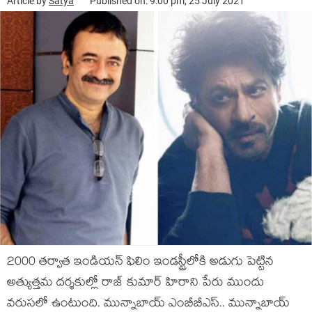
Article by
Satya
Published on: 9:00 pm, 25 July 2021
2000 తర్వాత ఇండియన్ ఫిలిం ఇండస్ట్రీలోకి అడుగు పెట్టిన
అత్యుత్తమ దర్శకుల్లో రాజ్ కుమార్ హిరాని పేరు ముందు
వరుసలో ఉంటుంది. మున్నాబాయ్ ఎంబీబీఎస్.. మున్నాబాయ్