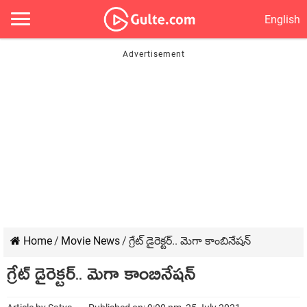
English
Home
/
Movie News
/
గ్రేట్ డైరెక్టర్.. మెగా కాంబినేషన్
గ్రేట్ డైరెక్టర్.. మెగా కాంబినేషన్