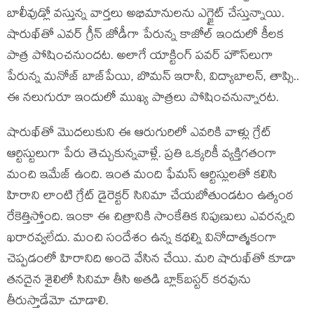
బాలీవుడ్లో వస్తున్న వార్తలు అభిమానులను ఎగ్జైట్ చేస్తున్నాయి.
షారుఖ్‌తో ఎవర్ గ్రీన్ జోడీగా పేరున్న కాజోల్ ఇందులో కీలక
పాత్ర పోషించనుందట. అలాగే యాక్టింగ్ పవర్ హౌస్‌లుగా
పేరున్న మనోజ్ బాజ్‌పేయి, బొమన్ ఇరానీ, విద్యాబాలన్, తాప్సి..
ఈ నలుగురూ ఇందులో ముఖ్య పాత్రలు పోషించనున్నారట.
షారుఖ్‌తో మొదలుకుని ఈ ఆరుగురిలో ఎవరికి వాళ్లు గ్రేట్
ఆర్టిస్టులుగా పేరు తెచ్చుకున్నవాళ్లే. ప్రతి ఒక్కరికీ వ్యక్తిగతంగా
మంచి ఇమేజ్ ఉంది. ఇంత మంది ఫేమస్ ఆర్టిస్లులతో కలిసి
హిరాని లాంటి గ్రేట్ డైరెక్టర్ సినిమా చేయబోతుండటం ఉత్కంఠ
రేకెత్తిస్తోంది. ఇంకా ఈ చిత్రానికి సాంకేతిక నిపుణులు ఎవరన్నది
ఖరారవ్వలేదు. మంచి సందేశం ఉన్న కథల్ని వినోదాత్మకంగా
చెప్పడంలో హిరానిది అందె వేసిన చేయి. మరి షారుఖ్‌తో కూడా
తనదైన శైలిలో సినిమా తీసి అతడి బ్లాక్‌బస్టర్ కరవును
తీరుస్తాడేమో చూడాలి.