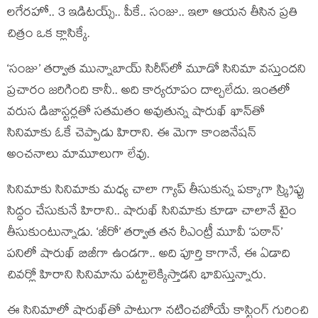
లగేరహో.. 3 ఇడిటయ్స్.. పీకే.. సంజు.. ఇలా ఆయన తీసిన ప్రతి
చిత్రం ఒక క్లాసిక్కే.
‘సంజు’ తర్వాత మున్నాబాయ్ సిరీస్‌లో మూడో సినిమా వస్తుందని
ప్రచారం జరిగింది కానీ.. అది కార్యరూపం దాల్చలేదు. ఇంతలో
వరుస డిజాస్టర్లతో సతమతం అవుతున్న షారుఖ్ ఖాన్‌తో
సినిమాకు ఓకే చెప్పాడు హిరాని. ఈ మెగా కాంబినేషన్
అంచనాలు మామూలుగా లేవు.
సినిమాకు సినిమాకు మధ్య చాలా గ్యాప్ తీసుకున్న పక్కాగా స్క్రిప్టు
సిద్ధం చేసుకునే హిరాని.. షారుఖ్ సినిమాకు కూడా చాలానే టైం
తీసుకుంటున్నాడు. ‘జీరో’ తర్వాత తన రీఎంట్రీ మూవీ ‘పఠాన్’
పనిలో షారుఖ్ బిజీగా ఉండగా.. అది పూర్తి కాగానే, ఈ ఏడాది
చివర్లో హిరాని సినిమాను పట్టాలెక్కిస్తాడని భావిస్తున్నారు.
ఈ సినిమాలో షారుఖ్‌తో పాటుగా నటించబోయే కాస్టింగ్ గురించి