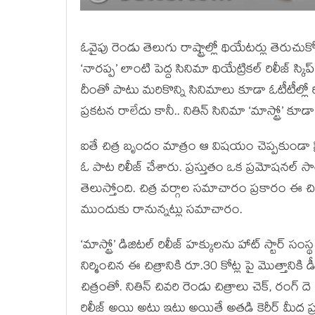
ఓవైపు రెండు తెలుగు రాష్ట్రాల్లో థియేటర్లు తెరు
‘నారప్ప’ లాంటి పెద్ద సినిమా థియేట్రికల్ రిలీజ్ స్కిప
దీంతో పాటు మరికొన్ని సినిమాలు కూడా ఓటీటీల్లో 
ప్రకటన రాలేదు కానీ.. నితిన్ సినిమా ‘మాస్ట్రో’ కూ
ఐతే చిత్ర బృందం మాత్రం ఆ విషయం చెప్పకుండా ప్రి
ఓ పాట రిలీజ్ చేశారు. ప్రస్తుతం ఒక ప్రమోషనల్ సాంగ్
తెలుస్తోంది. చిత్ర వర్గాల సమాచారం ప్రకారం ఈ చిత్
ముందుకు రానున్నట్లు సమాచారం.
‘మాస్ట్రో’ డిజిటల్ రిలీజ్ హక్కులను హాట్ స్టార్ సంస
నిర్మించిన ఈ చిత్రానికి రూ.30 కోట్ల పై మొత్తానిక
చిత్రంతో. నితిన్ చివరి రెండు చిత్రాలు చెక్, రంగ్ ద
రిలీజ్ అయి అటు ఇటు అయితే అతడి కెరీర్ మీద ప