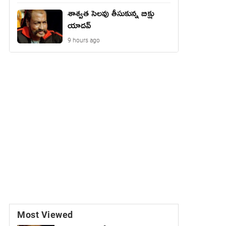
శాశ్వత సెలవు తీసుకున్న బిక్షు
యాదవ్
9 hours ago
Most Viewed