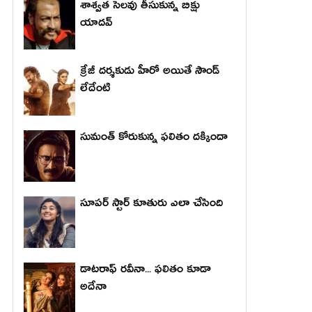
శాశ్వత సెలవు తీసుకున్న బిక్షు
యాదవ్
క్రేజీ దర్శకుడు హీరో అయితే సౌండ్
లేదేంటి
సుమంత్ కోరుకున్న ఫలితం దక్కిందా
సూపర్ స్టార్ కూతురు ఎలా చేసింది
డాటరాఫ్ రవీనా... ఫలితం కూడా
అదేనా