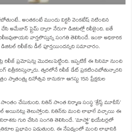
చుకోబోతుంటే.. అంతకంటే ముందు విక్టరీ వెంకటేష్ నటించిన
్ చేసి అమేజాన్ ప్రైమ్ ద్వారా నేరుగా డిజిటల్లో రిలీజైంది. ఐతే
రిలీజవుతాయని వార్తలొస్తున్న సంగతి తెలిసిందే. ఇంకా అధికారిక
డా డిజిటల్ రిలీజ్‌కు డీల్ పూర్తయిందన్నది సమాచారం.
 రిలీజ్ ప్రమోషన్లు మొదలుపెట్టింది. ఇప్పటికే ఈ సినిమా నుంచి
 చిత్రీకరిస్తున్నారు. త్వరలోనే రిలీజ్ డేట్ ప్రకటించబోతున్నారని
రం స్వాతంత్ర్య దినోత్సవ కానుకగా ఆగస్టు 15న ప్రేక్షకుల
్థ సొంతం చేసుకుంది. నితిన్ సొంత నిర్మాణ సంస్థ ‘శ్రేష్ఠ్ మూవీస్’
ి డీల్ అయినట్లు తెలుస్తోంది. నితిన్‌‌కు మంచి లాభాలే వచ్చాయి ఈ
ె నిరాశకు గురి చేసిన సంగతి తెలిసిందే. ‘మాస్ట్రో’ థియేటర్లలో
్రతికూల ప్రభావం పడుతుంది. ఈ నేపథ్యంలో మంచి లాభానికి