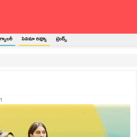
్యాలరీ
సినిమా రివ్యూ
ట్రెండ్స్
21