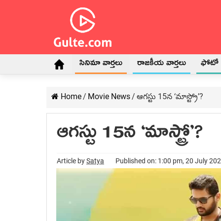
సినిమా వార్తలు
రాజకీయ వార్తలు
ఫోటో గ
Home
/
Movie News
/
ఆగస్టు 15న ‘మాస్ట్రో’?
ఆగస్టు 15న ‘మాస్ట్రో’?
Article by
Satya
Published on: 1:00 pm, 20 July 20