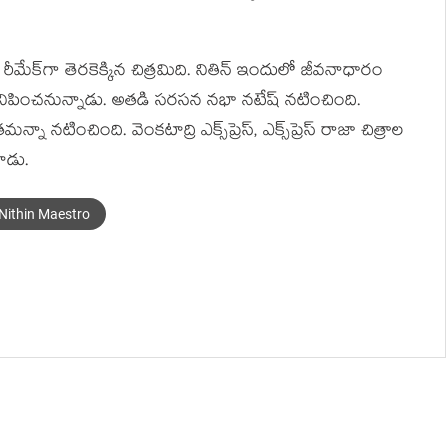
 రీమేక్‌గా తెరకెక్కిన చిత్రమిది. నితిన్ ఇందులో జీవనాధారం
నిపించనున్నాడు. అతడి సరసన నభా నటేష్ నటించింది.
 నటించింది. వెంకటాద్రి ఎక్స్‌ప్రెస్, ఎక్స్‌ప్రెస్ రాజా చిత్రాల
చాడు.
Nithin Maestro