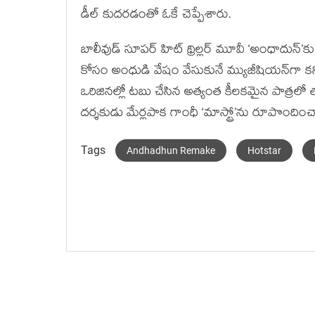
డీల్ కుదరడంతో ఓకే చెప్పేశారు.
బాలీవుడ్ సూపర్ హిట్ థ్రిల్లర్ మూవీ ‘అంధాదున్’కు
కోసం అంధుడి వేషం వేసుకునే మ్యుజీషియన్‌గా క
ఒరిజినల్లో టబు చేసిన అత్యంత కీలకమైన పాత్రలో తమన్నా
దర్శకుడు మేర్లపాక గాంధీ ‘మాస్ట్రో’ను రూపొందిం
Tags
Andhadhun Remake
Hotstar