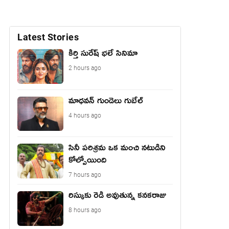
Latest Stories
కీర్తి సురేష్ భ‌లే సినిమా
2 hours ago
మాధ‌వ‌న్ గుండెలు గుబేల్‌
4 hours ago
సినీ పరిశ్రమ ఒక మంచి నటుడిని
కోల్పోయింది
7 hours ago
రిస్కుకు రెడీ అవుతున్న కనకరాజు
8 hours ago