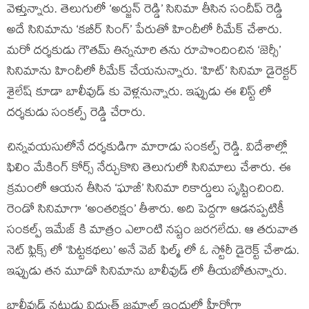
వెళ్తున్నారు. తెలుగులో ‘అర్జున్ రెడ్డి’ సినిమా తీసిన సందీప్ రెడ్డి
అదే సినిమాను ‘కబీర్ సింగ్’ పేరుతో హిందీలో రీమేక్ చేశారు.
మరో దర్శకుడు గౌతమ్ తిన్ననూరి తను రూపొందించిన ‘జెర్సీ’
సినిమాను హిందీలో రీమేక్ చేయనున్నారు. ‘హిట్’ సినిమా డైరెక్టర్
శైలేష్ కూడా బాలీవుడ్ కు వెళ్లనున్నారు. ఇప్పుడు ఈ లిస్ట్ లో
దర్శకుడు సంకల్ప్ రెడ్డి చేరారు.
చిన్నవయసులోనే దర్శకుడిగా మారాడు సంకల్ప్ రెడ్డి. విదేశాల్లో
ఫిలిం మేకింగ్ కోర్స్ నేర్చుకొని తెలుగులో సినిమాలు చేశారు. ఈ
క్రమంలో ఆయన తీసిన ‘ఘాజీ’ సినిమా రికార్డులు సృష్టించింది.
రెండో సినిమాగా ‘అంతరిక్షం’ తీశారు. అది పెద్దగా ఆడనప్పటికీ
సంకల్ప్ ఇమేజ్ కి మాత్రం ఎలాంటి నష్టం జరగలేదు. ఆ తరువాత
నెట్ ఫ్లిక్స్ లో ‘పిట్టకథలు’ అనే వెబ్ ఫిల్మ్ లో ఓ స్టోరీ డైరెక్ట్ చేశాడు.
ఇప్పుడు తన మూడో సినిమాను బాలీవుడ్ లో తీయబోతున్నారు.
బాలీవుడ్ నటుడు విద్యుత్ జమ్వాల్ ఇందులో హీరోగా