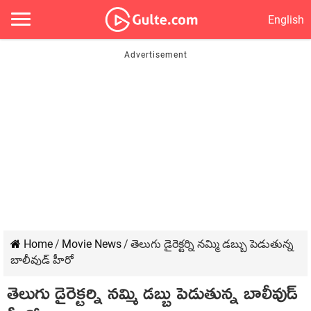
English
Home
/
Movie News
/
తెలుగు డైరెక్టర్ని నమ్మి డబ్బు పెడుతున్న
బాలీవుడ్ హీరో
తెలుగు డైరెక్టర్ని నమ్మి డబ్బు పెడుతున్న బాలీవుడ్