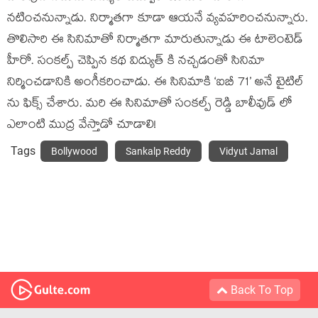
నటించనున్నాడు. నిర్మాతగా కూడా ఆయనే వ్యవహరించనున్నారు.
తొలిసారి ఈ సినిమాతో నిర్మాతగా మారుతున్నాడు ఈ టాలెంటెడ్
హీరో. సంకల్ప్ చెప్పిన కథ విద్యుత్ కి నచ్చడంతో సినిమా
నిర్మించడానికి అంగీకరించాడు. ఈ సినిమాకి ‘ఐబీ 71’ అనే టైటిల్
ను ఫిక్స్ చేశారు. మరి ఈ సినిమాతో సంకల్ప్ రెడ్డి బాలీవుడ్ లో
ఎలాంటి ముద్ర వేస్తాడో చూడాలి!
Tags
Bollywood
Sankalp Reddy
Vidyut Jamal
Back To Top