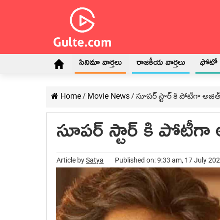
సినిమా వార్తలు
రాజకీయ వార్తలు
ఫోటో గ
Home
/
Movie News
/
సూపర్ స్టార్ కి పోటీగా అజిత్
సూపర్ స్టార్ కి పోటీగా 
Article by
Satya
Published on: 9:33 am, 17 July 20