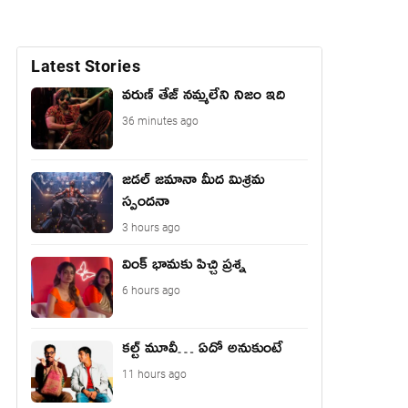
Latest Stories
వరుణ్ తేజ్ నమ్మలేని నిజం ఇది
36 minutes ago
జడల్ జమానా మీద మిశ్రమ
స్పందనా
3 hours ago
వింక్ భామకు పిచ్చి ప్రశ్న
6 hours ago
కల్ట్ మూవీ… ఏదో అనుకుంటే
11 hours ago