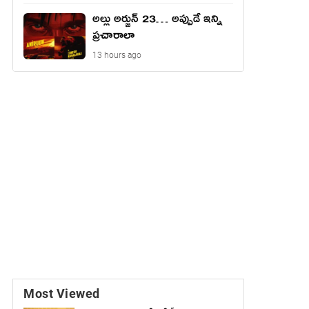
అల్లు అర్జున్ 23… అప్పుడే ఇన్ని
ప్రచారాలా
13 hours ago
Most Viewed