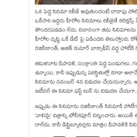
ఒక పెద్ద సినిమా రిలీజ్ అవుతుందంటే దాదాపు సోలో 
ఒకేసారి ఇద్దరు హీరోల సినిమాలు రిలీజైతే కలెక్షన్
తొందరపడడం లేదు. నిదానంగా తమ సినిమాలను రిలీజ
హీరోల దృష్టి ఒకే డేట్ పై పడిందని తెలుస్తోంది. క
రజినీకాంత్, అజిత్ కుమార్ బాక్సాఫీస్ వద్ద పోటీక
తమిళనాట దీపావళి, సంక్రాంతి పెద్ద పండుగలు. గ
ఉన్నాయి. కానీ ఇప్పుడున్న పరిస్థితుల్లో కూడా అలా
సినిమాను నవంబర్ 4న విడుదల చేయనున్నారు. అలాన
ఇటీవలే ఈ సినిమా ఫస్ట్ లుక్ ను విడుదల చేయగా.
ఇప్పుడు ఈ సినిమాను రజినీకాంత్ సినిమాకి పోటీగా 
‘వాలిమై’ చిత్రాన్ని బోనీకపూర్ నిర్మించారు. అయి
రాలేదు. కానీ డిస్ట్రిబ్యూటర్లకు మాత్రం దీపావళికి