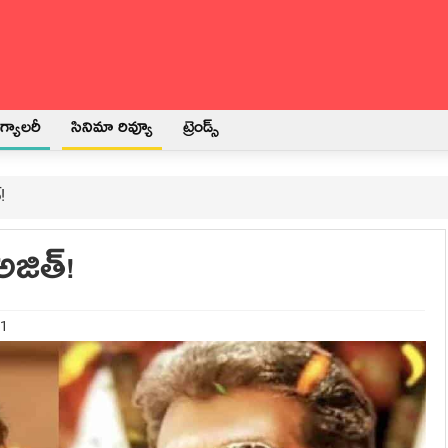
్యాలరీ
సినిమా రివ్యూ
ట్రెండ్స్
!
అజిత్!
21