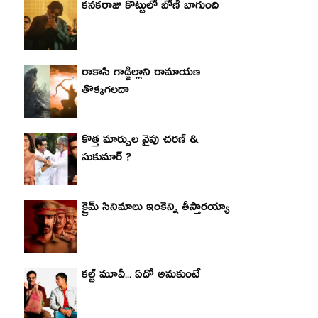
కనకరాజు కొట్టులో బోణీ బాగుంది
రాకాసి గాడ్జిల్లాని రామాయణ
తొక్కగలదా
కొత్త మార్పుల వైపు చరణ్ &
సుకుమార్ ?
క్రైమ్ సినిమాలు ఇంకెన్ని తీస్తారయ్యా
కల్ట్ మూవీ... ఏదో అనుకుంటే