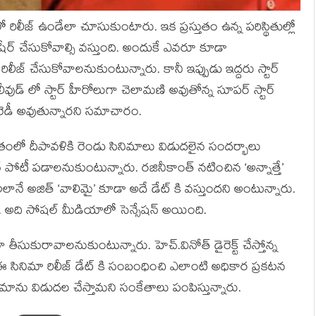
రిలీజ్ ఉండేలా చూసుకుంటారు. ఇక ప్రస్తుతం ఉన్న పరిస్థితుల్లో
స్ షేర్ చేసుకోవాల్సి వస్తుంది. అందుకే ఎవరూ కూడా
్ చేసుకోవాలనుకుంటున్నారు. కానీ ఇప్పుడు ఇద్దరు స్టార్
ోలీవుడ్ లో స్టార్ హీరోలుగా చెలామణి అవుతోన్న సూపర్ స్టార్
ి రెడీ అవుతున్నారని సమాచారం.
తంలో దీపావళికి రెండు సినిమాలు విడుదలైన సందర్భాలు
నే పోటీ పడాలనుకుంటున్నారు. రజినీకాంత్ నటించిన ‘అన్నాత్తే’
ే అజిత్ ‘వాలిమై’ కూడా అదే డేట్ కి వస్తుందని అంటున్నారు.
. అది సోషల్ మీడియాలో సెన్సేషన్ అయింది.
తీసుకురావాలనుకుంటున్నారు. హెచ్.వినోత్ డైరెక్ట్ చేస్తోన్న
తే ఈ సినిమా రిలీజ్ డేట్ కి సంబంధించి ఎలాంటి అధికార ప్రకటన
 సినిమాను విడుదల చేస్తామని సంకేతాలు పంపిస్తున్నారు.