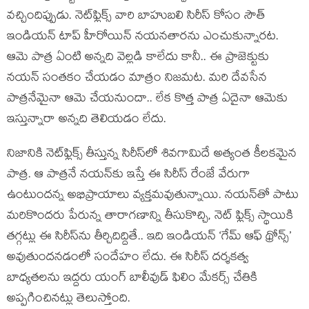
వచ్చిందిప్పుడు. నెట్‌ఫ్లిక్స్ వారి బాహుబలి సిరీస్ కోసం సౌత్
ఇండియన్ టాప్ హీరోయిన్ నయనతారను ఎంచుకున్నారట.
ఆమె పాత్ర ఏంటి అన్నది వెల్లడి కాలేదు కానీ.. ఈ ప్రాజెక్టుకు
నయన్ సంతకం చేయడం మాత్రం నిజమట. మరి దేవసేన
పాత్రనేమైనా ఆమె చేయనుందా.. లేక కొత్త పాత్ర ఏదైనా ఆమెకు
ఇస్తున్నారా అన్నది తెలియడం లేదు.
నిజానికి నెట్‌ఫ్లిక్స్ తీస్తున్న సిరీస్‌లో శివగామిదే అత్యంత కీలకమైన
పాత్ర. ఆ పాత్రనే నయన్‌కు ఇస్తే ఈ సిరీస్ రేంజే వేరుగా
ఉంటుందన్న అభిప్రాయాలు వ్యక్తమవుతున్నాయి. నయన్‌తో పాటు
మరికొందరు పేరున్న తారాగణాన్ని తీసుకొచ్చి, నెట్ ఫ్లిక్స్ స్థాయికి
తగ్గట్లు ఈ సిరీస్‌ను తీర్చిదిద్దితే.. ఇది ఇండియన్ ‘గేమ్ ఆఫ్ థ్రోన్స్’
అవుతుందనడంలో సందేహం లేదు. ఈ సిరీస్‌ దర్శకత్వ
బాధ్యతలను ఇద్దరు యంగ్ బాలీవుడ్ ఫిలిం మేకర్స్ చేతికి
అప్పగించినట్లు తెలుస్తోంది.