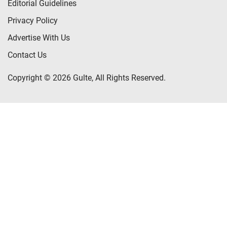
Editorial Guidelines
Privacy Policy
Advertise With Us
Contact Us
Copyright © 2026 Gulte, All Rights Reserved.