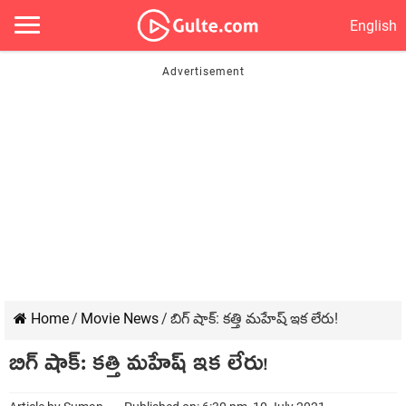
English
Home
/
Movie News
/
బిగ్ షాక్‌: క‌త్తి మ‌హేష్ ఇక లేరు!
బిగ్ షాక్‌: క‌త్తి మ‌హేష్ ఇక లేరు!