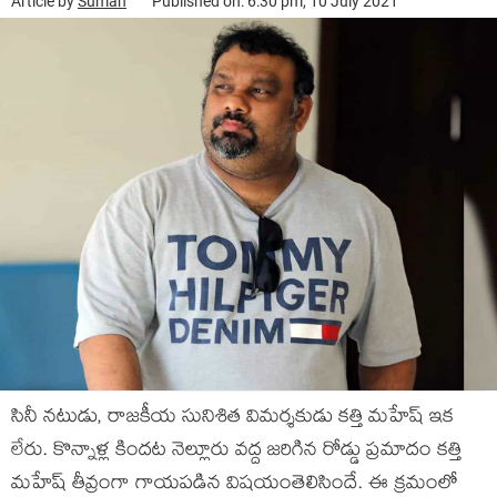
Article by
Suman
Published on: 6:30 pm, 10 July 2021
సినీ న‌టుడు, రాజ‌కీయ సునిశిత విమ‌ర్శ‌కుడు క‌త్తి మ‌హేష్ ఇక
లేరు. కొన్నాళ్ల కింద‌ట నెల్లూరు వ‌ద్ద జ‌రిగిన రోడ్డు ప్ర‌మాదం క‌త్తి
మ‌హేష్ తీవ్రంగా గాయ‌ప‌డిన విష‌యంతెలిసిందే. ఈ క్ర‌మంలో