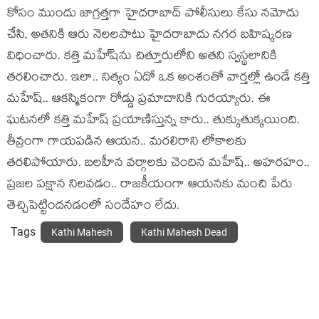
కోసం ముందు జాగ్రత్తగా హైదరాబాద్‌ పోలీసులు కేసు న‌మోదు
చేసి, అతనికి ఆరు నెలలపాటు హైదరాబాదు నగర బహిష్కరణ
విధించారు. కత్తి మహే్‌షను చిత్తూరులోని అతని స్వస్థలానికి
తరలించారు. ఇలా.. నిత్యం ఏదో ఒక అంశంతో వార్త‌ల్లో ఉండే క‌త్తి
మ‌హేష్‌.. ఆక‌స్మికంగా రోడ్డు ప్ర‌మాదానికి గుర‌య్యారు. ఈ
ఘ‌ట‌న‌లో క‌త్తి మ‌హేష్ ప్ర‌యాణిస్తున్న కారు.. తుక్కుతుక్క‌యింది.
తీవ్రంగా గాయ‌ప‌డిన ఆయ‌న‌.. మ‌ర‌లిరాని లోకాల‌కు
త‌ర‌లిపోయారు. బ‌ల‌హీన వ‌ర్గాల‌కు చెందిన మ‌హేష్‌.. అహ‌ర‌హం..
ప్ర‌జ‌ల ప‌క్షాన నిల‌వ‌డం.. రాజ‌కీయంగా ఆయ‌న‌కు మంచి పేరు
తెచ్చిపెట్టింద‌న‌డంలో సందేహం లేదు.
Tags
Kathi Mahesh
Kathi Mahesh Dead