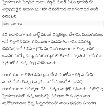
హైదరాబాద్ సెంట్రల్ యూనివర్శిటీ నుండి ఫిలిం థియరీ లో
పట్టభద్రుడైన ఆయ‌న 2011లో దేవరకొండ బాలగంగాధర తిలక్
రచించిన
ఊరు చివర ఇల్లు
కథ ఆధారంగా ఒక షార్ట్ ఫిలింకి దర్శకత్వం చేశారు. మిణుగురులు
అనే చిత్రానికి సహ-రచయితగా వ్యవహరించారు. పెసరట్టు
(సినిమా) అనే సినిమా క్రౌడ్ ఫండింగ్ ఆధారంగా నిర్మాణానికి
అవసరమయ్యే డబ్బు సమకూర్చుకుని తీశారు. హృదయ కాలేయం
చిత్రంలో ఓ చిన్న పాత్ర పోషించారు.
రాజ‌కీయంగా నిశిత విమ‌ర్శ‌లు చేయ‌డంలోనూ క‌త్తి మహేష్
మంచి పేరు తెచ్చుకున్నారు. జ‌న‌సేన అధినేత ప‌వ‌న్‌పై
రాజ‌కీయంగా విమ‌ర్శ‌లు చేసి.. నిత్యం వార్త‌ల్లో నిలిచారు. మ‌రోవైపు
హైద‌రాబాద్‌లో ఉన్న ఆయ‌న‌పై సమాజంలో ఓ వర్గం వారి
మనోభావాలను దెబ్బ తీస్తుండటంతో శాంతి భద్రతల పరిరక్షణ