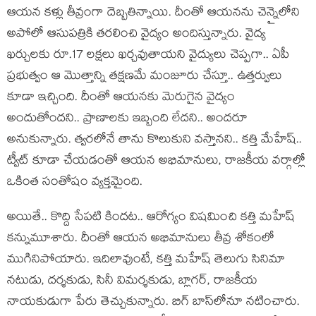
ఆయ‌న క‌ళ్లు తీవ్రంగా దెబ్బ‌తిన్నాయి. దీంతో ఆయ‌న‌ను చెన్నైలోని
అపోలో ఆసుప‌త్రికి త‌ర‌లించి వైద్యం అందిస్తున్నారు. వైద్య
ఖ‌ర్చుల‌కు రూ.17 ల‌క్ష‌లు ఖ‌ర్చ‌వుతాయ‌ని వైద్యులు చెప్పగా.. ఏపీ
ప్ర‌భుత్వం ఆ మొత్తాన్ని త‌క్ష‌ణ‌మే మంజూరు చేస్తూ.. ఉత్త‌ర్వులు
కూడా ఇచ్చింది. దీంతో ఆయ‌న‌కు మెరుగైన వైద్యం
అందుతోంద‌ని.. ప్రాణాల‌కు ఇబ్బంది లేద‌ని.. అంద‌రూ
అనుకున్నారు. త్వ‌ర‌లోనే తాను కొలుకుని వ‌స్తాన‌ని.. క‌త్తి మేహేష్‌..
ట్వీట్ కూడా చేయ‌డంతో ఆయ‌న అభిమానులు, రాజ‌కీయ వ‌ర్గాల్లో
ఒకింత సంతోషం వ్య‌క్త‌మైంది.
అయితే.. కొద్ది సేప‌టి కింద‌ట‌.. ఆరోగ్యం విష‌మించి క‌త్తి మ‌హేష్
క‌న్నుమూశారు. దీంతో ఆయ‌న అభిమానులు తీవ్ర శోకంలో
ముగినిపోయారు. ఇదిలావుంటే, కత్తి మహేష్ తెలుగు సినిమా
నటుడు, దర్శకుడు, సినీ విమర్శకుడు, బ్లాగర్, రాజకీయ
నాయకుడుగా పేరు తెచ్చుకున్నారు. బిగ్ బాస్‌లోనూ న‌టించారు.